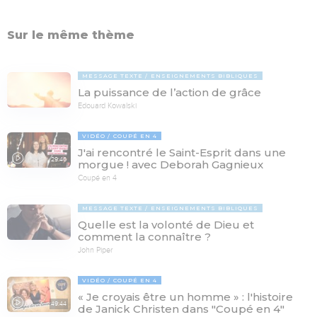
Sur le même thème
MESSAGE TEXTE
ENSEIGNEMENTS BIBLIQUES
La puissance de l’action de grâce
Edouard Kowalski
VIDÉO
COUPÉ EN 4
J'ai rencontré le Saint-Esprit dans une
29:46
morgue ! avec Deborah Gagnieux
Coupé en 4
MESSAGE TEXTE
ENSEIGNEMENTS BIBLIQUES
Quelle est la volonté de Dieu et
comment la connaître ?
John Piper
VIDÉO
COUPÉ EN 4
« Je croyais être un homme » : l'histoire
49:44
de Janick Christen dans "Coupé en 4"