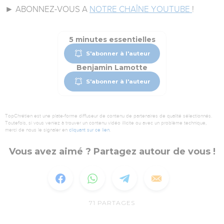
► ABONNEZ-VOUS A
NOTRE CHAÎNE YOUTUBE
!
5 minutes essentielles
S'abonner à l'auteur
Benjamin Lamotte
S'abonner à l'auteur
TopChrétien est une plate-forme diffuseur de contenu de partenaires de qualité sélectionnés.
Toutefois, si vous veniez à trouver un contenu vidéo illicite ou avec un problème technique,
merci de nous le signaler en
cliquant sur ce lien
.
Vous avez aimé ? Partagez autour de vous !
71
PARTAGES