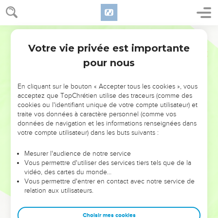
Votre vie privée est importante
pour nous
NE MANQUEZ PAS L’ÉVÉNEMENT
En cliquant sur le bouton « Accepter tous les cookies », vous
DE L’ANNÉE !
acceptez que TopChrétien utilise des traceurs (comme des
cookies ou l'identifiant unique de votre compte utilisateur) et
ET SI LEURS ERREURS POUVAIENT VOUS ÉVITER LES
traite vos données à caractère personnel (comme vos
VOTRES ?
données de navigation et les informations renseignées dans
votre compte utilisateur) dans les buts suivants :
On admire souvent les leaders pour leurs réussites, leur impact,
leur foi ou leur vision. Mais on voit moins les doutes, les erreurs
Mesurer l'audience de notre service
Vous permettre d'utiliser des services tiers tels que de la
et les saisons difficiles qu'ils ont traversés, alors même que ce
vidéo, des cartes du monde…
sont elles qui les ont façonnés.
Vous permettre d'entrer en contact avec notre service de
relation aux utilisateurs.
Dans cette conférence, leaders, entrepreneurs, et responsables
reviennent sur les erreurs marquantes de leur parcours et les
clés pour avancer avec plus de sagesse afin que leurs erreurs
Choisir mes cookies