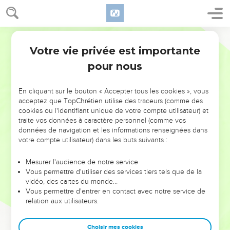
Votre vie privée est importante
pour nous
NE MANQUEZ PAS L’ÉVÉNEMENT
En cliquant sur le bouton « Accepter tous les cookies », vous
DE L’ANNÉE !
acceptez que TopChrétien utilise des traceurs (comme des
cookies ou l'identifiant unique de votre compte utilisateur) et
ET SI LEURS ERREURS POUVAIENT VOUS ÉVITER LES
traite vos données à caractère personnel (comme vos
VOTRES ?
données de navigation et les informations renseignées dans
votre compte utilisateur) dans les buts suivants :
On admire souvent les leaders pour leurs réussites, leur impact,
leur foi ou leur vision. Mais on voit moins les doutes, les erreurs
Mesurer l'audience de notre service
Vous permettre d'utiliser des services tiers tels que de la
et les saisons difficiles qu'ils ont traversés, alors même que ce
vidéo, des cartes du monde…
sont elles qui les ont façonnés.
Vous permettre d'entrer en contact avec notre service de
relation aux utilisateurs.
Dans cette conférence, leaders, entrepreneurs, et responsables
reviennent sur les erreurs marquantes de leur parcours et les
clés pour avancer avec plus de sagesse afin que leurs erreurs
Choisir mes cookies