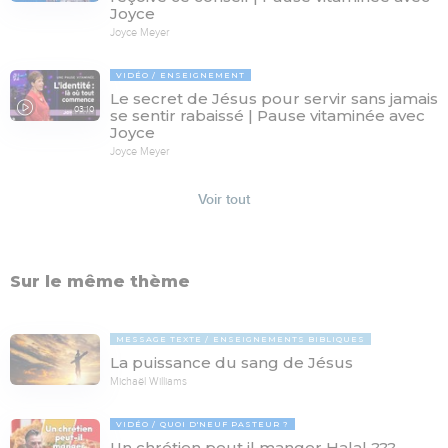
Joyce
Joyce Meyer
VIDÉO
ENSEIGNEMENT
Le secret de Jésus pour servir sans jamais
03:10
se sentir rabaissé | Pause vitaminée avec
Joyce
Joyce Meyer
Voir tout
Sur le même thème
MESSAGE TEXTE
ENSEIGNEMENTS BIBLIQUES
La puissance du sang de Jésus
Michaël Williams
VIDÉO
QUOI D'NEUF PASTEUR ?
Un chrétien peut il manger Halal ???