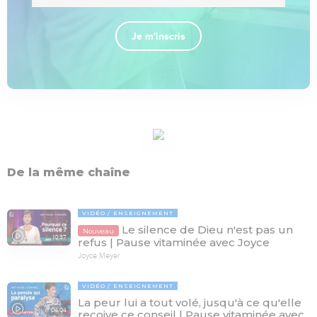
Je m'inscris
De la même chaîne
VIDÉO
ENSEIGNEMENT
Le silence de Dieu n'est pas un
Nouveau
10:37
refus | Pause vitaminée avec Joyce
Joyce Meyer
VIDÉO
ENSEIGNEMENT
La peur lui a tout volé, jusqu'à ce qu'elle
04:04
reçoive ce conseil | Pause vitaminée avec