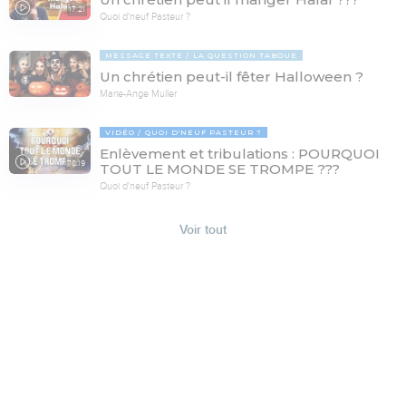
17:21
Quoi d'neuf Pasteur ?
MESSAGE TEXTE
LA QUESTION TABOUE
Un chrétien peut-il fêter Halloween ?
Marie-Ange Muller
VIDÉO
QUOI D'NEUF PASTEUR ?
Enlèvement et tribulations : POURQUOI
78:19
TOUT LE MONDE SE TROMPE ???
Quoi d'neuf Pasteur ?
Voir tout