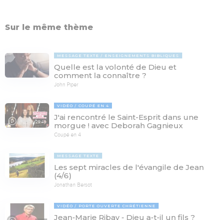
Sur le même thème
MESSAGE TEXTE
ENSEIGNEMENTS BIBLIQUES
Quelle est la volonté de Dieu et
comment la connaître ?
John Piper
VIDÉO
COUPÉ EN 4
J'ai rencontré le Saint-Esprit dans une
29:46
morgue ! avec Deborah Gagnieux
Coupé en 4
MESSAGE TEXTE
Les sept miracles de l'évangile de Jean
(4/6)
Jonathan Bersot
VIDÉO
PORTE OUVERTE CHRÉTIENNE
Jean-Marie Ribay - Dieu a-t-il un fils ?