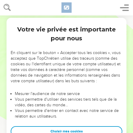
Votre vie privée est importante
pour nous
NE MANQUEZ PAS L’ÉVÉNEMENT
En cliquant sur le bouton « Accepter tous les cookies », vous
DE L’ANNÉE !
acceptez que TopChrétien utilise des traceurs (comme des
cookies ou l'identifiant unique de votre compte utilisateur) et
ET SI LEURS ERREURS POUVAIENT VOUS ÉVITER LES
traite vos données à caractère personnel (comme vos
VOTRES ?
données de navigation et les informations renseignées dans
votre compte utilisateur) dans les buts suivants :
On admire souvent les leaders pour leurs réussites, leur impact,
leur foi ou leur vision. Mais on voit moins les doutes, les erreurs
Mesurer l'audience de notre service
Vous permettre d'utiliser des services tiers tels que de la
et les saisons difficiles qu'ils ont traversés, alors même que ce
vidéo, des cartes du monde…
sont elles qui les ont façonnés.
Vous permettre d'entrer en contact avec notre service de
relation aux utilisateurs.
Dans cette conférence, leaders, entrepreneurs, et responsables
reviennent sur les erreurs marquantes de leur parcours et les
clés pour avancer avec plus de sagesse afin que leurs erreurs
Choisir mes cookies