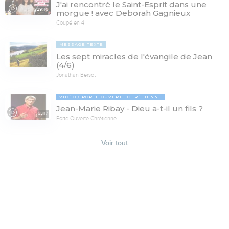
J'ai rencontré le Saint-Esprit dans une
29:46
morgue ! avec Deborah Gagnieux
Coupé en 4
MESSAGE TEXTE
Les sept miracles de l'évangile de Jean
(4/6)
Jonathan Bersot
VIDÉO
PORTE OUVERTE CHRÉTIENNE
Jean-Marie Ribay - Dieu a-t-il un fils ?
53:17
Porte Ouverte Chrétienne
Voir tout