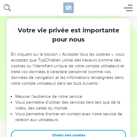
Votre vie privée est importante
pour nous
NE MANQUEZ PAS L’ÉVÉNEMENT
En cliquant sur le bouton « Accepter tous les cookies », vous
DE L’ANNÉE !
acceptez que TopChrétien utilise des traceurs (comme des
cookies ou l'identifiant unique de votre compte utilisateur) et
ET SI LEURS ERREURS POUVAIENT VOUS ÉVITER LES
traite vos données à caractère personnel (comme vos
VOTRES ?
données de navigation et les informations renseignées dans
votre compte utilisateur) dans les buts suivants :
On admire souvent les leaders pour leurs réussites, leur impact,
leur foi ou leur vision. Mais on voit moins les doutes, les erreurs
Mesurer l'audience de notre service
Vous permettre d'utiliser des services tiers tels que de la
et les saisons difficiles qu'ils ont traversés, alors même que ce
vidéo, des cartes du monde…
sont elles qui les ont façonnés.
Vous permettre d'entrer en contact avec notre service de
relation aux utilisateurs.
Dans cette conférence, leaders, entrepreneurs, et responsables
reviennent sur les erreurs marquantes de leur parcours et les
clés pour avancer avec plus de sagesse afin que leurs erreurs
Choisir mes cookies