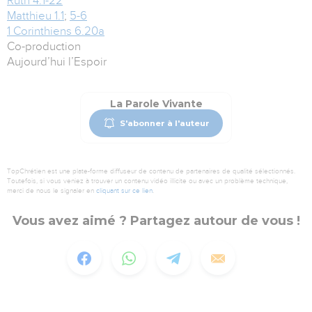
Ruth 4.1-22
Matthieu 1.1
;
5-6
1 Corinthiens 6.20a
Co-production
Aujourd’hui l’Espoir
La Parole Vivante
S'abonner à l'auteur
TopChrétien est une plate-forme diffuseur de contenu de partenaires de qualité sélectionnés.
Toutefois, si vous veniez à trouver un contenu vidéo illicite ou avec un problème technique,
merci de nous le signaler en
cliquant sur ce lien
.
Vous avez aimé ? Partagez autour de vous !