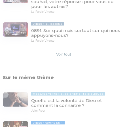
souhait, votre réponse : pour vous ou
pour les autres?
La Parole Vivante
VIDÉO
ÉMISSIONS
0891. Sur quoi mais surtout sur qui nous
29:12
appuyons-nous?
La Parole Vivante
Voir tout
Sur le même thème
MESSAGE TEXTE
ENSEIGNEMENTS BIBLIQUES
Quelle est la volonté de Dieu et
comment la connaître ?
John Piper
VIDÉO
COUPÉ EN 4