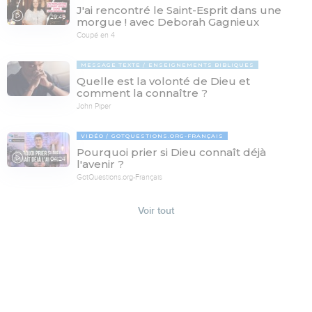
J'ai rencontré le Saint-Esprit dans une
29:46
morgue ! avec Deborah Gagnieux
Coupé en 4
MESSAGE TEXTE
ENSEIGNEMENTS BIBLIQUES
Quelle est la volonté de Dieu et
comment la connaître ?
John Piper
VIDÉO
GOTQUESTIONS.ORG-FRANÇAIS
Pourquoi prier si Dieu connaît déjà
04:24
l'avenir ?
GotQuestions.org-Français
Voir tout