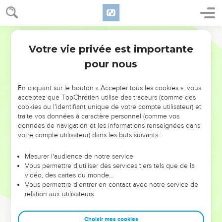
Votre vie privée est importante
pour nous
NE MANQUEZ PAS L’ÉVÉNEMENT
En cliquant sur le bouton « Accepter tous les cookies », vous
DE L’ANNÉE !
acceptez que TopChrétien utilise des traceurs (comme des
cookies ou l'identifiant unique de votre compte utilisateur) et
ET SI LEURS ERREURS POUVAIENT VOUS ÉVITER LES
traite vos données à caractère personnel (comme vos
VOTRES ?
données de navigation et les informations renseignées dans
votre compte utilisateur) dans les buts suivants :
On admire souvent les leaders pour leurs réussites, leur impact,
leur foi ou leur vision. Mais on voit moins les doutes, les erreurs
Mesurer l'audience de notre service
Vous permettre d'utiliser des services tiers tels que de la
et les saisons difficiles qu'ils ont traversés, alors même que ce
vidéo, des cartes du monde…
sont elles qui les ont façonnés.
Vous permettre d'entrer en contact avec notre service de
relation aux utilisateurs.
Dans cette conférence, leaders, entrepreneurs, et responsables
reviennent sur les erreurs marquantes de leur parcours et les
clés pour avancer avec plus de sagesse afin que leurs erreurs
Choisir mes cookies