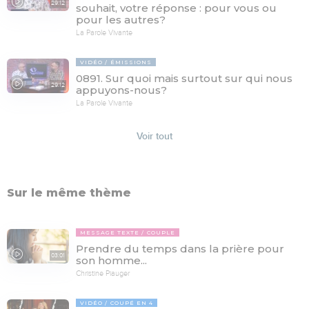
29:12
souhait, votre réponse : pour vous ou
pour les autres?
La Parole Vivante
VIDÉO
ÉMISSIONS
0891. Sur quoi mais surtout sur qui nous
29:12
appuyons-nous?
La Parole Vivante
Voir tout
Sur le même thème
MESSAGE TEXTE
COUPLE
Prendre du temps dans la prière pour
03:01
son homme...
Christine Piauger
VIDÉO
COUPÉ EN 4