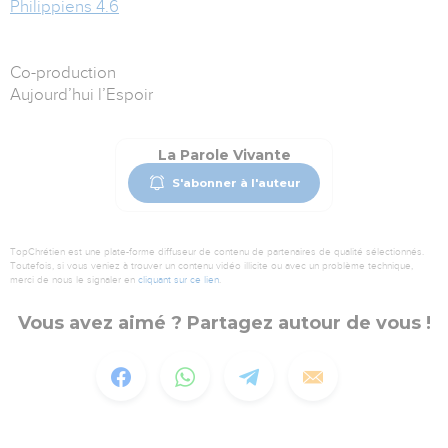
Philippiens 4.6
Co-production
Aujourd’hui l’Espoir
La Parole Vivante
S'abonner à l'auteur
TopChrétien est une plate-forme diffuseur de contenu de partenaires de qualité sélectionnés.
Toutefois, si vous veniez à trouver un contenu vidéo illicite ou avec un problème technique,
merci de nous le signaler en
cliquant sur ce lien
.
Vous avez aimé ? Partagez autour de vous !