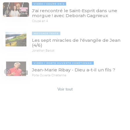
VIDÉO
COUPÉ EN 4
J'ai rencontré le Saint-Esprit dans une
29:46
morgue ! avec Deborah Gagnieux
Coupé en 4
MESSAGE TEXTE
Les sept miracles de l'évangile de Jean
(4/6)
Jonathan Bersot
VIDÉO
PORTE OUVERTE CHRÉTIENNE
Jean-Marie Ribay - Dieu a-t-il un fils ?
53:17
Porte Ouverte Chrétienne
Voir tout