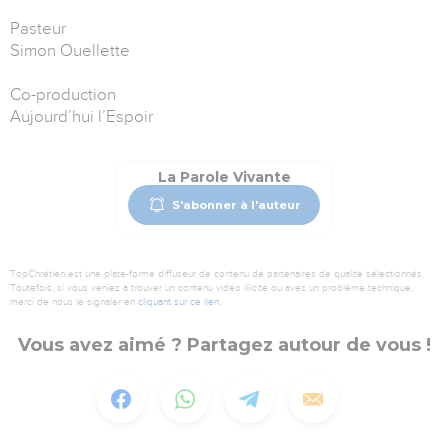
Pasteur
Simon Ouellette
Co-production
Aujourd’hui l’Espoir
La Parole Vivante
S'abonner à l'auteur
TopChrétien est une plate-forme diffuseur de contenu de partenaires de qualité sélectionnés.
Toutefois, si vous veniez à trouver un contenu vidéo illicite ou avec un problème technique,
merci de nous le signaler en
cliquant sur ce lien
.
Vous avez aimé ? Partagez autour de vous !