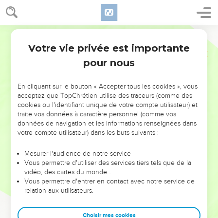
Votre vie privée est importante
pour nous
NE MANQUEZ PAS L’ÉVÉNEMENT
En cliquant sur le bouton « Accepter tous les cookies », vous
DE L’ANNÉE !
acceptez que TopChrétien utilise des traceurs (comme des
cookies ou l'identifiant unique de votre compte utilisateur) et
ET SI LEURS ERREURS POUVAIENT VOUS ÉVITER LES
traite vos données à caractère personnel (comme vos
VOTRES ?
données de navigation et les informations renseignées dans
votre compte utilisateur) dans les buts suivants :
On admire souvent les leaders pour leurs réussites, leur impact,
leur foi ou leur vision. Mais on voit moins les doutes, les erreurs
Mesurer l'audience de notre service
Vous permettre d'utiliser des services tiers tels que de la
et les saisons difficiles qu'ils ont traversés, alors même que ce
vidéo, des cartes du monde…
sont elles qui les ont façonnés.
Vous permettre d'entrer en contact avec notre service de
relation aux utilisateurs.
Dans cette conférence, leaders, entrepreneurs, et responsables
reviennent sur les erreurs marquantes de leur parcours et les
clés pour avancer avec plus de sagesse afin que leurs erreurs
Choisir mes cookies