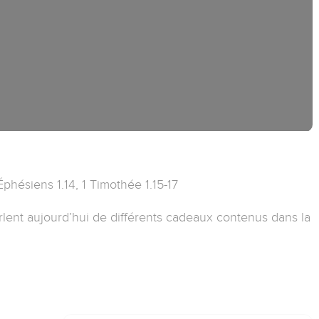
Éphésiens 1.14, 1 Timothée 1.15-17
lent aujourd’hui de différents cadeaux contenus dans la