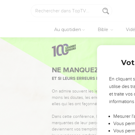
Au quotidien
Bible
Vid
Vot
NE MANQUEZ PAS L’ÉVÉ
ET SI LEURS ERREURS POUVAIENT VOUS 
En cliquant 
utilise des 
On admire souvent les leaders pour leurs réussi
et traite vo
moins les doutes, les erreurs et les saisons di
informations
elles qui les ont façonnés.
Mesurer l'
Dans cette conférence, leaders, entrepreneur
marquantes de leur parcours et les clés pour
Vous perme
deviennent vos tremplins. Que vous guidiez 
Vous perme