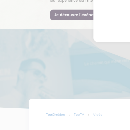
leur expérience est faite pour vous.
Je découvre l’événement
TopChrétien
TopTV
Vidéo