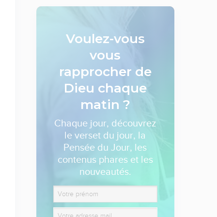
Voulez-vous
vous
rapprocher de
Dieu
chaque
matin ?
Chaque jour, découvrez
le verset du jour, la
Pensée du Jour, les
contenus phares et les
nouveautés.