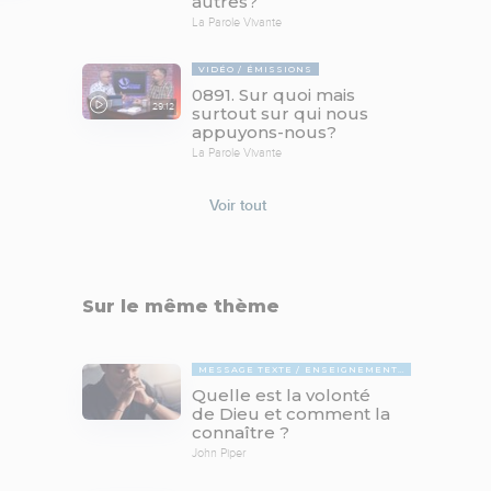
autres?
La Parole Vivante
VIDÉO
ÉMISSIONS
0891. Sur quoi mais
29:12
surtout sur qui nous
appuyons-nous?
La Parole Vivante
Voir tout
Sur le même thème
MESSAGE TEXTE
ENSEIGNEMENTS BIBLIQUES
Quelle est la volonté
de Dieu et comment la
connaître ?
John Piper