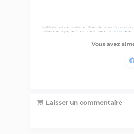
TopChrétien est une plate-forme diffuseur de contenu de partenaires de
problème technique, merci de nous le signaler en
cliquant sur ce lien
.
Vous avez aimé
Laisser un commentaire