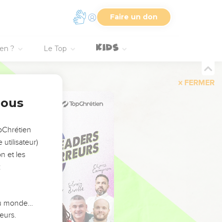
Faire un don
ien ?
Le Top
FERMER
nous
opChrétien
utilisateur)
n et les
:
 du monde…
eurs.