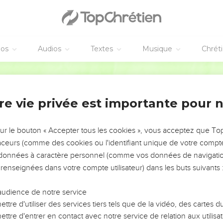
éos
Audios
Textes
Musique
Chrét
re vie privée est importante pour 
NEMENT DE L’ANNÉE !
ÉVITER LES VOTRES ?
sur le bouton « Accepter tous les cookies », vous acceptez que T
traceurs (comme des cookies ou l'identifiant unique de votre compte 
tes, leur impact, leur foi ou leur vision. Mais on voit
s données à caractère personnel (comme vos données de navigatio
fficiles qu'ils ont traversés, alors même que ce sont
 renseignées dans votre compte utilisateur) dans les buts suivants 
audience de notre service
s, et responsables reviennent sur les erreurs
 avancer avec plus de sagesse afin que leurs erreurs
ttre d'utiliser des services tiers tels que de la vidéo, des cartes
un ministère, une équipe, un groupe ou une famille,
ttre d'entrer en contact avec notre service de relation aux utilisat