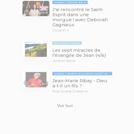
VIDÉO
COUPÉ EN 4
J'ai rencontré le Saint-
29:46
Esprit dans une
morgue ! avec Deborah
Gagnieux
Coupé en 4
MESSAGE TEXTE
Les sept miracles de
l'évangile de Jean (4/6)
Jonathan Bersot
VIDÉO
PORTE OUVERTE CHRÉTIENNE
Jean-Marie Ribay - Dieu
53:17
a-t-il un fils ?
Porte Ouverte Chrétienne
Voir tout