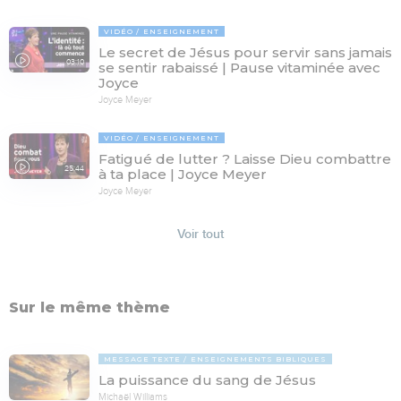
VIDÉO
ENSEIGNEMENT
Le secret de Jésus pour servir sans jamais
03:10
se sentir rabaissé | Pause vitaminée avec
Joyce
Joyce Meyer
VIDÉO
ENSEIGNEMENT
Fatigué de lutter ? Laisse Dieu combattre
25:44
à ta place | Joyce Meyer
Joyce Meyer
Voir tout
Sur le même thème
MESSAGE TEXTE
ENSEIGNEMENTS BIBLIQUES
La puissance du sang de Jésus
Michaël Williams