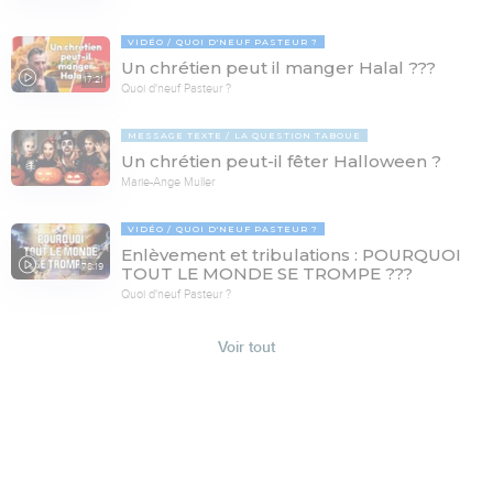
VIDÉO
QUOI D'NEUF PASTEUR ?
Un chrétien peut il manger Halal ???
17:21
Quoi d'neuf Pasteur ?
MESSAGE TEXTE
LA QUESTION TABOUE
Un chrétien peut-il fêter Halloween ?
Marie-Ange Muller
VIDÉO
QUOI D'NEUF PASTEUR ?
Enlèvement et tribulations : POURQUOI
78:19
TOUT LE MONDE SE TROMPE ???
Quoi d'neuf Pasteur ?
Voir tout