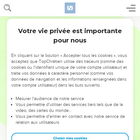
Votre vie privée est importante
pour nous
NE MANQUEZ PAS L’ÉVÉNEMENT
En cliquant sur le bouton « Accepter tous les cookies », vous
DE L’ANNÉE !
acceptez que TopChrétien utilise des traceurs (comme des
cookies ou l'identifiant unique de votre compte utilisateur) et
ET SI LEURS ERREURS POUVAIENT VOUS ÉVITER LES
traite vos données à caractère personnel (comme vos
VOTRES ?
données de navigation et les informations renseignées dans
votre compte utilisateur) dans les buts suivants :
On admire souvent les leaders pour leurs réussites, leur impact,
leur foi ou leur vision. Mais on voit moins les doutes, les erreurs
Mesurer l'audience de notre service
Vous permettre d'utiliser des services tiers tels que de la
et les saisons difficiles qu'ils ont traversés, alors même que ce
vidéo, des cartes du monde…
sont elles qui les ont façonnés.
Vous permettre d'entrer en contact avec notre service de
relation aux utilisateurs.
Dans cette conférence, leaders, entrepreneurs, et responsables
reviennent sur les erreurs marquantes de leur parcours et les
clés pour avancer avec plus de sagesse afin que leurs erreurs
Choisir mes cookies