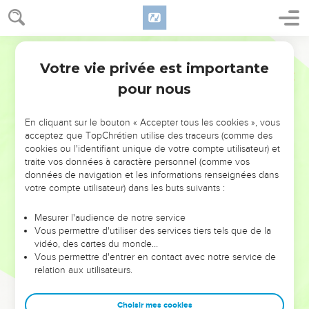
Votre vie privée est importante
pour nous
NE MANQUEZ PAS L’ÉVÉNEMENT
En cliquant sur le bouton « Accepter tous les cookies », vous
DE L’ANNÉE !
acceptez que TopChrétien utilise des traceurs (comme des
cookies ou l'identifiant unique de votre compte utilisateur) et
ET SI LEURS ERREURS POUVAIENT VOUS ÉVITER LES
traite vos données à caractère personnel (comme vos
VOTRES ?
données de navigation et les informations renseignées dans
votre compte utilisateur) dans les buts suivants :
On admire souvent les leaders pour leurs réussites, leur impact,
leur foi ou leur vision. Mais on voit moins les doutes, les erreurs
Mesurer l'audience de notre service
Vous permettre d'utiliser des services tiers tels que de la
et les saisons difficiles qu'ils ont traversés, alors même que ce
vidéo, des cartes du monde…
sont elles qui les ont façonnés.
Vous permettre d'entrer en contact avec notre service de
relation aux utilisateurs.
Dans cette conférence, leaders, entrepreneurs, et responsables
reviennent sur les erreurs marquantes de leur parcours et les
clés pour avancer avec plus de sagesse afin que leurs erreurs
Choisir mes cookies