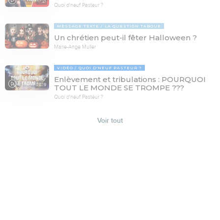
17:21
Quoi d'neuf Pasteur ?
MESSAGE TEXTE
LA QUESTION TABOUE
Un chrétien peut-il fêter Halloween ?
Marie-Ange Muller
VIDÉO
QUOI D'NEUF PASTEUR ?
Enlèvement et tribulations : POURQUOI
78:19
TOUT LE MONDE SE TROMPE ???
Quoi d'neuf Pasteur ?
Voir tout