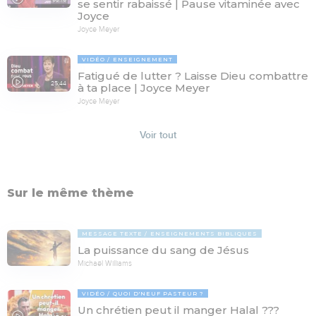
se sentir rabaissé | Pause vitaminée avec
Joyce
Joyce Meyer
VIDÉO
ENSEIGNEMENT
Fatigué de lutter ? Laisse Dieu combattre
25:44
à ta place | Joyce Meyer
Joyce Meyer
Voir tout
Sur le même thème
MESSAGE TEXTE
ENSEIGNEMENTS BIBLIQUES
La puissance du sang de Jésus
Michaël Williams
VIDÉO
QUOI D'NEUF PASTEUR ?
Un chrétien peut il manger Halal ???