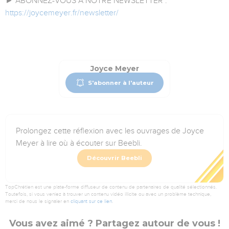
► ABONNEZ-VOUS A NOTRE NEWSLETTER :
https://joycemeyer.fr/newsletter/
Joyce Meyer
S'abonner à l'auteur
Prolongez cette réflexion avec les ouvrages de Joyce
Meyer à lire où à écouter sur Beebli.
Découvrir Beebli
TopChrétien est une plate-forme diffuseur de contenu de partenaires de qualité sélectionnés.
Toutefois, si vous veniez à trouver un contenu vidéo illicite ou avec un problème technique,
merci de nous le signaler en
cliquant sur ce lien
.
Vous avez aimé ? Partagez autour de vous !