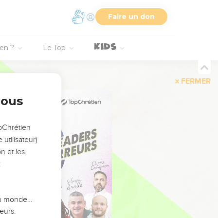
Faire un don
ien ?
Le Top
FERMER
nous
opChrétien
utilisateur)
n et les
:
 du monde…
eurs.