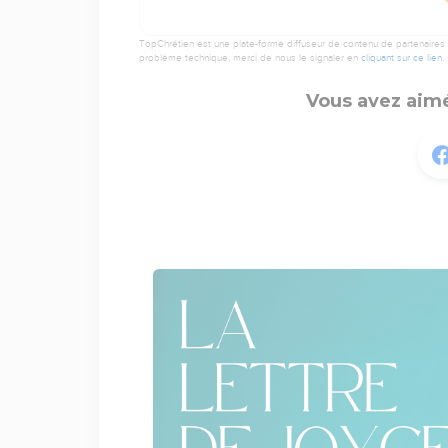
TopChrétien est une plate-forme diffuseur de contenu de partenaires de
problème technique, merci de nous le signaler en
cliquant sur ce lien
.
Vous avez aimé