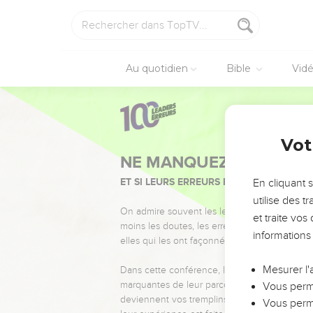
Au quotidien
Bible
Vid
Vot
NE MANQUEZ PAS L’ÉVÉ
ET SI LEURS ERREURS POUVAIENT VOUS 
En cliquant 
utilise des 
On admire souvent les leaders pour leurs réussi
et traite vo
moins les doutes, les erreurs et les saisons di
informations
elles qui les ont façonnés.
Mesurer l'
Dans cette conférence, leaders, entrepreneur
marquantes de leur parcours et les clés pour
Vous perme
deviennent vos tremplins. Que vous guidiez 
Vous perme