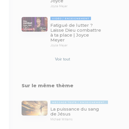
Joyce
Joyce Meyer
VIDÉO
ENSEIGNEMENT
Fatigué de lutter ?
25:44
Laisse Dieu combattre
à ta place | Joyce
Meyer
Joyce Meyer
Voir tout
Sur le même thème
MESSAGE TEXTE
ENSEIGNEMENTS BIBLIQUES
La puissance du sang
de Jésus
Michaël Williams