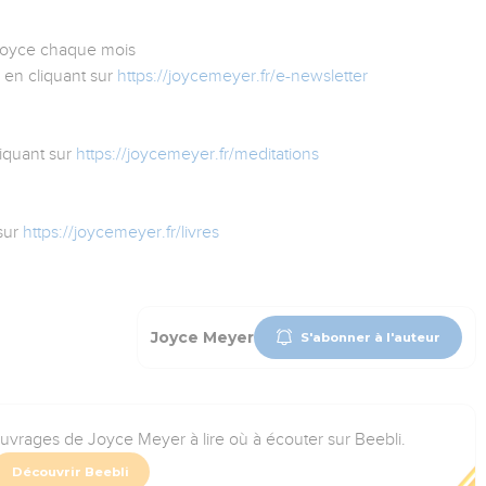
 Joyce chaque mois
 en cliquant sur
https://joycemeyer.fr/e-newsletter
iquant sur
https://joycemeyer.fr/meditations
sur
https://joycemeyer.fr/livres
Joyce Meyer
S'abonner à l'auteur
ouvrages de Joyce Meyer à lire où à écouter sur Beebli.
Découvrir Beebli