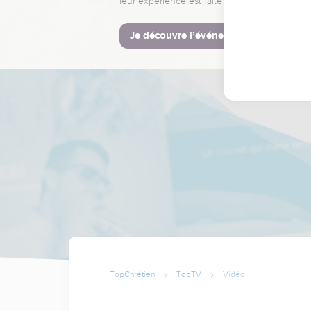
leur expérience est faite pour vous.
Je découvre l’événement
TopChrétien
TopTV
Vidéo