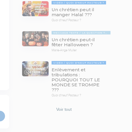
VIDÉO
QUOI D'NEUF PASTEUR ?
Un chrétien peut il
17:21
manger Halal ???
Quoi d'neuf Pasteur ?
MESSAGE TEXTE
LA QUESTION TABOUE
Un chrétien peut-il
fêter Halloween ?
Marie-Ange Muller
VIDÉO
QUOI D'NEUF PASTEUR ?
Enlèvement et
78:19
tribulations :
POURQUOI TOUT LE
MONDE SE TROMPE
???
Quoi d'neuf Pasteur ?
Voir tout