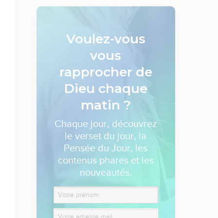
Voulez-vous
vous
rapprocher de
Dieu
chaque
matin ?
Chaque jour, découvrez
le verset du jour, la
Pensée du Jour, les
contenus phares et les
nouveautés.