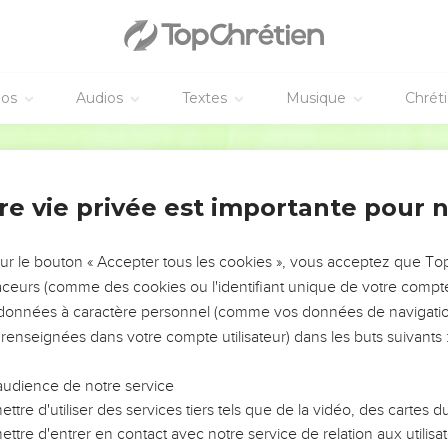
éos
Audios
Textes
Musique
Chrét
re vie privée est importante pour 
NEMENT DE L’ANNÉE !
ÉVITER LES VOTRES ?
sur le bouton « Accepter tous les cookies », vous acceptez que T
traceurs (comme des cookies ou l'identifiant unique de votre compte 
tes, leur impact, leur foi ou leur vision. Mais on voit
s données à caractère personnel (comme vos données de navigatio
fficiles qu'ils ont traversés, alors même que ce sont
 renseignées dans votre compte utilisateur) dans les buts suivants 
audience de notre service
s, et responsables reviennent sur les erreurs
 avancer avec plus de sagesse afin que leurs erreurs
ttre d'utiliser des services tiers tels que de la vidéo, des cartes
un ministère, une équipe, un groupe ou une famille,
ttre d'entrer en contact avec notre service de relation aux utilisat