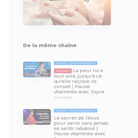
De la même chaîne
VIDÉO
ENSEIGNEMENT
La peur lui a
Nouveau
04:04
tout volé, jusqu'à ce
qu'elle reçoive ce
conseil | Pause
vitaminée avec Joyce
Joyce Meyer
VIDÉO
ENSEIGNEMENT
Le secret de Jésus
03:10
pour servir sans jamais
se sentir rabaissé |
Pause vitaminée avec