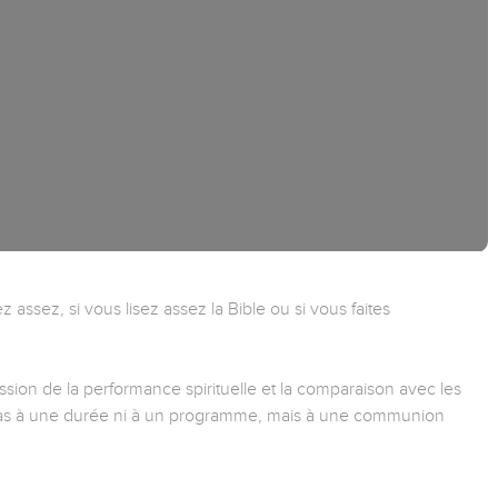
 assez, si vous lisez assez la Bible ou si vous faites
sion de la performance spirituelle et la comparaison avec les
 pas à une durée ni à un programme, mais à une communion