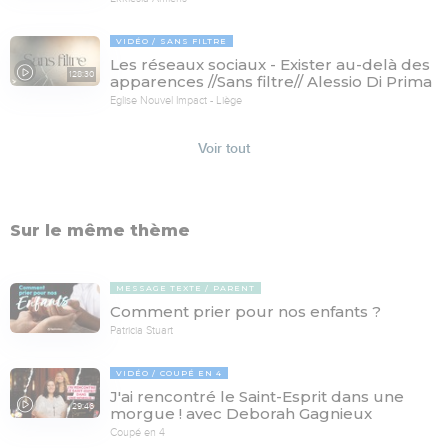
VIDÉO
SANS FILTRE
Les réseaux sociaux - Exister au-delà des
128:30
apparences //Sans filtre// Alessio Di Prima
Eglise Nouvel Impact - Liège
Voir tout
Sur le même thème
MESSAGE TEXTE
PARENT
Comment prier pour nos enfants ?
Patricia Stuart
VIDÉO
COUPÉ EN 4
J'ai rencontré le Saint-Esprit dans une
29:46
morgue ! avec Deborah Gagnieux
Coupé en 4