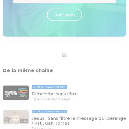
Je m'inscris
De la même chaîne
VIDÉO
SANS FILTRE
Dimanche sans filtre
129:36
Eglise Nouvel Impact - Liège
VIDÉO
SANS FILTRE
Jesus : Sans filtre le message qui dérange
87:25
/ Pst Juan Torres
Ekklesia Amiens