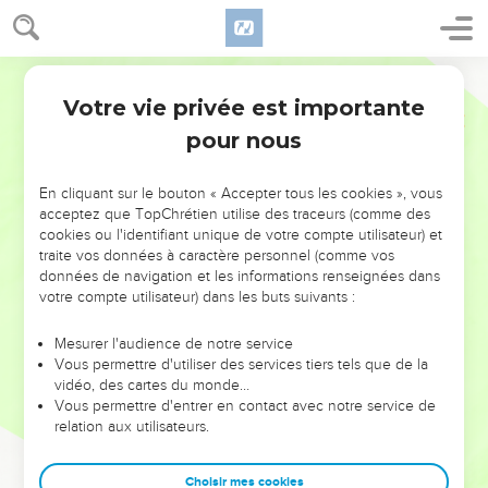
Votre vie privée est importante
pour nous
NE MANQUEZ PAS L’ÉVÉNEMENT
En cliquant sur le bouton « Accepter tous les cookies », vous
DE L’ANNÉE !
acceptez que TopChrétien utilise des traceurs (comme des
cookies ou l'identifiant unique de votre compte utilisateur) et
ET SI LEURS ERREURS POUVAIENT VOUS ÉVITER LES
traite vos données à caractère personnel (comme vos
VOTRES ?
données de navigation et les informations renseignées dans
votre compte utilisateur) dans les buts suivants :
On admire souvent les leaders pour leurs réussites, leur impact,
leur foi ou leur vision. Mais on voit moins les doutes, les erreurs
Mesurer l'audience de notre service
Vous permettre d'utiliser des services tiers tels que de la
et les saisons difficiles qu'ils ont traversés, alors même que ce
vidéo, des cartes du monde…
sont elles qui les ont façonnés.
Vous permettre d'entrer en contact avec notre service de
relation aux utilisateurs.
Dans cette conférence, leaders, entrepreneurs, et responsables
reviennent sur les erreurs marquantes de leur parcours et les
clés pour avancer avec plus de sagesse afin que leurs erreurs
Choisir mes cookies