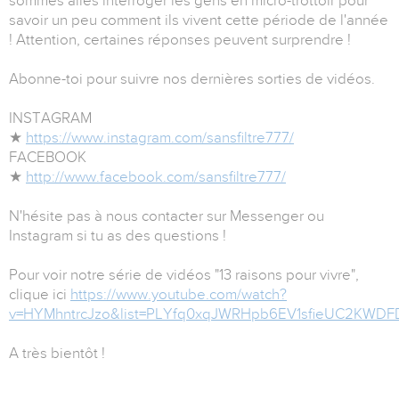
sommes allés interroger les gens en micro-trottoir pour
savoir un peu comment ils vivent cette période de l'année
! Attention, certaines réponses peuvent surprendre !
Abonne-toi pour suivre nos dernières sorties de vidéos.
INSTAGRAM
★
https://www.instagram.com/sansfiltre777/
FACEBOOK
★
http://www.facebook.com/sansfiltre777/
N'hésite pas à nous contacter sur Messenger ou
Instagram si tu as des questions !
Pour voir notre série de vidéos "13 raisons pour vivre",
clique ici
https://www.youtube.com/watch?
v=HYMhntrcJzo&list=PLYfq0xqJWRHpb6EV1sfieUC2KWD
A très bientôt !