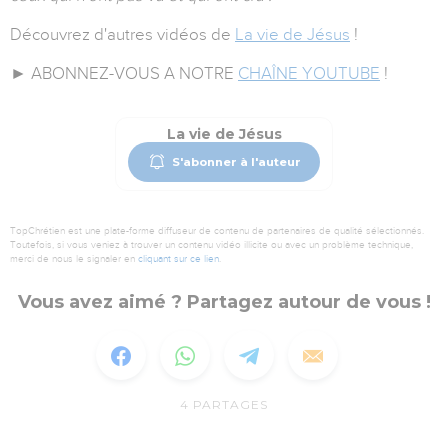
Découvrez d'autres vidéos de
La vie de Jésus
!
► ABONNEZ-VOUS A NOTRE
CHAÎNE YOUTUBE
!
La vie de Jésus
S'abonner à l'auteur
TopChrétien est une plate-forme diffuseur de contenu de partenaires de qualité sélectionnés.
Toutefois, si vous veniez à trouver un contenu vidéo illicite ou avec un problème technique,
merci de nous le signaler en
cliquant sur ce lien
.
Vous avez aimé ? Partagez autour de vous !
4
PARTAGES