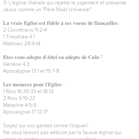
3- L'église libérale qui rejette le jugement et présente
Jésus comme un "Père Noël Universel"
𝐋𝐚 𝐯𝐫𝐚𝐢𝐞 𝐄́𝐠𝐥𝐢𝐬𝐞 𝐞𝐬𝐭 𝐟𝐢𝐝𝐞̀𝐥𝐞 𝐚̀ 𝐬𝐞𝐬 𝐯𝐨𝐞𝐮𝐱 𝐝𝐞 𝐟𝐢𝐚𝐧𝐜̧𝐚𝐢𝐥𝐥𝐞𝐬.
2 Corinthiens 11-2-4
1 Timothée 4:1
Matthieu 24:9-14
𝐄̂𝐭𝐞𝐬-𝐯𝐨𝐮𝐬 𝐚𝐝𝐞𝐩𝐭𝐞 𝐝'𝐀𝐛𝐞𝐥 𝐨𝐮 𝐚𝐝𝐞𝐩𝐭𝐞 𝐝𝐞 𝐂𝐚𝐢̈𝐧 ?
Genèse 4:3
Apocalypse 13:1 et 19:7-8
𝐋𝐞𝐬 𝐦𝐞𝐧𝐚𝐜𝐞𝐬 𝐩𝐨𝐮𝐫 𝐥'𝐄́𝐠𝐥𝐢𝐬𝐞 :
1 Rois 16:30-33 et 18:13
2 Rois 9:19-22
Malachie 4:5-6
Apocalypse 17:12-17
Soyez sur vos gardes contre l'orgueil.
Ne vous laissez pas séduire par la fausse église qui