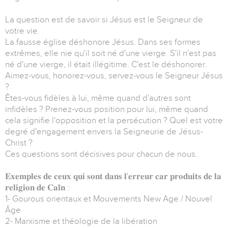
La question est de savoir si Jésus est le Seigneur de
votre vie.
La fausse église déshonore Jésus. Dans ses formes
extrêmes, elle nie qu'il soit né d'une vierge. S'il n'est pas
né d'une vierge, il était illégitime. C'est le déshonorer.
Aimez-vous, honorez-vous, servez-vous le Seigneur Jésus
?
Êtes-vous fidèles à lui, même quand d'autres sont
infidèles ? Prenez-vous position pour lui, même quand
cela signifie l'opposition et la persécution ? Quel est votre
degré d'engagement envers la Seigneurie de Jésus-
Christ ?
Ces questions sont décisives pour chacun de nous.
𝐄𝐱𝐞𝐦𝐩𝐥𝐞𝐬 𝐝𝐞 𝐜𝐞𝐮𝐱 𝐪𝐮𝐢 𝐬𝐨𝐧𝐭 𝐝𝐚𝐧𝐬 𝐥'𝐞𝐫𝐫𝐞𝐮𝐫 𝐜𝐚𝐫 𝐩𝐫𝐨𝐝𝐮𝐢𝐭𝐬 𝐝𝐞 𝐥𝐚
𝐫𝐞𝐥𝐢𝐠𝐢𝐨𝐧 𝐝𝐞 𝐂𝐚𝐢̈𝐧 :
1- Gourous orientaux et Mouvements New Age / Nouvel
Âge
2- Marxisme et théologie de la libération