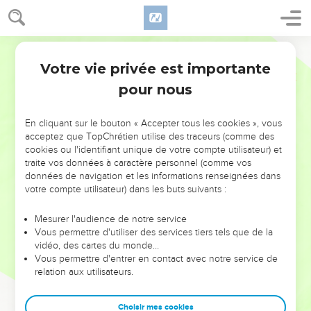
Votre vie privée est importante
pour nous
NE MANQUEZ PAS L’ÉVÉNEMENT
En cliquant sur le bouton « Accepter tous les cookies », vous
DE L’ANNÉE !
acceptez que TopChrétien utilise des traceurs (comme des
cookies ou l'identifiant unique de votre compte utilisateur) et
ET SI LEURS ERREURS POUVAIENT VOUS ÉVITER LES
traite vos données à caractère personnel (comme vos
VOTRES ?
données de navigation et les informations renseignées dans
votre compte utilisateur) dans les buts suivants :
On admire souvent les leaders pour leurs réussites, leur impact,
leur foi ou leur vision. Mais on voit moins les doutes, les erreurs
Mesurer l'audience de notre service
Vous permettre d'utiliser des services tiers tels que de la
et les saisons difficiles qu'ils ont traversés, alors même que ce
vidéo, des cartes du monde…
sont elles qui les ont façonnés.
Vous permettre d'entrer en contact avec notre service de
relation aux utilisateurs.
Dans cette conférence, leaders, entrepreneurs, et responsables
reviennent sur les erreurs marquantes de leur parcours et les
clés pour avancer avec plus de sagesse afin que leurs erreurs
Choisir mes cookies