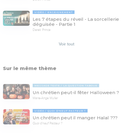
VIDÉO
ENSEIGNEMENT
Les 7 étapes du réveil - La sorcellerie
52:15
déguisée - Partie 1
Derek Prince
Voir tout
Sur le même thème
MESSAGE TEXTE
LA QUESTION TABOUE
Un chrétien peut-il fêter Halloween ?
Marie-Ange Muller
VIDÉO
QUOI D'NEUF PASTEUR ?
Un chrétien peut il manger Halal ???
17:21
Quoi d'neuf Pasteur ?