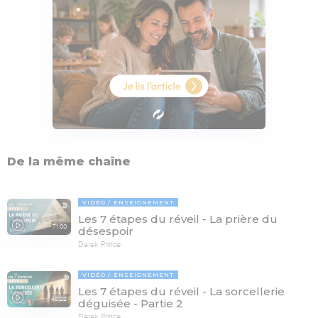
De la même chaîne
VIDÉO
ENSEIGNEMENT
Les 7 étapes du réveil - La prière du
71:00
désespoir
Derek Prince
VIDÉO
ENSEIGNEMENT
Les 7 étapes du réveil - La sorcellerie
48:22
déguisée - Partie 2
Derek Prince