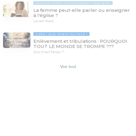
MESSAGE TEXTE
ENSEIGNEMENTS BIBLIQUES
La femme peut-elle parler ou enseigner
à l'église ?
Laurent Weiss
VIDÉO
QUOI D'NEUF PASTEUR ?
Enlèvement et tribulations : POURQUOI
78:19
TOUT LE MONDE SE TROMPE ???
Quoi d'neuf Pasteur ?
Voir tout