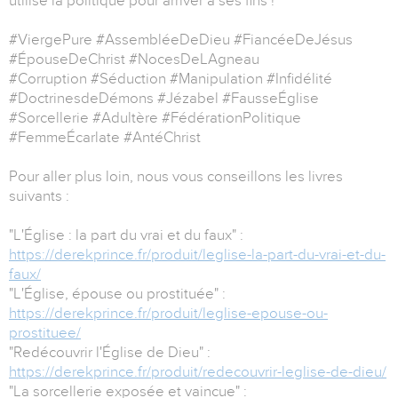
utilise la politique pour arriver à ses fins !
#ViergePure #AssembléeDeDieu #FiancéeDeJésus
#ÉpouseDeChrist #NocesDeLAgneau
#Corruption #Séduction #Manipulation #Infidélité
#DoctrinesdeDémons #Jézabel #FausseÉglise
#Sorcellerie #Adultère #FédérationPolitique
#FemmeÉcarlate #AntéChrist
Pour aller plus loin, nous vous conseillons les livres
suivants :
"L'Église : la part du vrai et du faux" :
https://derekprince.fr/produit/leglise-la-part-du-vrai-et-du-
faux/
"L'Église, épouse ou prostituée" :
https://derekprince.fr/produit/leglise-epouse-ou-
prostituee/
"Redécouvrir l'Église de Dieu" :
https://derekprince.fr/produit/redecouvrir-leglise-de-dieu/
"La sorcellerie exposée et vaincue" :