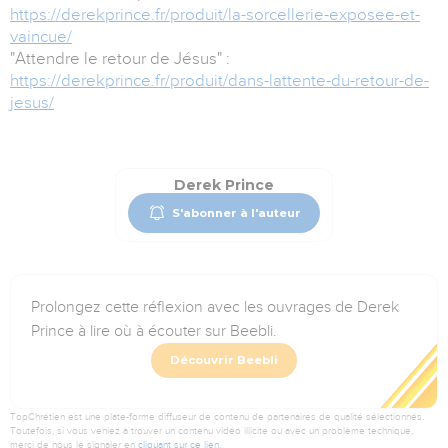
https://derekprince.fr/produit/la-sorcellerie-exposee-et-
vaincue/
"Attendre le retour de Jésus" :
https://derekprince.fr/produit/dans-lattente-du-retour-de-
jesus/
Derek Prince
S'abonner à l'auteur
Prolongez cette réflexion avec les ouvrages de Derek
Prince à lire où à écouter sur Beebli.
Découvrir Beebli
TopChrétien est une plate-forme diffuseur de contenu de partenaires de qualité sélectionnés.
Toutefois, si vous veniez à trouver un contenu vidéo illicite ou avec un problème technique,
merci de nous le signaler en
cliquant sur ce lien
.