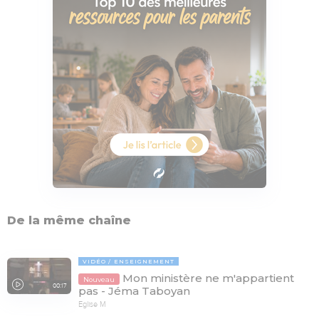
De la même chaîne
VIDÉO
ENSEIGNEMENT
Mon ministère ne m'appartient
Nouveau
00:17
pas - Jéma Taboyan
Eglise M