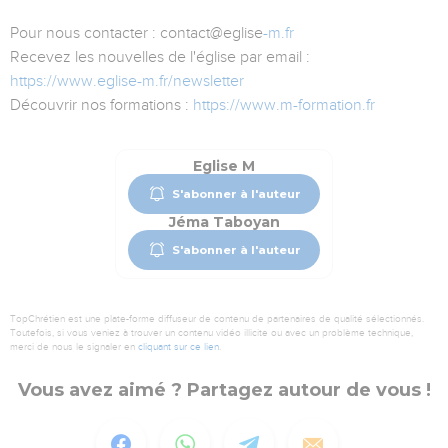
Pour nous contacter : contact@eglise
-m.fr
Recevez les nouvelles de l'église par email :
https://www.eglise-m.fr/newsletter
Découvrir nos formations :
https://www.m-formation.fr
Eglise M
S'abonner à l'auteur
Jéma Taboyan
S'abonner à l'auteur
TopChrétien est une plate-forme diffuseur de contenu de partenaires de qualité sélectionnés.
Toutefois, si vous veniez à trouver un contenu vidéo illicite ou avec un problème technique,
merci de nous le signaler en
cliquant sur ce lien
.
Vous avez aimé ? Partagez autour de vous !