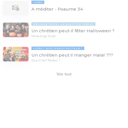
VIDÉO
A méditer - Psaume 34
MESSAGE TEXTE
LA QUESTION TABOUE
Un chrétien peut-il fêter Halloween ?
Marie-Ange Muller
VIDÉO
QUOI D'NEUF PASTEUR ?
Un chrétien peut il manger Halal ???
17:21
Quoi d'neuf Pasteur ?
Voir tout