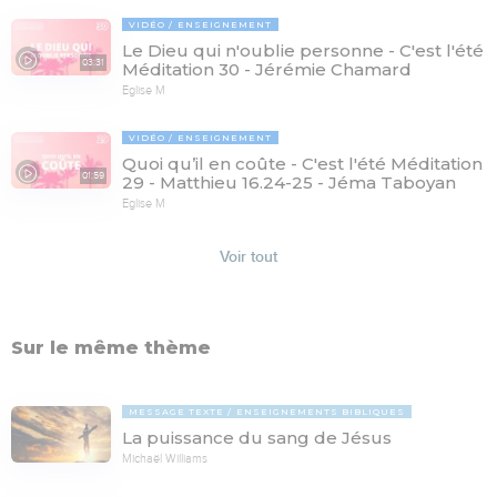
VIDÉO
ENSEIGNEMENT
Le Dieu qui n'oublie personne - C'est l'été
03:31
Méditation 30 - Jérémie Chamard
Eglise M
VIDÉO
ENSEIGNEMENT
Quoi qu’il en coûte - C'est l'été Méditation
01:59
29 - Matthieu 16.24-25 - Jéma Taboyan
Eglise M
Voir tout
Sur le même thème
MESSAGE TEXTE
ENSEIGNEMENTS BIBLIQUES
La puissance du sang de Jésus
Michaël Williams