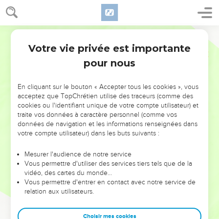
Votre vie privée est importante
pour nous
NE MANQUEZ PAS L’ÉVÉNEMENT
En cliquant sur le bouton « Accepter tous les cookies », vous
DE L’ANNÉE !
acceptez que TopChrétien utilise des traceurs (comme des
cookies ou l'identifiant unique de votre compte utilisateur) et
ET SI LEURS ERREURS POUVAIENT VOUS ÉVITER LES
traite vos données à caractère personnel (comme vos
VOTRES ?
données de navigation et les informations renseignées dans
votre compte utilisateur) dans les buts suivants :
On admire souvent les leaders pour leurs réussites, leur impact,
leur foi ou leur vision. Mais on voit moins les doutes, les erreurs
Mesurer l'audience de notre service
Vous permettre d'utiliser des services tiers tels que de la
et les saisons difficiles qu'ils ont traversés, alors même que ce
vidéo, des cartes du monde…
sont elles qui les ont façonnés.
Vous permettre d'entrer en contact avec notre service de
relation aux utilisateurs.
Dans cette conférence, leaders, entrepreneurs, et responsables
reviennent sur les erreurs marquantes de leur parcours et les
clés pour avancer avec plus de sagesse afin que leurs erreurs
Choisir mes cookies