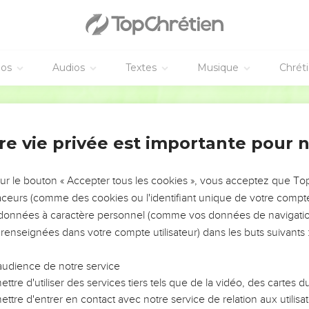
éos
Audios
Textes
Musique
Chrét
re vie privée est importante pour 
NEMENT DE L’ANNÉE !
ÉVITER LES VOTRES ?
sur le bouton « Accepter tous les cookies », vous acceptez que T
traceurs (comme des cookies ou l'identifiant unique de votre compte 
tes, leur impact, leur foi ou leur vision. Mais on voit
s données à caractère personnel (comme vos données de navigatio
fficiles qu'ils ont traversés, alors même que ce sont
 renseignées dans votre compte utilisateur) dans les buts suivants 
audience de notre service
s, et responsables reviennent sur les erreurs
 avancer avec plus de sagesse afin que leurs erreurs
ttre d'utiliser des services tiers tels que de la vidéo, des cartes
un ministère, une équipe, un groupe ou une famille,
ttre d'entrer en contact avec notre service de relation aux utilisat