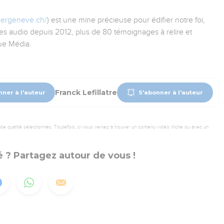
eergeneve.ch/
) est une mine précieuse pour édifier notre foi,
s audio depuis 2012, plus de 80 témoignages à relire et
ue Média.
Franck Lefillatre
nner à l'auteur
S'abonner à l'auteur
 qualité sélectionnés. Toutefois, si vous veniez à trouver un contenu vidéo illicite ou avec un
 ? Partagez autour de vous !