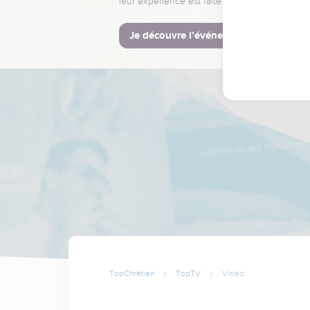
leur expérience est faite pour vous.
Je découvre l’événement
TopChrétien
TopTV
Vidéo