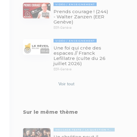
VIDÉO
ENSEIGNEMENT
Prends courage ! (244)
10:35
- Walter Zanzen (EER
Genève)
EER-Genève
VIDÉO
ENSEIGNEMENT
Une foi qui crée des
103:48
espaces // Franck
Lefillatre (culte du 26
juillet 2026)
EER-Genève
Voir tout
Sur le même thème
MESSAGE TEXTE
LA QUESTION TABOUE
Un chrétien peut-il