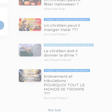
fêter Halloween ?
Marie-Ange Muller
VIDÉO
QUOI D'NEUF PASTEUR ?
Un chrétien peut il
17:21
manger Halal ???
Quoi d'neuf Pasteur ?
MESSAGE TEXTE
LA QUESTION TABOUE
Le chrétien doit-il
donner la dîme ?
Jean-Claude Guillaume
VIDÉO
QUOI D'NEUF PASTEUR ?
Enlèvement et
78:19
tribulations :
POURQUOI TOUT LE
MONDE SE TROMPE
???
Quoi d'neuf Pasteur ?
Voir tout