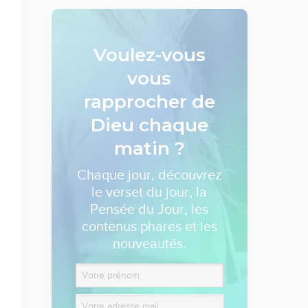
Voulez-vous
vous
rapprocher de
Dieu
chaque
matin ?
Chaque jour, découvrez
le verset du jour, la
Pensée du Jour, les
contenus phares et les
nouveautés.