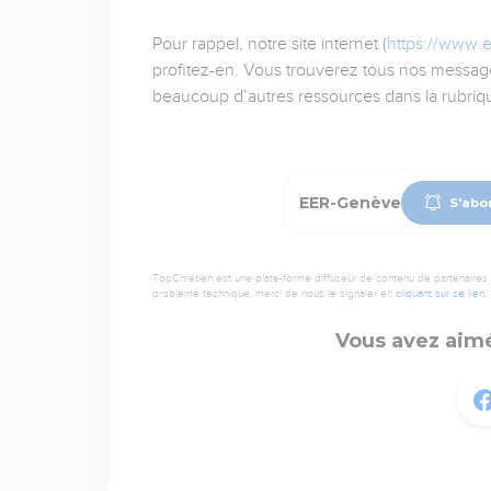
Pour rappel, notre site internet (
https://www.
profitez-en. Vous trouverez tous nos message
beaucoup d’autres ressources dans la rubriq
EER-Genève
S'abo
TopChrétien est une plate-forme diffuseur de contenu de partenaires de
problème technique, merci de nous le signaler en
cliquant sur ce lien
.
Vous avez aimé