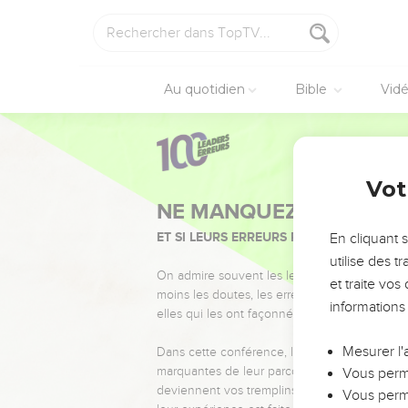
Au quotidien
Bible
Vid
Vot
NE MANQUEZ PAS L’ÉVÉ
ET SI LEURS ERREURS POUVAIENT VOUS 
En cliquant 
utilise des 
On admire souvent les leaders pour leurs réussi
et traite vo
moins les doutes, les erreurs et les saisons di
informations
elles qui les ont façonnés.
Mesurer l'
Dans cette conférence, leaders, entrepreneur
marquantes de leur parcours et les clés pour
Vous perme
deviennent vos tremplins. Que vous guidiez 
Vous perme