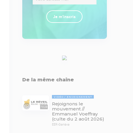
Je m'inscris
De la même chaîne
VIDÉO
ENSEIGNEMENT
Rejoignons le
73:29
mouvement //
Emmanuel Voeffray
(culte du 2 août 2026)
EER-Genève