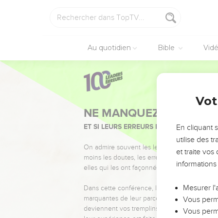
Au quotidien
Bible
Vid
Vot
NE MANQUEZ PAS L’ÉVÉ
ET SI LEURS ERREURS POUVAIENT VOUS 
En cliquant 
utilise des 
On admire souvent les leaders pour leurs réussi
et traite vo
moins les doutes, les erreurs et les saisons di
informations
elles qui les ont façonnés.
Mesurer l'
Dans cette conférence, leaders, entrepreneur
marquantes de leur parcours et les clés pour
Vous perme
deviennent vos tremplins. Que vous guidiez 
Vous perme