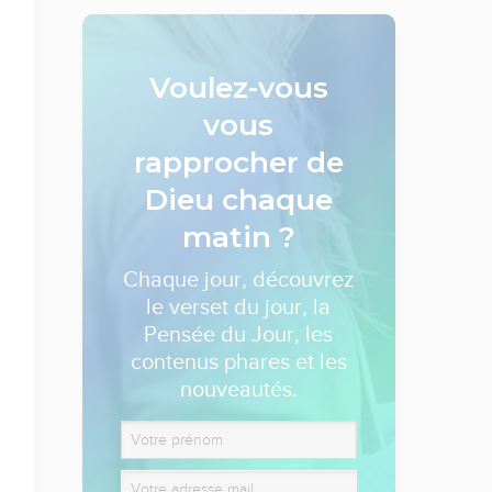
Voulez-vous
vous
rapprocher de
Dieu
chaque
matin ?
Chaque jour, découvrez
le verset du jour, la
Pensée du Jour, les
contenus phares et les
nouveautés.