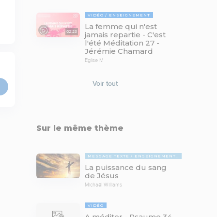
VIDÉO
ENSEIGNEMENT
La femme qui n'est
02:23
jamais repartie - C'est
l'été Méditation 27 -
Jérémie Chamard
Eglise M
Voir tout
Sur le même thème
MESSAGE TEXTE
ENSEIGNEMENTS BIBLIQUES
La puissance du sang
de Jésus
Michaël Williams
VIDÉO
A méditer - Psaume 34