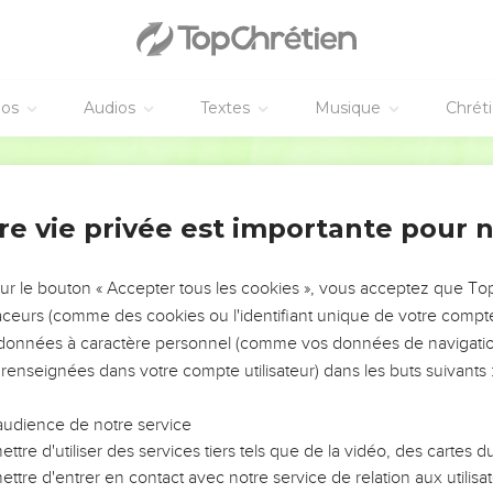
éos
Audios
Textes
Musique
Chrét
re vie privée est importante pour 
NEMENT DE L’ANNÉE !
ÉVITER LES VOTRES ?
sur le bouton « Accepter tous les cookies », vous acceptez que T
traceurs (comme des cookies ou l'identifiant unique de votre compte 
tes, leur impact, leur foi ou leur vision. Mais on voit
s données à caractère personnel (comme vos données de navigatio
fficiles qu'ils ont traversés, alors même que ce sont
 renseignées dans votre compte utilisateur) dans les buts suivants 
audience de notre service
s, et responsables reviennent sur les erreurs
 avancer avec plus de sagesse afin que leurs erreurs
ttre d'utiliser des services tiers tels que de la vidéo, des cartes
un ministère, une équipe, un groupe ou une famille,
ttre d'entrer en contact avec notre service de relation aux utilisat