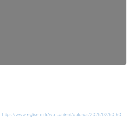
:
https://www.eglise-m.fr/wp-content/uploads/2025/02/50-50-