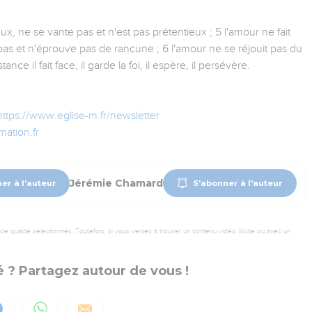
eux, ne se vante pas et n'est pas prétentieux ; 5 l'amour ne fait
e pas et n'éprouve pas de rancune ; 6 l'amour ne se réjouit pas du
tance il fait face, il garde la foi, il espère, il persévère.
https://www.eglise-m.fr/newsletter
ation.fr
Jérémie Chamard
er à l'auteur
S'abonner à l'auteur
 qualité sélectionnés. Toutefois, si vous veniez à trouver un contenu vidéo illicite ou avec un
 ? Partagez autour de vous !