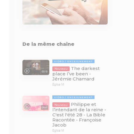
De la même chaîne
VIDÉO
ENSEIGNEMENT
The darkest
Nouveau
00:18
place I’ve been -
Jérémie Chamard
Eglise M
VIDÉO
ENSEIGNEMENT
Philippe et
Nouveau
09:41
l’intendant de la reine -
C'est l'été 28 - La Bible
Racontée - Françoise
Jacob
Eglise M