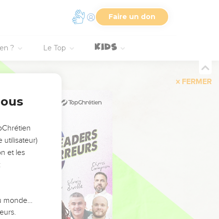
Faire un don
ien ?
Le Top
FERMER
nous
opChrétien
utilisateur)
n et les
:
 du monde…
eurs.