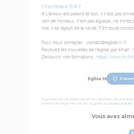
1 Corinthiens 13.4-7
4 L'amour est patient et bon, il n'est pas envi
rien de honteux, n'est pas égoïste, ne s'irrit
mal, il se réjouit de la vérité. 7 En toute circons
Pour nous contacter : contact@eglise
-m.fr
Recevez les nouvelles de l'église par email :
Découvrir nos formations :
https://www.m-form
Eglise M
S'abonn
TopChrétien est une plate-forme diffuseur de contenu de partenaires de
problème technique, merci de nous le signaler en
cliquant sur ce lien
.
Vous avez aimé