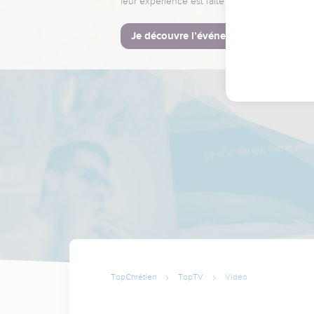
leur expérience est faite pour vous.
Je découvre l’événement
TopChrétien
TopTV
Vidéo