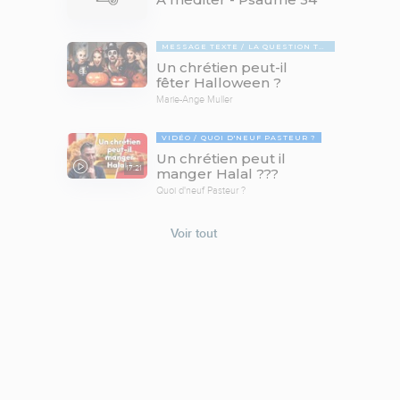
MESSAGE TEXTE
LA QUESTION TABOUE
Un chrétien peut-il
fêter Halloween ?
Marie-Ange Muller
VIDÉO
QUOI D'NEUF PASTEUR ?
Un chrétien peut il
17:21
manger Halal ???
Quoi d'neuf Pasteur ?
Voir tout