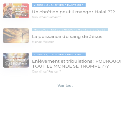
VIDÉO
QUOI D'NEUF PASTEUR ?
Un chrétien peut il manger Halal ???
17:21
Quoi d'neuf Pasteur ?
MESSAGE TEXTE
ENSEIGNEMENTS BIBLIQUES
La puissance du sang de Jésus
Michaël Williams
VIDÉO
QUOI D'NEUF PASTEUR ?
Enlèvement et tribulations : POURQUOI
78:19
TOUT LE MONDE SE TROMPE ???
Quoi d'neuf Pasteur ?
Voir tout