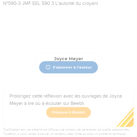
N°590-3 JMF EEL 590 3 L'autorité du croyant
Joyce Meyer
S'abonner à l'auteur
Prolongez cette réflexion avec les ouvrages de Joyce
Meyer à lire où à écouter sur Beebli.
Découvrir Beebli
TopChrétien est une plate-forme diffuseur de contenu de partenaires de qualité sélectionnés.
Toutefois, si vous veniez à trouver un contenu vidéo illicite ou avec un problème technique,