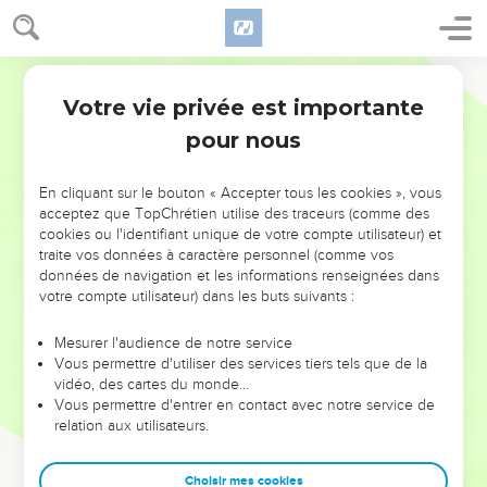
Votre vie privée est importante
pour nous
NE MANQUEZ PAS L’ÉVÉNEMENT
En cliquant sur le bouton « Accepter tous les cookies », vous
DE L’ANNÉE !
acceptez que TopChrétien utilise des traceurs (comme des
cookies ou l'identifiant unique de votre compte utilisateur) et
ET SI LEURS ERREURS POUVAIENT VOUS ÉVITER LES
traite vos données à caractère personnel (comme vos
VOTRES ?
données de navigation et les informations renseignées dans
votre compte utilisateur) dans les buts suivants :
On admire souvent les leaders pour leurs réussites, leur impact,
leur foi ou leur vision. Mais on voit moins les doutes, les erreurs
Mesurer l'audience de notre service
Vous permettre d'utiliser des services tiers tels que de la
et les saisons difficiles qu'ils ont traversés, alors même que ce
vidéo, des cartes du monde…
sont elles qui les ont façonnés.
Vous permettre d'entrer en contact avec notre service de
relation aux utilisateurs.
Dans cette conférence, leaders, entrepreneurs, et responsables
reviennent sur les erreurs marquantes de leur parcours et les
clés pour avancer avec plus de sagesse afin que leurs erreurs
Choisir mes cookies