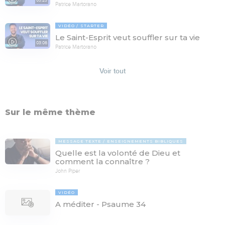
Patrice Martorano
VIDÉO
STARTER
Le Saint-Esprit veut souffler sur ta vie
03:06
Patrice Martorano
Voir tout
Sur le même thème
MESSAGE TEXTE
ENSEIGNEMENTS BIBLIQUES
Quelle est la volonté de Dieu et
comment la connaître ?
John Piper
VIDÉO
A méditer - Psaume 34