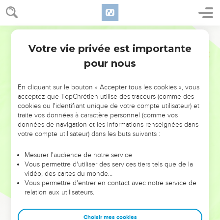
Votre vie privée est importante
pour nous
NE MANQUEZ PAS L’ÉVÉNEMENT
En cliquant sur le bouton « Accepter tous les cookies », vous
DE L’ANNÉE !
acceptez que TopChrétien utilise des traceurs (comme des
cookies ou l'identifiant unique de votre compte utilisateur) et
ET SI LEURS ERREURS POUVAIENT VOUS ÉVITER LES
traite vos données à caractère personnel (comme vos
VOTRES ?
données de navigation et les informations renseignées dans
votre compte utilisateur) dans les buts suivants :
On admire souvent les leaders pour leurs réussites, leur impact,
leur foi ou leur vision. Mais on voit moins les doutes, les erreurs
Mesurer l'audience de notre service
Vous permettre d'utiliser des services tiers tels que de la
et les saisons difficiles qu'ils ont traversés, alors même que ce
vidéo, des cartes du monde…
sont elles qui les ont façonnés.
Vous permettre d'entrer en contact avec notre service de
relation aux utilisateurs.
Dans cette conférence, leaders, entrepreneurs, et responsables
reviennent sur les erreurs marquantes de leur parcours et les
clés pour avancer avec plus de sagesse afin que leurs erreurs
Choisir mes cookies