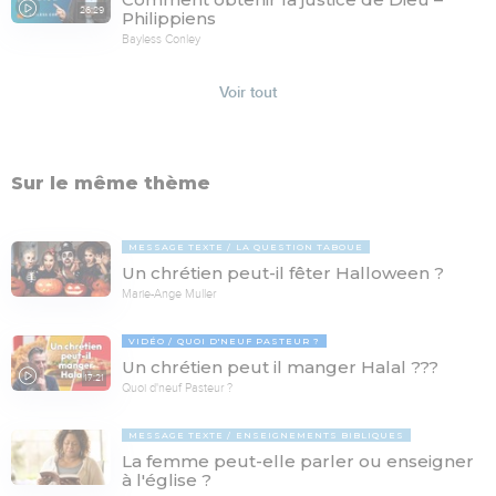
26:29
Philippiens
Bayless Conley
Voir tout
Sur le même thème
MESSAGE TEXTE
LA QUESTION TABOUE
Un chrétien peut-il fêter Halloween ?
Marie-Ange Muller
VIDÉO
QUOI D'NEUF PASTEUR ?
Un chrétien peut il manger Halal ???
17:21
Quoi d'neuf Pasteur ?
MESSAGE TEXTE
ENSEIGNEMENTS BIBLIQUES
La femme peut-elle parler ou enseigner
à l'église ?