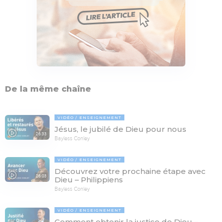
De la même chaîne
VIDÉO
ENSEIGNEMENT
Jésus, le jubilé de Dieu pour nous
26:33
Bayless Conley
VIDÉO
ENSEIGNEMENT
Découvrez votre prochaine étape avec
26:03
Dieu – Philippiens
Bayless Conley
VIDÉO
ENSEIGNEMENT
Comment obtenir la justice de Dieu –