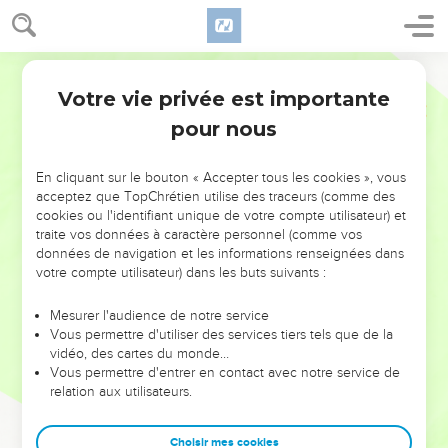
Votre vie privée est importante
pour nous
NE MANQUEZ PAS L’ÉVÉNEMENT
En cliquant sur le bouton « Accepter tous les cookies », vous
DE L’ANNÉE !
acceptez que TopChrétien utilise des traceurs (comme des
cookies ou l'identifiant unique de votre compte utilisateur) et
ET SI LEURS ERREURS POUVAIENT VOUS ÉVITER LES
traite vos données à caractère personnel (comme vos
VOTRES ?
données de navigation et les informations renseignées dans
votre compte utilisateur) dans les buts suivants :
On admire souvent les leaders pour leurs réussites, leur impact,
leur foi ou leur vision. Mais on voit moins les doutes, les erreurs
Mesurer l'audience de notre service
Vous permettre d'utiliser des services tiers tels que de la
et les saisons difficiles qu'ils ont traversés, alors même que ce
vidéo, des cartes du monde…
sont elles qui les ont façonnés.
Vous permettre d'entrer en contact avec notre service de
relation aux utilisateurs.
Dans cette conférence, leaders, entrepreneurs, et responsables
reviennent sur les erreurs marquantes de leur parcours et les
clés pour avancer avec plus de sagesse afin que leurs erreurs
Choisir mes cookies