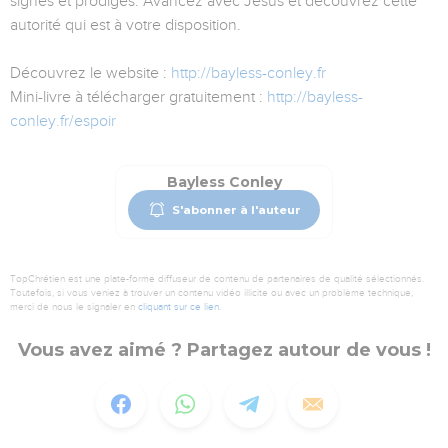
signes et prodiges. Avancez avec Jésus et découvrez cette
autorité qui est à votre disposition.
Découvrez le website :
http://bayless-conley.fr
Mini-livre à télécharger gratuitement :
http://bayless-
conley.fr/espoir
Bayless Conley
S'abonner à l'auteur
TopChrétien est une plate-forme diffuseur de contenu de partenaires de qualité sélectionnés.
Toutefois, si vous veniez à trouver un contenu vidéo illicite ou avec un problème technique,
merci de nous le signaler en
cliquant sur ce lien
.
Vous avez aimé ? Partagez autour de vous !