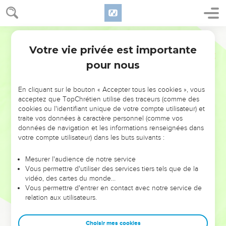
Votre vie privée est importante
pour nous
NE MANQUEZ PAS L’ÉVÉNEMENT
En cliquant sur le bouton « Accepter tous les cookies », vous
DE L’ANNÉE !
acceptez que TopChrétien utilise des traceurs (comme des
cookies ou l'identifiant unique de votre compte utilisateur) et
ET SI LEURS ERREURS POUVAIENT VOUS ÉVITER LES
traite vos données à caractère personnel (comme vos
VOTRES ?
données de navigation et les informations renseignées dans
votre compte utilisateur) dans les buts suivants :
On admire souvent les leaders pour leurs réussites, leur impact,
leur foi ou leur vision. Mais on voit moins les doutes, les erreurs
Mesurer l'audience de notre service
Vous permettre d'utiliser des services tiers tels que de la
et les saisons difficiles qu'ils ont traversés, alors même que ce
vidéo, des cartes du monde…
sont elles qui les ont façonnés.
Vous permettre d'entrer en contact avec notre service de
relation aux utilisateurs.
Dans cette conférence, leaders, entrepreneurs, et responsables
reviennent sur les erreurs marquantes de leur parcours et les
clés pour avancer avec plus de sagesse afin que leurs erreurs
Choisir mes cookies