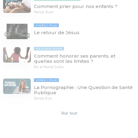
Comment prier pour nos enfants ?
Patricia Stuart
VIDÉO
FILM
Le retour de Jésus
04:36
MESSAGE TEXTE
Comment honorer ses parents, et
quelles sont les limites ?
Éric et Rachel Dufour
VIDÉO
FILM
La Pornographie : Une Question de Santé
18:39
Publique
Sandra Dubi
Voir tout