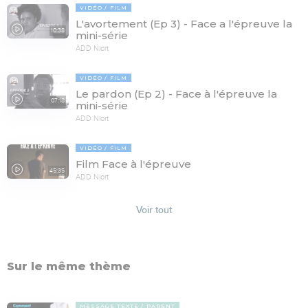
VIDÉO
FILM
L'avortement (Ep 3) - Face a l'épreuve la
10:38
mini-série
ADD Niort
VIDÉO
FILM
Le pardon (Ep 2) - Face à l'épreuve la
07:18
mini-série
ADD Niort
VIDÉO
FILM
Film Face à l'épreuve
45:35
ADD Niort
Voir tout
Sur le même thème
MESSAGE TEXTE
PARENT