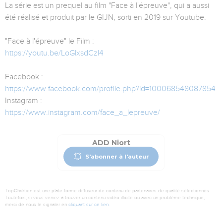
La série est un prequel au film "Face à l'épreuve", qui a aussi
été réalisé et produit par le GIJN, sorti en 2019 sur Youtube.
"Face à l'épreuve" le Film :
https://youtu.be/LoGlxsdCzl4
Facebook :
https://www.facebook.com/profile.php?id=100068548087854
Instagram :
https://www.instagram.com/face_a_lepreuve/
ADD Niort
S'abonner à l'auteur
TopChrétien est une plate-forme diffuseur de contenu de partenaires de qualité sélectionnés.
Toutefois, si vous veniez à trouver un contenu vidéo illicite ou avec un problème technique,
merci de nous le signaler en
cliquant sur ce lien
.