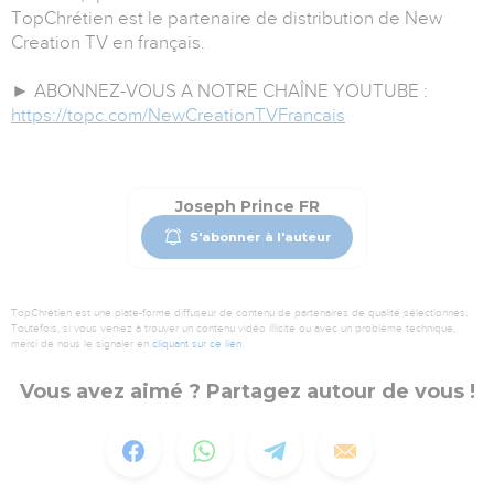
TopChrétien est le partenaire de distribution de New
Creation TV en français.
► ABONNEZ-VOUS A NOTRE CHAÎNE YOUTUBE :
https://topc.com/NewCreationTVFrancais
Joseph Prince FR
S'abonner à l'auteur
TopChrétien est une plate-forme diffuseur de contenu de partenaires de qualité sélectionnés.
Toutefois, si vous veniez à trouver un contenu vidéo illicite ou avec un problème technique,
merci de nous le signaler en
cliquant sur ce lien
.
Vous avez aimé ? Partagez autour de vous !