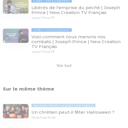
VIDÉO
ENSEIGNEMENT
Libérés de l'emprise du péché | Joseph
58:09
Prince | New Creation TV Français
Joseph Prince FR
VIDÉO
ENSEIGNEMENT
Voici comment nous menons nos
91:21
combats | Joseph Prince | New Creation
TV Français
Joseph Prince FR
Voir tout
Sur le même thème
MESSAGE TEXTE
LA QUESTION TABOUE
Un chrétien peut-il fêter Halloween ?
Marie-Ange Muller