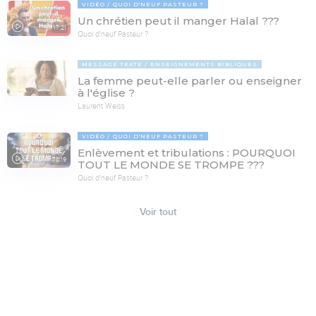
VIDÉO
QUOI D'NEUF PASTEUR ?
Un chrétien peut il manger Halal ???
17:21
Quoi d'neuf Pasteur ?
MESSAGE TEXTE
ENSEIGNEMENTS BIBLIQUES
La femme peut-elle parler ou enseigner
à l'église ?
Laurent Weiss
VIDÉO
QUOI D'NEUF PASTEUR ?
Enlèvement et tribulations : POURQUOI
78:19
TOUT LE MONDE SE TROMPE ???
Quoi d'neuf Pasteur ?
Voir tout