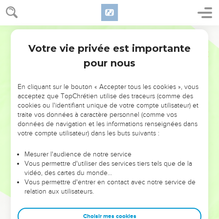
Votre vie privée est importante
pour nous
NE MANQUEZ PAS L’ÉVÉNEMENT
En cliquant sur le bouton « Accepter tous les cookies », vous
DE L’ANNÉE !
acceptez que TopChrétien utilise des traceurs (comme des
cookies ou l'identifiant unique de votre compte utilisateur) et
ET SI LEURS ERREURS POUVAIENT VOUS ÉVITER LES
traite vos données à caractère personnel (comme vos
VOTRES ?
données de navigation et les informations renseignées dans
votre compte utilisateur) dans les buts suivants :
On admire souvent les leaders pour leurs réussites, leur impact,
leur foi ou leur vision. Mais on voit moins les doutes, les erreurs
Mesurer l'audience de notre service
Vous permettre d'utiliser des services tiers tels que de la
et les saisons difficiles qu'ils ont traversés, alors même que ce
vidéo, des cartes du monde…
sont elles qui les ont façonnés.
Vous permettre d'entrer en contact avec notre service de
relation aux utilisateurs.
Dans cette conférence, leaders, entrepreneurs, et responsables
reviennent sur les erreurs marquantes de leur parcours et les
clés pour avancer avec plus de sagesse afin que leurs erreurs
Choisir mes cookies