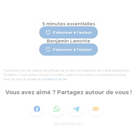
5 minutes essentielles
S'abonner à l'auteur
Benjamin Lamotte
S'abonner à l'auteur
TopChrétien est une plate-forme diffuseur de contenu de partenaires de qualité sélectionnés.
Toutefois, si vous veniez à trouver un contenu vidéo illicite ou avec un problème technique,
merci de nous le signaler en
cliquant sur ce lien
.
Vous avez aimé ? Partagez autour de vous !
50
PARTAGES