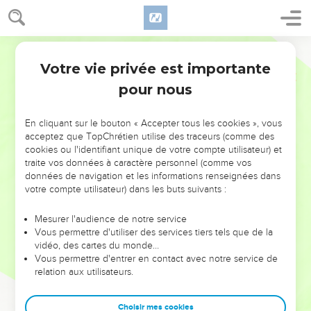
Votre vie privée est importante
pour nous
NE MANQUEZ PAS L’ÉVÉNEMENT
En cliquant sur le bouton « Accepter tous les cookies », vous
DE L’ANNÉE !
acceptez que TopChrétien utilise des traceurs (comme des
cookies ou l'identifiant unique de votre compte utilisateur) et
ET SI LEURS ERREURS POUVAIENT VOUS ÉVITER LES
traite vos données à caractère personnel (comme vos
VOTRES ?
données de navigation et les informations renseignées dans
votre compte utilisateur) dans les buts suivants :
On admire souvent les leaders pour leurs réussites, leur impact,
leur foi ou leur vision. Mais on voit moins les doutes, les erreurs
Mesurer l'audience de notre service
Vous permettre d'utiliser des services tiers tels que de la
et les saisons difficiles qu'ils ont traversés, alors même que ce
vidéo, des cartes du monde…
sont elles qui les ont façonnés.
Vous permettre d'entrer en contact avec notre service de
relation aux utilisateurs.
Dans cette conférence, leaders, entrepreneurs, et responsables
reviennent sur les erreurs marquantes de leur parcours et les
clés pour avancer avec plus de sagesse afin que leurs erreurs
Choisir mes cookies