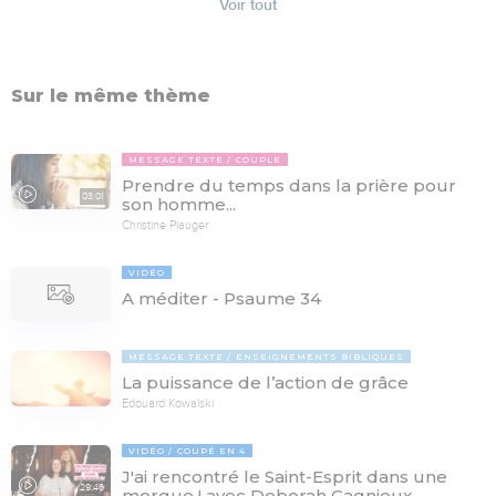
Voir tout
Sur le même thème
MESSAGE TEXTE
COUPLE
Prendre du temps dans la prière pour
03:01
son homme...
Christine Piauger
VIDÉO
A méditer - Psaume 34
MESSAGE TEXTE
ENSEIGNEMENTS BIBLIQUES
La puissance de l’action de grâce
Edouard Kowalski
VIDÉO
COUPÉ EN 4
J'ai rencontré le Saint-Esprit dans une
29:46
morgue ! avec Deborah Gagnieux