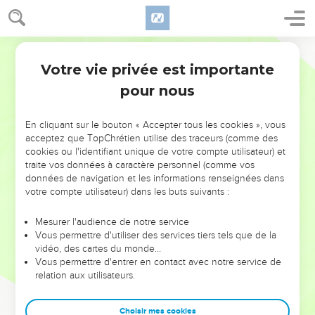
Votre vie privée est importante
pour nous
NE MANQUEZ PAS L’ÉVÉNEMENT
En cliquant sur le bouton « Accepter tous les cookies », vous
DE L’ANNÉE !
acceptez que TopChrétien utilise des traceurs (comme des
cookies ou l'identifiant unique de votre compte utilisateur) et
ET SI LEURS ERREURS POUVAIENT VOUS ÉVITER LES
traite vos données à caractère personnel (comme vos
VOTRES ?
données de navigation et les informations renseignées dans
votre compte utilisateur) dans les buts suivants :
On admire souvent les leaders pour leurs réussites, leur impact,
leur foi ou leur vision. Mais on voit moins les doutes, les erreurs
Mesurer l'audience de notre service
Vous permettre d'utiliser des services tiers tels que de la
et les saisons difficiles qu'ils ont traversés, alors même que ce
vidéo, des cartes du monde…
sont elles qui les ont façonnés.
Vous permettre d'entrer en contact avec notre service de
relation aux utilisateurs.
Dans cette conférence, leaders, entrepreneurs, et responsables
reviennent sur les erreurs marquantes de leur parcours et les
clés pour avancer avec plus de sagesse afin que leurs erreurs
Choisir mes cookies