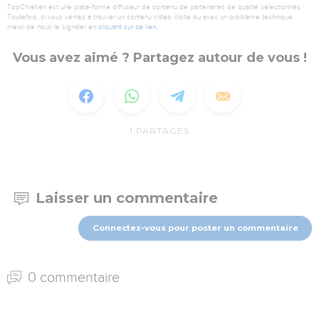
TopChrétien est une plate-forme diffuseur de contenu de partenaires de qualité sélectionnés.
Toutefois, si vous veniez à trouver un contenu vidéo illicite ou avec un problème technique,
merci de nous le signaler en
cliquant sur ce lien
.
Vous avez aimé ? Partagez autour de vous !
1
PARTAGES
Laisser un commentaire
Connectez-vous pour poster un commentaire
0 commentaire