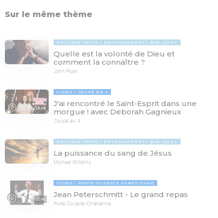
Sur le même thème
MESSAGE TEXTE
ENSEIGNEMENTS BIBLIQUES
Quelle est la volonté de Dieu et
comment la connaître ?
John Piper
VIDÉO
COUPÉ EN 4
J'ai rencontré le Saint-Esprit dans une
29:46
morgue ! avec Deborah Gagnieux
Coupé en 4
MESSAGE TEXTE
ENSEIGNEMENTS BIBLIQUES
La puissance du sang de Jésus
Michaël Williams
VIDÉO
PORTE OUVERTE CHRÉTIENNE
Jean Peterschmitt - Le grand repas
50:40
Porte Ouverte Chrétienne