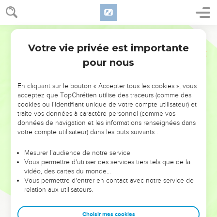
Votre vie privée est importante
pour nous
NE MANQUEZ PAS L’ÉVÉNEMENT
En cliquant sur le bouton « Accepter tous les cookies », vous
DE L’ANNÉE !
acceptez que TopChrétien utilise des traceurs (comme des
cookies ou l'identifiant unique de votre compte utilisateur) et
ET SI LEURS ERREURS POUVAIENT VOUS ÉVITER LES
traite vos données à caractère personnel (comme vos
VOTRES ?
données de navigation et les informations renseignées dans
votre compte utilisateur) dans les buts suivants :
On admire souvent les leaders pour leurs réussites, leur impact,
leur foi ou leur vision. Mais on voit moins les doutes, les erreurs
Mesurer l'audience de notre service
Vous permettre d'utiliser des services tiers tels que de la
et les saisons difficiles qu'ils ont traversés, alors même que ce
vidéo, des cartes du monde…
sont elles qui les ont façonnés.
Vous permettre d'entrer en contact avec notre service de
relation aux utilisateurs.
Dans cette conférence, leaders, entrepreneurs, et responsables
reviennent sur les erreurs marquantes de leur parcours et les
clés pour avancer avec plus de sagesse afin que leurs erreurs
Choisir mes cookies