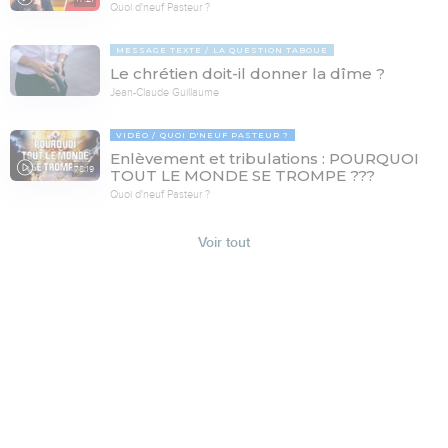
Quoi d'neuf Pasteur ?
MESSAGE TEXTE
LA QUESTION TABOUE
Le chrétien doit-il donner la dîme ?
Jean-Claude Guillaume
VIDÉO
QUOI D'NEUF PASTEUR ?
Enlèvement et tribulations : POURQUOI
78:19
TOUT LE MONDE SE TROMPE ???
Quoi d'neuf Pasteur ?
Voir tout