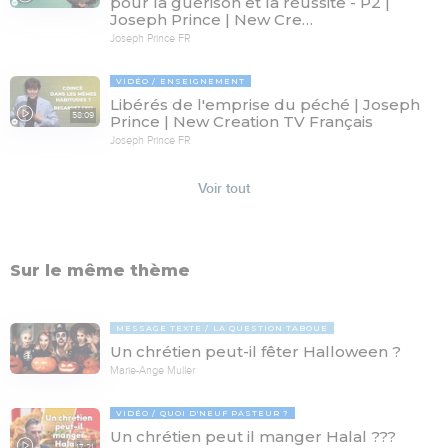
pour la guérison et la réussite - P2 |
Joseph Prince | New Cre…
Joseph Prince FR
VIDÉO
ENSEIGNEMENT
Libérés de l'emprise du péché | Joseph
58:09
Prince | New Creation TV Français
Joseph Prince FR
Voir tout
Sur le même thème
MESSAGE TEXTE
LA QUESTION TABOUE
Un chrétien peut-il fêter Halloween ?
Marie-Ange Muller
VIDÉO
QUOI D'NEUF PASTEUR ?
Un chrétien peut il manger Halal ???
17:21