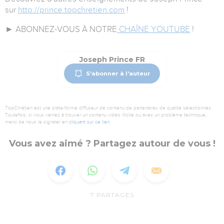
sur
http://prince.topchretien.com
!
► ABONNEZ-VOUS À NOTRE
CHAÎNE YOUTUBE
!
Joseph Prince FR
S'abonner à l'auteur
TopChrétien est une plate-forme diffuseur de contenu de partenaires de qualité sélectionnés.
Toutefois, si vous veniez à trouver un contenu vidéo illicite ou avec un problème technique,
merci de nous le signaler en
cliquant sur ce lien
.
Vous avez aimé ? Partagez autour de vous !
7
PARTAGES