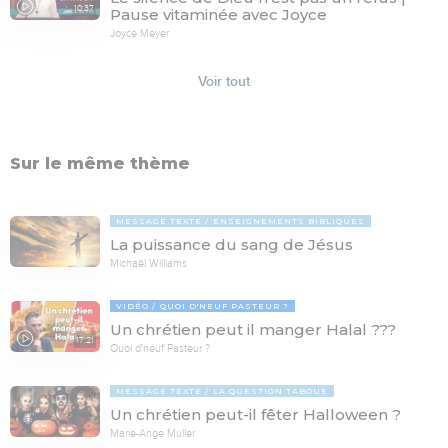
10:37
Pause vitaminée avec Joyce
Joyce Meyer
Voir tout
Sur le même thème
MESSAGE TEXTE
ENSEIGNEMENTS BIBLIQUES
La puissance du sang de Jésus
Michaël Williams
VIDÉO
QUOI D'NEUF PASTEUR ?
Un chrétien peut il manger Halal ???
17:21
Quoi d'neuf Pasteur ?
MESSAGE TEXTE
LA QUESTION TABOUE
Un chrétien peut-il fêter Halloween ?
Marie-Ange Muller