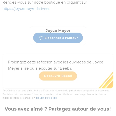
Rendez-vous sur notre boutique en cliquant sur
https://joycemeyer.fr/livres
Joyce Meyer
S'abonner à l'auteur
Prolongez cette réflexion avec les ouvrages de Joyce
Meyer à lire où à écouter sur Beebli.
Découvrir Beebli
TopChrétien est une plate-forme diffuseur de contenu de partenaires de qualité sélectionnés.
Toutefois, si vous veniez à trouver un contenu vidéo illicite ou avec un problème technique,
merci de nous le signaler en
cliquant sur ce lien
.
Vous avez aimé ? Partagez autour de vous !