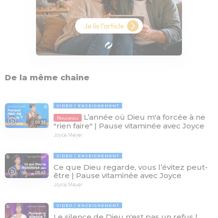
De la même chaîne
VIDÉO
ENSEIGNEMENT
L’année où Dieu m'a forcée à ne
Nouveau
09:35
"rien faire" | Pause vitaminée avec Joyce
Joyce Meyer
VIDÉO
ENSEIGNEMENT
Ce que Dieu regarde, vous l’évitez peut-
06:48
être | Pause vitaminée avec Joyce
Joyce Meyer
VIDÉO
ENSEIGNEMENT
Le silence de Dieu n'est pas un refus |