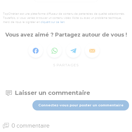
TopChrétien est une plate-forme diffuseur de contenu de partenaires de qualité sélectionnés.
Toutefois, si vous veniez à trouver un contenu vidéo illicite ou avec un problème technique,
merci de nous le signaler en
cliquant sur ce lien
.
Vous avez aimé ? Partagez autour de vous !
5
PARTAGES
Laisser un commentaire
Connectez-vous pour poster un commentaire
0 commentaire