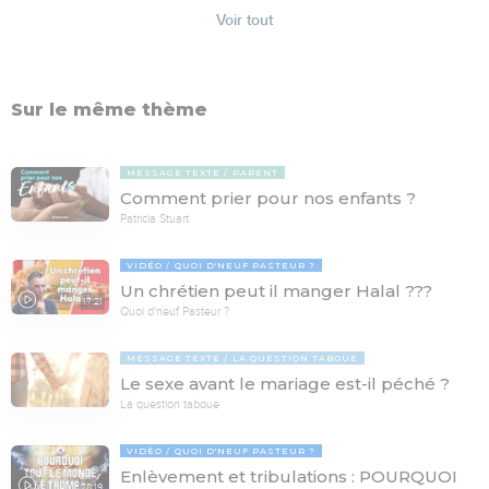
Voir tout
Sur le même thème
MESSAGE TEXTE
PARENT
Comment prier pour nos enfants ?
Patricia Stuart
VIDÉO
QUOI D'NEUF PASTEUR ?
Un chrétien peut il manger Halal ???
17:21
Quoi d'neuf Pasteur ?
MESSAGE TEXTE
LA QUESTION TABOUE
Le sexe avant le mariage est-il péché ?
La question taboue
VIDÉO
QUOI D'NEUF PASTEUR ?
Enlèvement et tribulations : POURQUOI
78:19