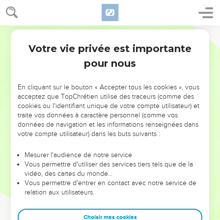
Votre vie privée est importante
pour nous
NE MANQUEZ PAS L’ÉVÉNEMENT
En cliquant sur le bouton « Accepter tous les cookies », vous
DE L’ANNÉE !
acceptez que TopChrétien utilise des traceurs (comme des
cookies ou l'identifiant unique de votre compte utilisateur) et
ET SI LEURS ERREURS POUVAIENT VOUS ÉVITER LES
traite vos données à caractère personnel (comme vos
VOTRES ?
données de navigation et les informations renseignées dans
votre compte utilisateur) dans les buts suivants :
On admire souvent les leaders pour leurs réussites, leur impact,
leur foi ou leur vision. Mais on voit moins les doutes, les erreurs
Mesurer l'audience de notre service
Vous permettre d'utiliser des services tiers tels que de la
et les saisons difficiles qu'ils ont traversés, alors même que ce
vidéo, des cartes du monde…
sont elles qui les ont façonnés.
Vous permettre d'entrer en contact avec notre service de
relation aux utilisateurs.
Dans cette conférence, leaders, entrepreneurs, et responsables
reviennent sur les erreurs marquantes de leur parcours et les
clés pour avancer avec plus de sagesse afin que leurs erreurs
Choisir mes cookies