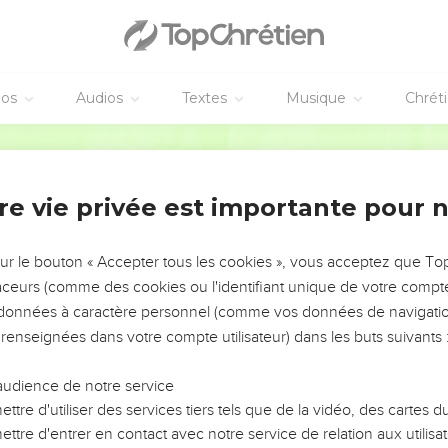
éos
Audios
Textes
Musique
Chrét
re vie privée est importante pour 
NEMENT DE L’ANNÉE !
ÉVITER LES VOTRES ?
sur le bouton « Accepter tous les cookies », vous acceptez que T
traceurs (comme des cookies ou l'identifiant unique de votre compte 
tes, leur impact, leur foi ou leur vision. Mais on voit
s données à caractère personnel (comme vos données de navigatio
fficiles qu'ils ont traversés, alors même que ce sont
 renseignées dans votre compte utilisateur) dans les buts suivants 
audience de notre service
s, et responsables reviennent sur les erreurs
 avancer avec plus de sagesse afin que leurs erreurs
ttre d'utiliser des services tiers tels que de la vidéo, des cartes
un ministère, une équipe, un groupe ou une famille,
ttre d'entrer en contact avec notre service de relation aux utilisat