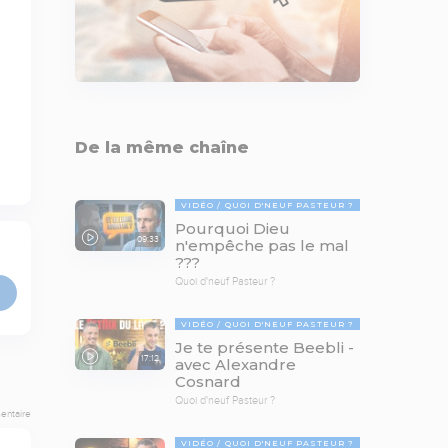
De la même chaîne
VIDÉO
QUOI D'NEUF PASTEUR ?
Pourquoi Dieu
09:33
n'empêche pas le mal
???
Quoi d'neuf Pasteur ?
VIDÉO
QUOI D'NEUF PASTEUR ?
Je te présente Beebli -
17:12
avec Alexandre
Cosnard
Quoi d'neuf Pasteur ?
entaire
VIDÉO
QUOI D'NEUF PASTEUR ?