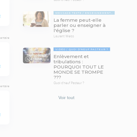
MESSAGE TEXTE
ENSEIGNEMENTS BIBLIQUES
E
La femme peut-elle
parler ou enseigner à
l'église ?
Laurent Weiss
entaire
VIDÉO
QUOI D'NEUF PASTEUR ?
Enlèvement et
78:19
tribulations :
POURQUOI TOUT LE
E
MONDE SE TROMPE
???
Quoi d'neuf Pasteur ?
entaire
Voir tout
E