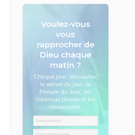
Voulez-vous
vous
rapprocher de
Dieu
chaque
matin ?
Chaque jour, découvrez
le verset du jour, la
Pensée du Jour, les
contenus phares et les
nouveautés.