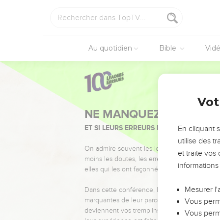
Au quotidien
Bible
Vid
Vot
NE MANQUEZ PAS L’ÉVÉ
ET SI LEURS ERREURS POUVAIENT VOUS 
En cliquant 
utilise des 
On admire souvent les leaders pour leurs réussi
et traite vo
moins les doutes, les erreurs et les saisons di
informations
elles qui les ont façonnés.
Mesurer l'
Dans cette conférence, leaders, entrepreneur
marquantes de leur parcours et les clés pour
Vous perme
deviennent vos tremplins. Que vous guidiez 
Vous perme