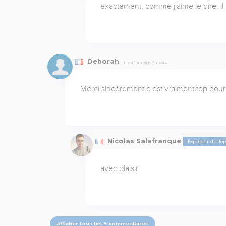
exactement, comme j'aime le dire, il n
Deborah
Il y a 1 année, 4 mois
Merci sincèrement c est vraiment top pou
Nicolas Salafranque
Équipier du To
avec plaisir
Afficher tous les 9 commentaires