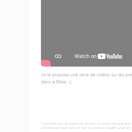
Je te propose une série de vidéos sur les pre
dans la Bible :-)
TopChrétien est une plate-forme diffuseur de contenu de partenaires de
problème technique, merci de nous le signaler en
cliquant sur ce lien
.