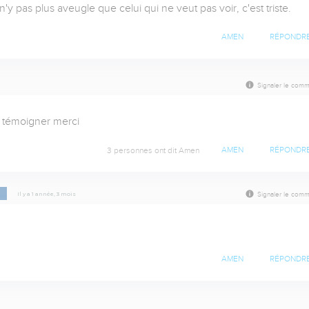
'y pas plus aveugle que celui qui ne veut pas voir, c'est triste.
AMEN
RÉPONDR
Signaler le comm
r témoigner merci
3 personnes ont dit Amen
AMEN
RÉPONDR
p
Il y a 1 année, 3 mois
Signaler le comm
AMEN
RÉPONDR