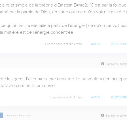
ire et simple de la théorie d'Einstein E=mc2. "C'est par la foi que 
é par la parole de Dieu, en sorte que ce qu'on voit n'a pas été fa
e qu'on voit) a été faite à partir de l'énergie ( ce qu'on ne voit pas)
a matière est de l'énergie concentrée
3 personnes ont dit Amen
AMEN
RÉPONDR
Signaler le comm
he les gens d’accepter cette certitude. Ils ne veulent rien accepter
e vivre comme ils ont envie
1 personne a dit Amen
AMEN
RÉPONDR
p
Il y a 1 année, 3 mois
Signaler le comm