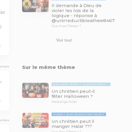
Il demande à Dieu de
12:16
violer les lois de la
it 
logique - réponse à
@unirreductibleathee8467


Quoi d'neuf Pasteur ?
Voir tout
E
Sur le même thème
entaire
 
MESSAGE TEXTE
LA QUESTION TABOUE
Un chrétien peut-il
fêter Halloween ?
E
Marie-Ange Muller
VIDÉO
QUOI D'NEUF PASTEUR ?
Un chrétien peut il
entaire
17:21
manger Halal ???
Quoi d'neuf Pasteur ?