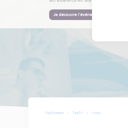
leur expérience est faite pour vous.
Je découvre l’événement
TopChrétien
TopTV
Vidéo