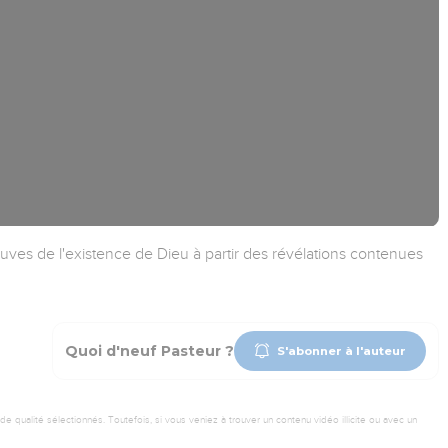
uves de l'existence de Dieu à partir des révélations contenues
Quoi d'neuf Pasteur ?
S'abonner à l'auteur
 qualité sélectionnés. Toutefois, si vous veniez à trouver un contenu vidéo illicite ou avec un