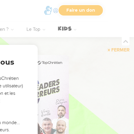
Faire un don
ien ?
Le Top
FERMER
nous
opChrétien
utilisateur)
n et les
:
 du monde…
eurs.