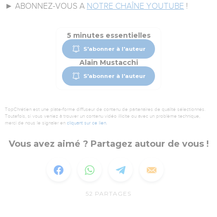
► ABONNEZ-VOUS A
NOTRE CHAÎNE YOUTUBE
!
5 minutes essentielles
S'abonner à l'auteur
Alain Mustacchi
S'abonner à l'auteur
TopChrétien est une plate-forme diffuseur de contenu de partenaires de qualité sélectionnés.
Toutefois, si vous veniez à trouver un contenu vidéo illicite ou avec un problème technique,
merci de nous le signaler en
cliquant sur ce lien
.
Vous avez aimé ? Partagez autour de vous !
52
PARTAGES