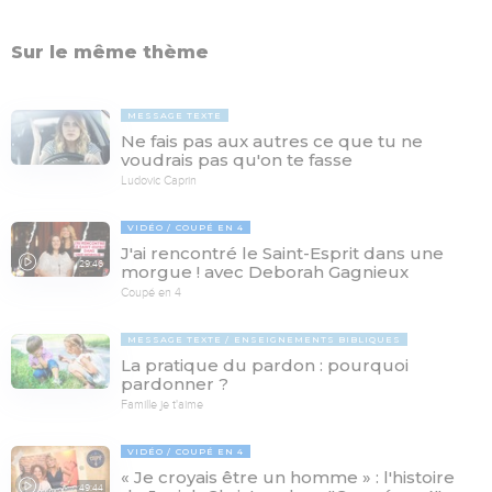
Sur le même thème
MESSAGE TEXTE
Ne fais pas aux autres ce que tu ne
voudrais pas qu'on te fasse
Ludovic Caprin
VIDÉO
COUPÉ EN 4
J'ai rencontré le Saint-Esprit dans une
29:46
morgue ! avec Deborah Gagnieux
Coupé en 4
MESSAGE TEXTE
ENSEIGNEMENTS BIBLIQUES
La pratique du pardon : pourquoi
pardonner ?
Famille je t'aime
VIDÉO
COUPÉ EN 4
« Je croyais être un homme » : l'histoire
49:44