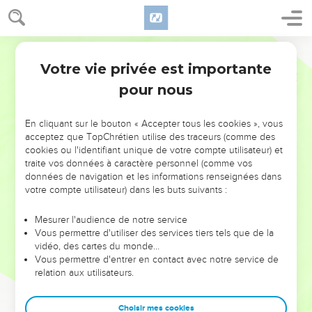
Votre vie privée est importante
pour nous
NE MANQUEZ PAS L’ÉVÉNEMENT
En cliquant sur le bouton « Accepter tous les cookies », vous
DE L’ANNÉE !
acceptez que TopChrétien utilise des traceurs (comme des
cookies ou l'identifiant unique de votre compte utilisateur) et
ET SI LEURS ERREURS POUVAIENT VOUS ÉVITER LES
traite vos données à caractère personnel (comme vos
VOTRES ?
données de navigation et les informations renseignées dans
votre compte utilisateur) dans les buts suivants :
On admire souvent les leaders pour leurs réussites, leur impact,
leur foi ou leur vision. Mais on voit moins les doutes, les erreurs
Mesurer l'audience de notre service
Vous permettre d'utiliser des services tiers tels que de la
et les saisons difficiles qu'ils ont traversés, alors même que ce
vidéo, des cartes du monde…
sont elles qui les ont façonnés.
Vous permettre d'entrer en contact avec notre service de
relation aux utilisateurs.
Dans cette conférence, leaders, entrepreneurs, et responsables
reviennent sur les erreurs marquantes de leur parcours et les
clés pour avancer avec plus de sagesse afin que leurs erreurs
Choisir mes cookies