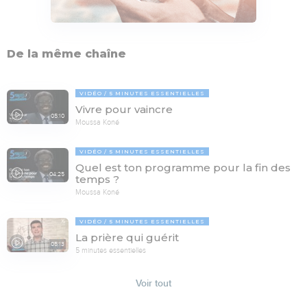
De la même chaîne
VIDÉO
5 MINUTES ESSENTIELLES
Vivre pour vaincre
05:10
Moussa Koné
VIDÉO
5 MINUTES ESSENTIELLES
Quel est ton programme pour la fin des
04:25
temps ?
Moussa Koné
VIDÉO
5 MINUTES ESSENTIELLES
La prière qui guérit
05:13
5 minutes essentielles
Voir tout