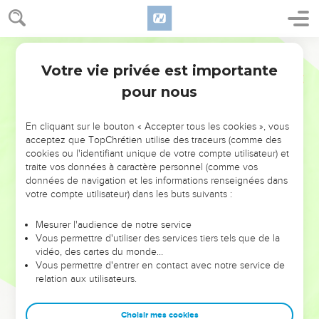
Votre vie privée est importante
pour nous
NE MANQUEZ PAS L’ÉVÉNEMENT
En cliquant sur le bouton « Accepter tous les cookies », vous
DE L’ANNÉE !
acceptez que TopChrétien utilise des traceurs (comme des
cookies ou l'identifiant unique de votre compte utilisateur) et
ET SI LEURS ERREURS POUVAIENT VOUS ÉVITER LES
traite vos données à caractère personnel (comme vos
VOTRES ?
données de navigation et les informations renseignées dans
votre compte utilisateur) dans les buts suivants :
On admire souvent les leaders pour leurs réussites, leur impact,
leur foi ou leur vision. Mais on voit moins les doutes, les erreurs
Mesurer l'audience de notre service
Vous permettre d'utiliser des services tiers tels que de la
et les saisons difficiles qu'ils ont traversés, alors même que ce
vidéo, des cartes du monde…
sont elles qui les ont façonnés.
Vous permettre d'entrer en contact avec notre service de
relation aux utilisateurs.
Dans cette conférence, leaders, entrepreneurs, et responsables
reviennent sur les erreurs marquantes de leur parcours et les
clés pour avancer avec plus de sagesse afin que leurs erreurs
Choisir mes cookies