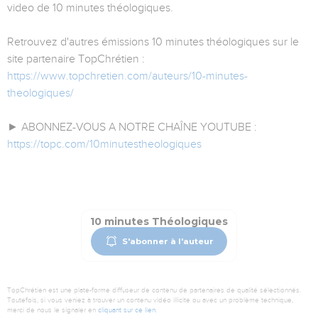
video de 10 minutes théologiques.
Retrouvez d'autres émissions 10 minutes théologiques sur le
site partenaire TopChrétien :
https://www.topchretien.com/auteurs/10-minutes-
theologiques/
► ABONNEZ-VOUS A NOTRE CHAÎNE YOUTUBE :
https://topc.com/10minutestheologiques
10 minutes Théologiques
S'abonner à l'auteur
TopChrétien est une plate-forme diffuseur de contenu de partenaires de qualité sélectionnés.
Toutefois, si vous veniez à trouver un contenu vidéo illicite ou avec un problème technique,
merci de nous le signaler en
cliquant sur ce lien
.