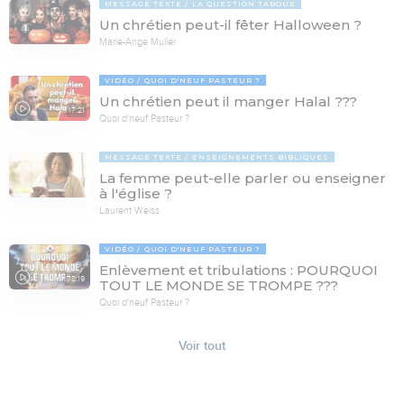
MESSAGE TEXTE
LA QUESTION TABOUE
Un chrétien peut-il fêter Halloween ?
Marie-Ange Muller
VIDÉO
QUOI D'NEUF PASTEUR ?
Un chrétien peut il manger Halal ???
17:21
Quoi d'neuf Pasteur ?
MESSAGE TEXTE
ENSEIGNEMENTS BIBLIQUES
La femme peut-elle parler ou enseigner
à l'église ?
Laurent Weiss
VIDÉO
QUOI D'NEUF PASTEUR ?
Enlèvement et tribulations : POURQUOI
78:19
TOUT LE MONDE SE TROMPE ???
Quoi d'neuf Pasteur ?
Voir tout