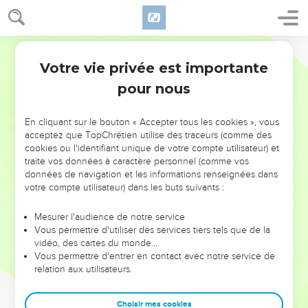
Votre vie privée est importante
pour nous
NE MANQUEZ PAS L’ÉVÉNEMENT
En cliquant sur le bouton « Accepter tous les cookies », vous
DE L’ANNÉE !
acceptez que TopChrétien utilise des traceurs (comme des
cookies ou l'identifiant unique de votre compte utilisateur) et
ET SI LEURS ERREURS POUVAIENT VOUS ÉVITER LES
traite vos données à caractère personnel (comme vos
VOTRES ?
données de navigation et les informations renseignées dans
votre compte utilisateur) dans les buts suivants :
On admire souvent les leaders pour leurs réussites, leur impact,
leur foi ou leur vision. Mais on voit moins les doutes, les erreurs
Mesurer l'audience de notre service
Vous permettre d'utiliser des services tiers tels que de la
et les saisons difficiles qu'ils ont traversés, alors même que ce
vidéo, des cartes du monde…
sont elles qui les ont façonnés.
Vous permettre d'entrer en contact avec notre service de
relation aux utilisateurs.
Dans cette conférence, leaders, entrepreneurs, et responsables
reviennent sur les erreurs marquantes de leur parcours et les
clés pour avancer avec plus de sagesse afin que leurs erreurs
Choisir mes cookies