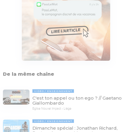
De la même chaîne
VIDÉO
ENSEIGNEMENT
C'est ton appel ou ton ego ? // Gaetano
101:55
Giallombardo
Eglise Nouvel Impact - Liège
VIDÉO
ENSEIGNEMENT
Dimanche spécial : Jonathan Richard,
109:00