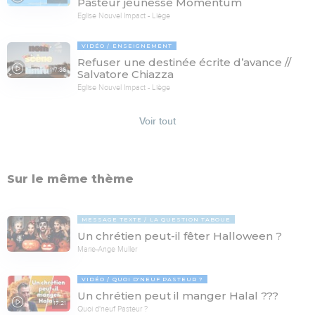
Pasteur jeunesse Momentum
Eglise Nouvel Impact - Liège
VIDÉO
ENSEIGNEMENT
Refuser une destinée écrite d’avance //
117:36
Salvatore Chiazza
Eglise Nouvel Impact - Liège
Voir tout
Sur le même thème
MESSAGE TEXTE
LA QUESTION TABOUE
Un chrétien peut-il fêter Halloween ?
Marie-Ange Muller
VIDÉO
QUOI D'NEUF PASTEUR ?
Un chrétien peut il manger Halal ???
17:21
Quoi d'neuf Pasteur ?