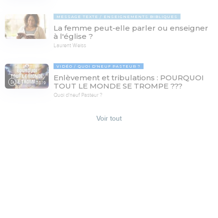
MESSAGE TEXTE
ENSEIGNEMENTS BIBLIQUES
La femme peut-elle parler ou enseigner
à l'église ?
Laurent Weiss
VIDÉO
QUOI D'NEUF PASTEUR ?
Enlèvement et tribulations : POURQUOI
78:19
TOUT LE MONDE SE TROMPE ???
Quoi d'neuf Pasteur ?
Voir tout