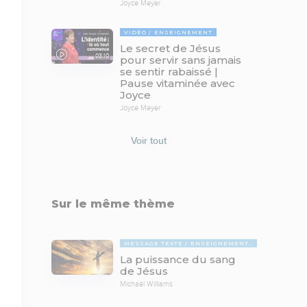
Joyce Meyer
VIDÉO
ENSEIGNEMENT
Le secret de Jésus
03:10
pour servir sans jamais
se sentir rabaissé |
Pause vitaminée avec
Joyce
Joyce Meyer
Voir tout
Sur le même thème
MESSAGE TEXTE
ENSEIGNEMENTS BIBLIQUES
La puissance du sang
de Jésus
Michaël Williams