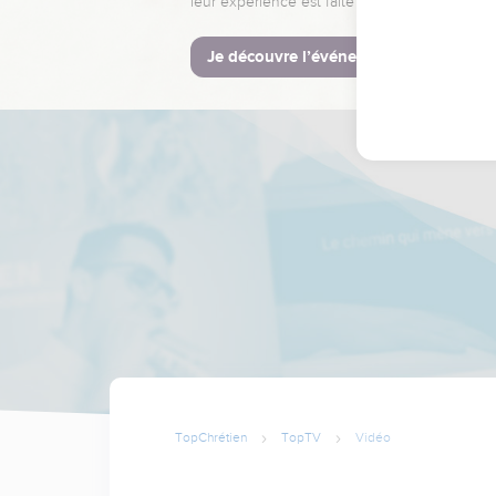
leur expérience est faite pour vous.
Je découvre l’événement
TopChrétien
TopTV
Vidéo