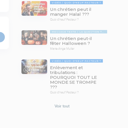
VIDÉO
QUOI D'NEUF PASTEUR ?
Un chrétien peut il
17:21
manger Halal ???
Quoi d'neuf Pasteur ?
MESSAGE TEXTE
LA QUESTION TABOUE
Un chrétien peut-il
fêter Halloween ?
Marie-Ange Muller
VIDÉO
QUOI D'NEUF PASTEUR ?
Enlèvement et
78:19
tribulations :
POURQUOI TOUT LE
MONDE SE TROMPE
???
Quoi d'neuf Pasteur ?
Voir tout