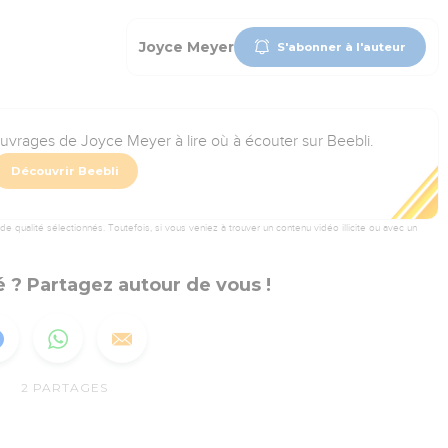
Joyce Meyer
S'abonner à l'auteur
ouvrages de Joyce Meyer à lire où à écouter sur Beebli.
Découvrir Beebli
 qualité sélectionnés. Toutefois, si vous veniez à trouver un contenu vidéo illicite ou avec un
 ? Partagez autour de vous !
2
PARTAGES