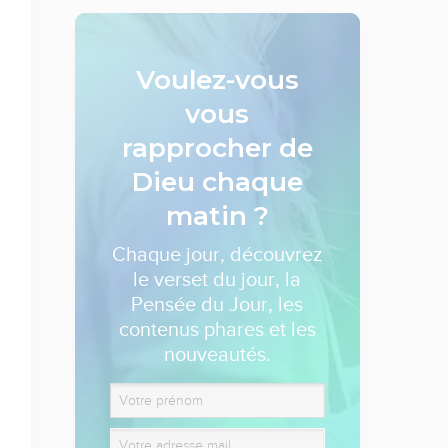
Voulez-vous
vous
rapprocher de
Dieu
chaque
matin ?
Chaque jour, découvrez
le verset du jour, la
Pensée du Jour, les
contenus phares et les
nouveautés.