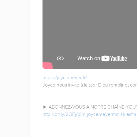
https://joycemeyer.fr/
Joyce nous invite à laisser Dieu remplir et co
► ABONNEZ-VOUS A NOTRE CHAÎNE YOUT
http://bit.ly/2QFjASm-joycemeyerministriesf