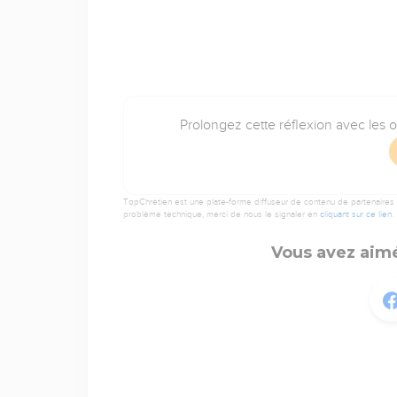
Prolongez cette réflexion avec les 
TopChrétien est une plate-forme diffuseur de contenu de partenaires de
problème technique, merci de nous le signaler en
cliquant sur ce lien
.
Vous avez aimé