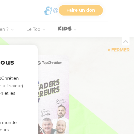
Faire un don
ien ?
Le Top
FERMER
nous
opChrétien
utilisateur)
n et les
:
 du monde…
eurs.