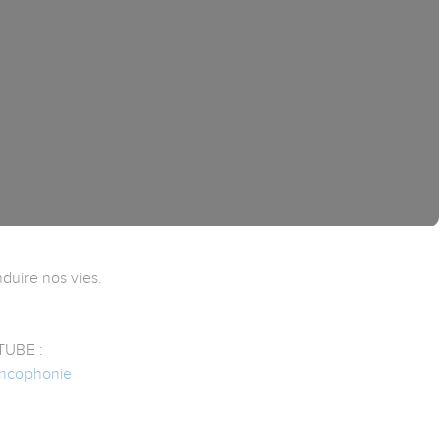
nduire nos vies.
UBE :
rancophonie