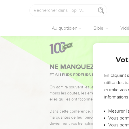
Au quotidien
Bible
Vid
Vot
NE MANQUEZ PAS L’ÉVÉ
ET SI LEURS ERREURS POUVAIENT VOUS 
En cliquant 
utilise des 
On admire souvent les leaders pour leurs réussi
et traite vo
moins les doutes, les erreurs et les saisons di
informations
elles qui les ont façonnés.
Mesurer l'
Dans cette conférence, leaders, entrepreneur
marquantes de leur parcours et les clés pour
Vous perme
deviennent vos tremplins. Que vous guidiez 
Vous perme