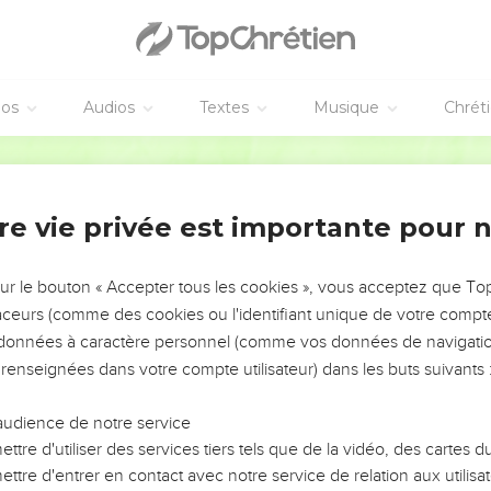
éos
Audios
Textes
Musique
Chrét
re vie privée est importante pour 
NEMENT DE L’ANNÉE !
ÉVITER LES VOTRES ?
sur le bouton « Accepter tous les cookies », vous acceptez que T
traceurs (comme des cookies ou l'identifiant unique de votre compte 
tes, leur impact, leur foi ou leur vision. Mais on voit
s données à caractère personnel (comme vos données de navigatio
fficiles qu'ils ont traversés, alors même que ce sont
 renseignées dans votre compte utilisateur) dans les buts suivants 
audience de notre service
s, et responsables reviennent sur les erreurs
 avancer avec plus de sagesse afin que leurs erreurs
ttre d'utiliser des services tiers tels que de la vidéo, des cartes
un ministère, une équipe, un groupe ou une famille,
ttre d'entrer en contact avec notre service de relation aux utilisat