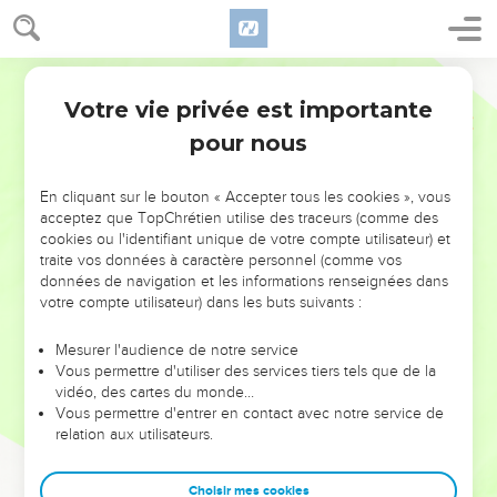
Votre vie privée est importante
pour nous
NE MANQUEZ PAS L’ÉVÉNEMENT
En cliquant sur le bouton « Accepter tous les cookies », vous
DE L’ANNÉE !
acceptez que TopChrétien utilise des traceurs (comme des
cookies ou l'identifiant unique de votre compte utilisateur) et
ET SI LEURS ERREURS POUVAIENT VOUS ÉVITER LES
traite vos données à caractère personnel (comme vos
VOTRES ?
données de navigation et les informations renseignées dans
votre compte utilisateur) dans les buts suivants :
On admire souvent les leaders pour leurs réussites, leur impact,
leur foi ou leur vision. Mais on voit moins les doutes, les erreurs
Mesurer l'audience de notre service
Vous permettre d'utiliser des services tiers tels que de la
et les saisons difficiles qu'ils ont traversés, alors même que ce
vidéo, des cartes du monde…
sont elles qui les ont façonnés.
Vous permettre d'entrer en contact avec notre service de
relation aux utilisateurs.
Dans cette conférence, leaders, entrepreneurs, et responsables
reviennent sur les erreurs marquantes de leur parcours et les
clés pour avancer avec plus de sagesse afin que leurs erreurs
Choisir mes cookies