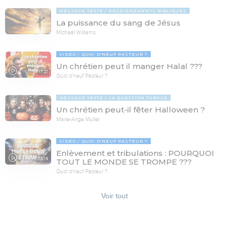
MESSAGE TEXTE
ENSEIGNEMENTS BIBLIQUES
La puissance du sang de Jésus
Michaël Williams
VIDÉO
QUOI D'NEUF PASTEUR ?
Un chrétien peut il manger Halal ???
17:21
Quoi d'neuf Pasteur ?
MESSAGE TEXTE
LA QUESTION TABOUE
Un chrétien peut-il fêter Halloween ?
Marie-Ange Muller
VIDÉO
QUOI D'NEUF PASTEUR ?
Enlèvement et tribulations : POURQUOI
78:19
TOUT LE MONDE SE TROMPE ???
Quoi d'neuf Pasteur ?
Voir tout