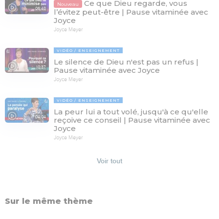
Ce que Dieu regarde, vous
Nouveau
06:48
l’évitez peut-être | Pause vitaminée avec
Joyce
Joyce Meyer
VIDÉO
ENSEIGNEMENT
Le silence de Dieu n'est pas un refus |
10:37
Pause vitaminée avec Joyce
Joyce Meyer
VIDÉO
ENSEIGNEMENT
La peur lui a tout volé, jusqu'à ce qu'elle
04:04
reçoive ce conseil | Pause vitaminée avec
Joyce
Joyce Meyer
Voir tout
Sur le même thème