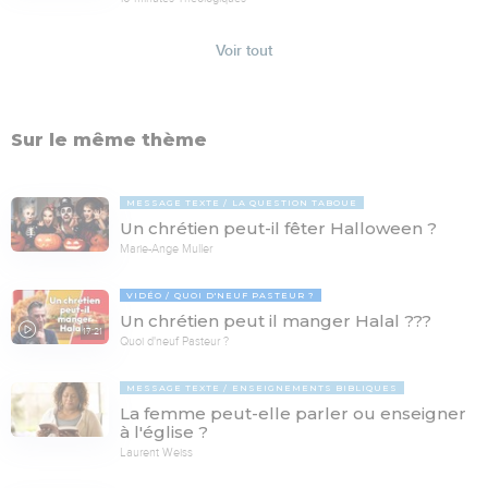
Voir tout
Sur le même thème
MESSAGE TEXTE
LA QUESTION TABOUE
Un chrétien peut-il fêter Halloween ?
Marie-Ange Muller
VIDÉO
QUOI D'NEUF PASTEUR ?
Un chrétien peut il manger Halal ???
17:21
Quoi d'neuf Pasteur ?
MESSAGE TEXTE
ENSEIGNEMENTS BIBLIQUES
La femme peut-elle parler ou enseigner
à l'église ?
Laurent Weiss