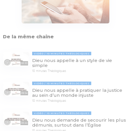
De la même chaîne
VIDÉO
10 MINUTES THÉOLOGIQUES
Dieu nous appelle à un style de vie
08:33
simple
10 minutes Théologiques
VIDÉO
10 MINUTES THÉOLOGIQUES
Dieu nous appelle à pratiquer la justice
09:04
au sein d’un monde injuste
10 minutes Théologiques
VIDÉO
10 MINUTES THÉOLOGIQUES
Dieu nous demande de secourir les plus
08:44
démunis, surtout dans l’Église
10 minutes Théologiques