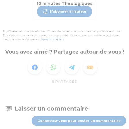
10 minutes Théologiques
S'abonner à l'auteur
TopChrétien est une plate-forme diffuseur de contenu de partenaires de qualité sélectionnés.
Toutefois, si vous veniez à trouver un contenu vidéo illicite ou avec un problème technique,
merci de nous le signaler en
cliquant sur ce lien
.
Vous avez aimé ? Partagez autour de vous !
5
PARTAGES
Laisser un commentaire
Connectez-vous pour poster un commentaire