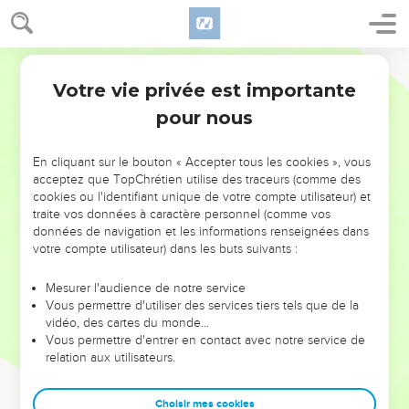
Votre vie privée est importante
pour nous
NE MANQUEZ PAS L’ÉVÉNEMENT
En cliquant sur le bouton « Accepter tous les cookies », vous
DE L’ANNÉE !
acceptez que TopChrétien utilise des traceurs (comme des
cookies ou l'identifiant unique de votre compte utilisateur) et
ET SI LEURS ERREURS POUVAIENT VOUS ÉVITER LES
traite vos données à caractère personnel (comme vos
VOTRES ?
données de navigation et les informations renseignées dans
votre compte utilisateur) dans les buts suivants :
On admire souvent les leaders pour leurs réussites, leur impact,
leur foi ou leur vision. Mais on voit moins les doutes, les erreurs
Mesurer l'audience de notre service
Vous permettre d'utiliser des services tiers tels que de la
et les saisons difficiles qu'ils ont traversés, alors même que ce
vidéo, des cartes du monde…
sont elles qui les ont façonnés.
Vous permettre d'entrer en contact avec notre service de
relation aux utilisateurs.
Dans cette conférence, leaders, entrepreneurs, et responsables
reviennent sur les erreurs marquantes de leur parcours et les
clés pour avancer avec plus de sagesse afin que leurs erreurs
Choisir mes cookies