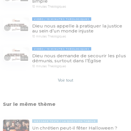
simple
10 minutes Théologiques
VIDÉO
10 MINUTES THÉOLOGIQUES
Dieu nous appelle à pratiquer la justice
09:04
au sein d’un monde injuste
10 minutes Théologiques
VIDÉO
10 MINUTES THÉOLOGIQUES
Dieu nous demande de secourir les plus
08:44
démunis, surtout dans l’Église
10 minutes Théologiques
Voir tout
Sur le même thème
MESSAGE TEXTE
LA QUESTION TABOUE
Un chrétien peut-il fêter Halloween ?