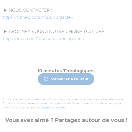
► NOUS CONTACTER :
https://10theo.com/nous-contacter/
► ABONNEZ-VOUS A NOTRE CHAÎNE YOUTUBE :
https://topc.com/10minutestheologiques
10 minutes Théologiques
S'abonner à l'auteur
TopChrétien est une plate-forme diffuseur de contenu de partenaires de qualité sélectionnés.
Toutefois, si vous veniez à trouver un contenu vidéo illicite ou avec un problème technique,
merci de nous le signaler en
cliquant sur ce lien
.
Vous avez aimé ? Partagez autour de vous !