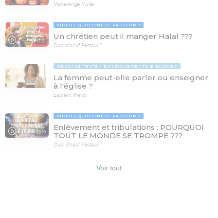
Marie-Ange Muller
VIDÉO
QUOI D'NEUF PASTEUR ?
Un chrétien peut il manger Halal ???
17:21
Quoi d'neuf Pasteur ?
MESSAGE TEXTE
ENSEIGNEMENTS BIBLIQUES
La femme peut-elle parler ou enseigner
à l'église ?
Laurent Weiss
VIDÉO
QUOI D'NEUF PASTEUR ?
Enlèvement et tribulations : POURQUOI
78:19
TOUT LE MONDE SE TROMPE ???
Quoi d'neuf Pasteur ?
Voir tout