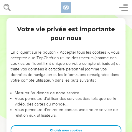
Votre vie privée est importante
pour nous
NE MANQUEZ PAS L’ÉVÉNEMENT
En cliquant sur le bouton « Accepter tous les cookies », vous
DE L’ANNÉE !
acceptez que TopChrétien utilise des traceurs (comme des
cookies ou l'identifiant unique de votre compte utilisateur) et
ET SI LEURS ERREURS POUVAIENT VOUS ÉVITER LES
traite vos données à caractère personnel (comme vos
VOTRES ?
données de navigation et les informations renseignées dans
votre compte utilisateur) dans les buts suivants :
On admire souvent les leaders pour leurs réussites, leur impact,
leur foi ou leur vision. Mais on voit moins les doutes, les erreurs
Mesurer l'audience de notre service
Vous permettre d'utiliser des services tiers tels que de la
et les saisons difficiles qu'ils ont traversés, alors même que ce
vidéo, des cartes du monde…
sont elles qui les ont façonnés.
Vous permettre d'entrer en contact avec notre service de
relation aux utilisateurs.
Dans cette conférence, leaders, entrepreneurs, et responsables
reviennent sur les erreurs marquantes de leur parcours et les
clés pour avancer avec plus de sagesse afin que leurs erreurs
Choisir mes cookies