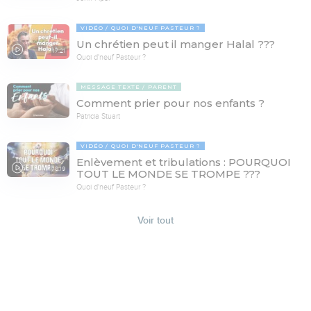
VIDÉO
QUOI D'NEUF PASTEUR ?
Un chrétien peut il manger Halal ???
17:21
Quoi d'neuf Pasteur ?
MESSAGE TEXTE
PARENT
Comment prier pour nos enfants ?
Patricia Stuart
VIDÉO
QUOI D'NEUF PASTEUR ?
Enlèvement et tribulations : POURQUOI
78:19
TOUT LE MONDE SE TROMPE ???
Quoi d'neuf Pasteur ?
Voir tout