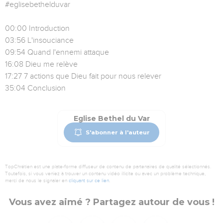
#eglisebethelduvar
00:00 Introduction
03:56 L'insouciance
09:54 Quand l'ennemi attaque
16:08 Dieu me relève
17:27 7 actions que Dieu fait pour nous relever
35:04 Conclusion
Eglise Bethel du Var
S'abonner à l'auteur
TopChrétien est une plate-forme diffuseur de contenu de partenaires de qualité sélectionnés.
Toutefois, si vous veniez à trouver un contenu vidéo illicite ou avec un problème technique,
merci de nous le signaler en
cliquant sur ce lien
.
Vous avez aimé ? Partagez autour de vous !