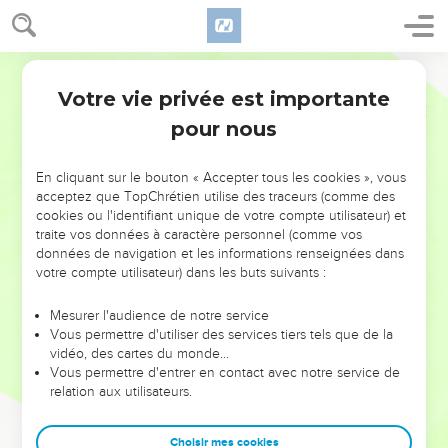
Votre vie privée est importante
pour nous
NE MANQUEZ PAS L’ÉVÉNEMENT
En cliquant sur le bouton « Accepter tous les cookies », vous
DE L’ANNÉE !
acceptez que TopChrétien utilise des traceurs (comme des
cookies ou l'identifiant unique de votre compte utilisateur) et
ET SI LEURS ERREURS POUVAIENT VOUS ÉVITER LES
traite vos données à caractère personnel (comme vos
VOTRES ?
données de navigation et les informations renseignées dans
votre compte utilisateur) dans les buts suivants :
On admire souvent les leaders pour leurs réussites, leur impact,
leur foi ou leur vision. Mais on voit moins les doutes, les erreurs
Mesurer l'audience de notre service
Vous permettre d'utiliser des services tiers tels que de la
et les saisons difficiles qu'ils ont traversés, alors même que ce
vidéo, des cartes du monde…
sont elles qui les ont façonnés.
Vous permettre d'entrer en contact avec notre service de
relation aux utilisateurs.
Dans cette conférence, leaders, entrepreneurs, et responsables
reviennent sur les erreurs marquantes de leur parcours et les
clés pour avancer avec plus de sagesse afin que leurs erreurs
Choisir mes cookies