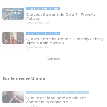
VIDÉO
ENSEIGNEMENT
Qui veut être ami de Dieu ? - Francky
32:27
Febvay
Eglise Bethel du Var
VIDÉO
ENSEIGNEMENT
Qui veut être heureux ? - Francky Febvay
00:11
#jesus #bible #dieu
Eglise Bethel du Var
Voir tout
Sur le même thème
MESSAGE TEXTE
ENSEIGNEMENTS BIBLIQUES
Quelle est la volonté de Dieu et
comment la connaître ?
John Piper