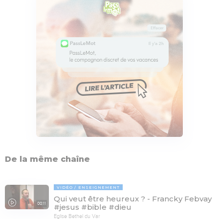
De la même chaîne
VIDÉO
ENSEIGNEMENT
Qui veut être heureux ? - Francky Febvay
00:11
#jesus #bible #dieu
Eglise Bethel du Var