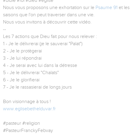
#bible #foi #dieu #eglise
Nous vous proposons une exhortation sur le
Psaume 91
et les
saisons que l'on peut traverser dans une vie.
Nous vous invitons à découvrir cette vidéo.
--
Les 7 actions que Dieu fait pour nous relever :
1 - Je le délivrerai (je le sauverai "Palat")
2 - Je le protègerai
3 - Je lui répondrai
4 - Je serai avec lui dans la détresse
5 - Je le délivrerai "Chalats"
6 - Je le glorifierai
7 - Je le rassasierai de longs jours
Bon visionnage à tous !
www.eglisebethelduvar.fr
#pasteur #religion
#PasteurFranckyFebvay