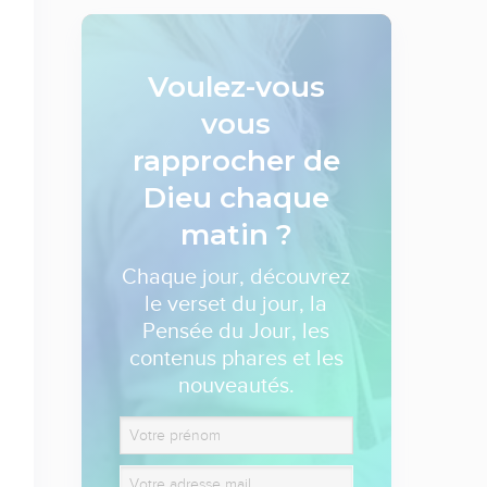
Voulez-vous
vous
rapprocher de
Dieu
chaque
matin ?
Chaque jour, découvrez
le verset du jour, la
Pensée du Jour, les
contenus phares et les
nouveautés.