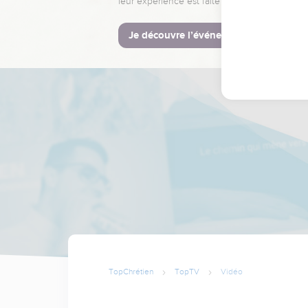
leur expérience est faite pour vous.
Je découvre l’événement
TopChrétien
TopTV
Vidéo