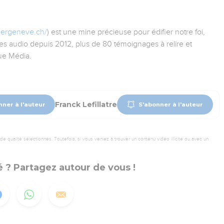
eergeneve.ch/
) est une mine précieuse pour édifier notre foi,
s audio depuis 2012, plus de 80 témoignages à relire et
ue Média.
Franck Lefillatre
nner à l'auteur
S'abonner à l'auteur
 qualité sélectionnés. Toutefois, si vous veniez à trouver un contenu vidéo illicite ou avec un
 ? Partagez autour de vous !