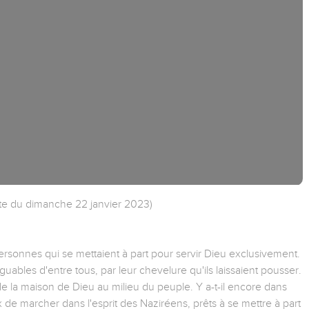
ulte du dimanche 22 janvier 2023)
personnes qui se mettaient à part pour servir Dieu exclusivement.
nguables d'entre tous, par leur chevelure qu'ils laissaient pousser.
 de la maison de Dieu au milieu du peuple. Y a-t-il encore dans
e marcher dans l'esprit des Naziréens, prêts à se mettre à part