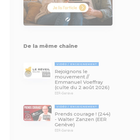
De la même chaîne
VIDÉO
ENSEIGNEMENT
Rejoignons le
73:29
mouvement //
Emmanuel Voeffray
(culte du 2 août 2026)
EER-Genève
VIDÉO
ENSEIGNEMENT
Prends courage ! (244)
10:35
- Walter Zanzen (EER
Genève)
EER-Genève