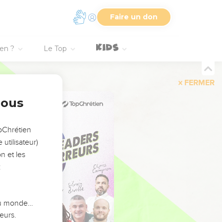
Faire un don
ien ?
Le Top
FERMER
nous
opChrétien
utilisateur)
n et les
:
 du monde…
eurs.