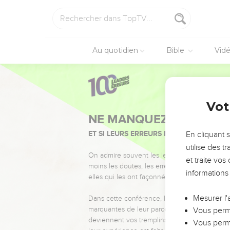
Au quotidien
Bible
Vid
Vot
NE MANQUEZ PAS L’ÉVÉ
ET SI LEURS ERREURS POUVAIENT VOUS 
En cliquant 
utilise des 
On admire souvent les leaders pour leurs réussi
et traite vo
moins les doutes, les erreurs et les saisons di
informations
elles qui les ont façonnés.
Mesurer l'
Dans cette conférence, leaders, entrepreneur
marquantes de leur parcours et les clés pour
Vous perme
deviennent vos tremplins. Que vous guidiez 
Vous perme