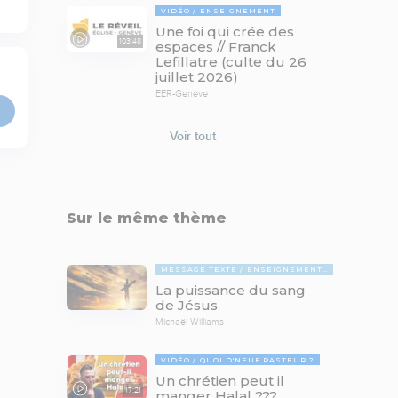
VIDÉO
ENSEIGNEMENT
Une foi qui crée des
103:48
espaces // Franck
Lefillatre (culte du 26
juillet 2026)
EER-Genève
Voir tout
Sur le même thème
MESSAGE TEXTE
ENSEIGNEMENTS BIBLIQUES
La puissance du sang
de Jésus
Michaël Williams
VIDÉO
QUOI D'NEUF PASTEUR ?
Un chrétien peut il
17:21
manger Halal ???