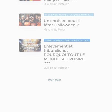
Quoi d'neuf Pasteur ?
MESSAGE TEXTE
LA QUESTION TABOUE
Un chrétien peut-il
fêter Halloween ?
Marie-Ange Muller
VIDÉO
QUOI D'NEUF PASTEUR ?
Enlèvement et
78:19
tribulations :
POURQUOI TOUT LE
MONDE SE TROMPE
???
Quoi d'neuf Pasteur ?
Voir tout