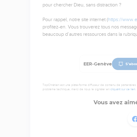
pour chercher Dieu, sans distraction ?
Pour rappel, notre site internet (
https://www.
profitez-en. Vous trouverez tous nos message
beaucoup d’autres ressources dans la rubriq
EER-Genève
S'abo
TopChrétien est une plate-forme diffuseur de contenu de partenaires de
problème technique, merci de nous le signaler en
cliquant sur ce lien
.
Vous avez aimé