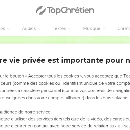
éos
Audios
Textes
Musique
Chrét
re vie privée est importante pour 
NEMENT DE L’ANNÉE !
ÉVITER LES VOTRES ?
sur le bouton « Accepter tous les cookies », vous acceptez que T
traceurs (comme des cookies ou l'identifiant unique de votre compte 
tes, leur impact, leur foi ou leur vision. Mais on voit
s données à caractère personnel (comme vos données de navigatio
fficiles qu'ils ont traversés, alors même que ce sont
 renseignées dans votre compte utilisateur) dans les buts suivants 
audience de notre service
s, et responsables reviennent sur les erreurs
 avancer avec plus de sagesse afin que leurs erreurs
ttre d'utiliser des services tiers tels que de la vidéo, des cartes
un ministère, une équipe, un groupe ou une famille,
ttre d'entrer en contact avec notre service de relation aux utilisat