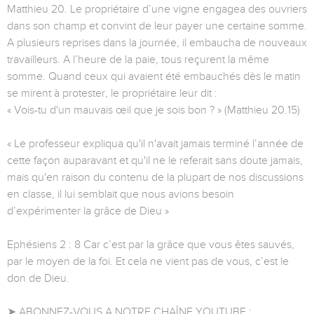
Matthieu 20. Le propriétaire d’une vigne engagea des ouvriers
dans son champ et convint de leur payer une certaine somme.
A plusieurs reprises dans la journée, il embaucha de nouveaux
travailleurs. A l’heure de la paie, tous reçurent la même
somme. Quand ceux qui avaient été embauchés dès le matin
se mirent à protester, le propriétaire leur dit :
« Vois-tu d'un mauvais œil que je sois bon ? » (Matthieu 20.15)
« Le professeur expliqua qu'il n'avait jamais terminé l’année de
cette façon auparavant et qu'il ne le referait sans doute jamais,
mais qu'en raison du contenu de la plupart de nos discussions
en classe, il lui semblait que nous avions besoin
d’expérimenter la grâce de Dieu »
Ephésiens 2 : 8 Car c’est par la grâce que vous êtes sauvés,
par le moyen de la foi. Et cela ne vient pas de vous, c’est le
don de Dieu.
➤ ABONNEZ-VOUS A NOTRE CHAÎNE YOUTUBE :