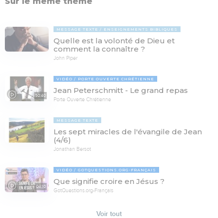
Sur le même thème
MESSAGE TEXTE
ENSEIGNEMENTS BIBLIQUES
Quelle est la volonté de Dieu et
comment la connaître ?
John Piper
VIDÉO
PORTE OUVERTE CHRÉTIENNE
Jean Peterschmitt - Le grand repas
50:40
Porte Ouverte Chrétienne
MESSAGE TEXTE
Les sept miracles de l'évangile de Jean
(4/6)
Jonathan Bersot
VIDÉO
GOTQUESTIONS.ORG-FRANÇAIS
Que signifie croire en Jésus ?
04:10
GotQuestions.org-Français
Voir tout