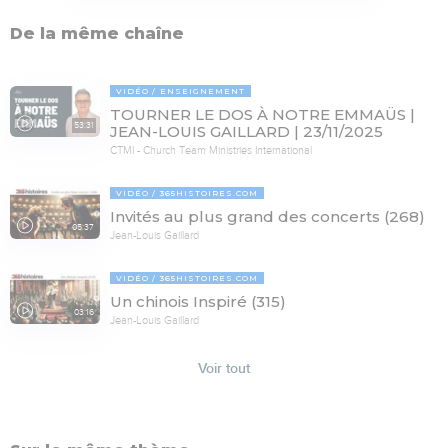
De la même chaîne
VIDÉO
ENSEIGNEMENT
TOURNER LE DOS À NOTRE EMMAÜS |
53:31
JEAN-LOUIS GAILLARD | 23/11/2025
CTMI - Church Team Ministries International
VIDÉO
365HISTOIRES.COM
Invités au plus grand des concerts (268)
05:37
Jean-Louis Gaillard
VIDÉO
365HISTOIRES.COM
Un chinois Inspiré (315)
03:16
Jean-Louis Gaillard
Voir tout