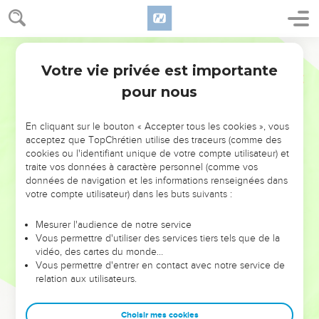
Votre vie privée est importante
pour nous
NE MANQUEZ PAS L’ÉVÉNEMENT
En cliquant sur le bouton « Accepter tous les cookies », vous
DE L’ANNÉE !
acceptez que TopChrétien utilise des traceurs (comme des
cookies ou l'identifiant unique de votre compte utilisateur) et
ET SI LEURS ERREURS POUVAIENT VOUS ÉVITER LES
traite vos données à caractère personnel (comme vos
VOTRES ?
données de navigation et les informations renseignées dans
votre compte utilisateur) dans les buts suivants :
On admire souvent les leaders pour leurs réussites, leur impact,
leur foi ou leur vision. Mais on voit moins les doutes, les erreurs
Mesurer l'audience de notre service
Vous permettre d'utiliser des services tiers tels que de la
et les saisons difficiles qu'ils ont traversés, alors même que ce
vidéo, des cartes du monde…
sont elles qui les ont façonnés.
Vous permettre d'entrer en contact avec notre service de
relation aux utilisateurs.
Dans cette conférence, leaders, entrepreneurs, et responsables
reviennent sur les erreurs marquantes de leur parcours et les
clés pour avancer avec plus de sagesse afin que leurs erreurs
Choisir mes cookies