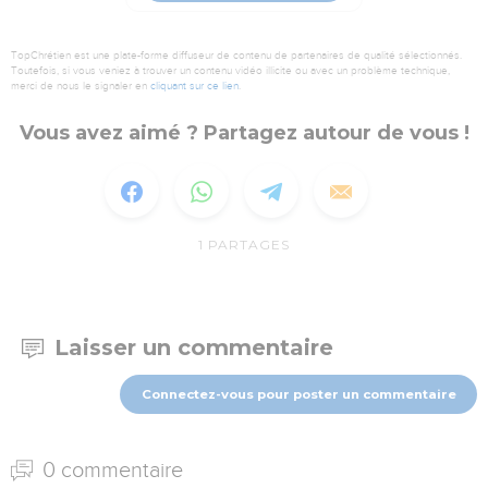
TopChrétien est une plate-forme diffuseur de contenu de partenaires de qualité sélectionnés.
Toutefois, si vous veniez à trouver un contenu vidéo illicite ou avec un problème technique,
merci de nous le signaler en
cliquant sur ce lien
.
Vous avez aimé ? Partagez autour de vous !
1
PARTAGES
Laisser un commentaire
Connectez-vous pour poster un commentaire
0 commentaire