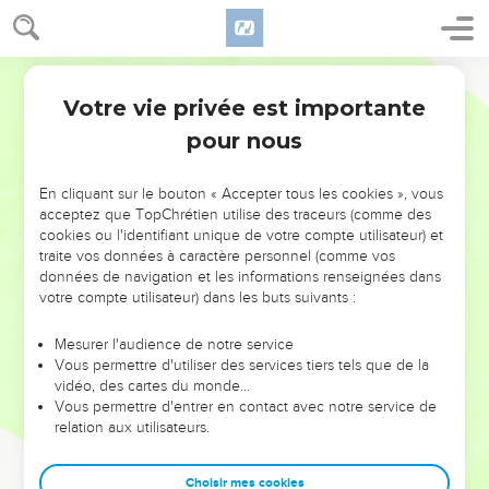
Votre vie privée est importante
pour nous
NE MANQUEZ PAS L’ÉVÉNEMENT
En cliquant sur le bouton « Accepter tous les cookies », vous
DE L’ANNÉE !
acceptez que TopChrétien utilise des traceurs (comme des
cookies ou l'identifiant unique de votre compte utilisateur) et
ET SI LEURS ERREURS POUVAIENT VOUS ÉVITER LES
traite vos données à caractère personnel (comme vos
VOTRES ?
données de navigation et les informations renseignées dans
votre compte utilisateur) dans les buts suivants :
On admire souvent les leaders pour leurs réussites, leur impact,
leur foi ou leur vision. Mais on voit moins les doutes, les erreurs
Mesurer l'audience de notre service
Vous permettre d'utiliser des services tiers tels que de la
et les saisons difficiles qu'ils ont traversés, alors même que ce
vidéo, des cartes du monde…
sont elles qui les ont façonnés.
Vous permettre d'entrer en contact avec notre service de
relation aux utilisateurs.
Dans cette conférence, leaders, entrepreneurs, et responsables
reviennent sur les erreurs marquantes de leur parcours et les
clés pour avancer avec plus de sagesse afin que leurs erreurs
Choisir mes cookies