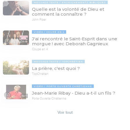
MESSAGE TEXTE
ENSEIGNEMENTS BIBLIQUES
Quelle est la volonté de Dieu et
comment la connaître ?
John Piper
VIDÉO
COUPÉ EN 4
J'ai rencontré le Saint-Esprit dans une
29:46
morgue ! avec Deborah Gagnieux
Coupé en 4
MESSAGE TEXTE
TOPCHRÉTIEN
La prière, c'est quoi ?
TopChrétien
VIDÉO
PORTE OUVERTE CHRÉTIENNE
Jean-Marie Ribay - Dieu a-t-il un fils ?
53:17
Porte Ouverte Chrétienne
Voir tout