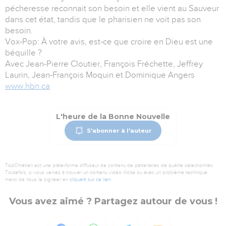
pécheresse reconnait son besoin et elle vient au Sauveur
dans cet état, tandis que le pharisien ne voit pas son
besoin.
Vox-Pop: À votre avis, est-ce que croire en Dieu est une
béquille ?
Avec Jean-Pierre Cloutier, François Fréchette, Jeffrey
Laurin, Jean-François Moquin et Dominique Angers
www.hbn.ca
L'heure de la Bonne Nouvelle
S'abonner à l'auteur
TopChrétien est une plate-forme diffuseur de contenu de partenaires de qualité sélectionnés.
Toutefois, si vous veniez à trouver un contenu vidéo illicite ou avec un problème technique,
merci de nous le signaler en
cliquant sur ce lien
.
Vous avez aimé ? Partagez autour de vous !