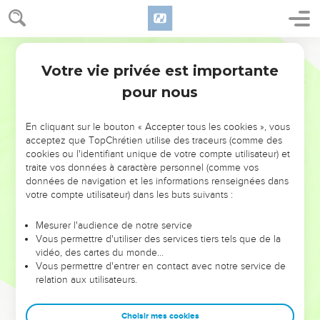
Votre vie privée est importante
pour nous
NE MANQUEZ PAS L’ÉVÉNEMENT
En cliquant sur le bouton « Accepter tous les cookies », vous
DE L’ANNÉE !
acceptez que TopChrétien utilise des traceurs (comme des
cookies ou l'identifiant unique de votre compte utilisateur) et
ET SI LEURS ERREURS POUVAIENT VOUS ÉVITER LES
traite vos données à caractère personnel (comme vos
VOTRES ?
données de navigation et les informations renseignées dans
votre compte utilisateur) dans les buts suivants :
On admire souvent les leaders pour leurs réussites, leur impact,
leur foi ou leur vision. Mais on voit moins les doutes, les erreurs
Mesurer l'audience de notre service
Vous permettre d'utiliser des services tiers tels que de la
et les saisons difficiles qu'ils ont traversés, alors même que ce
vidéo, des cartes du monde…
sont elles qui les ont façonnés.
Vous permettre d'entrer en contact avec notre service de
relation aux utilisateurs.
Dans cette conférence, leaders, entrepreneurs, et responsables
reviennent sur les erreurs marquantes de leur parcours et les
clés pour avancer avec plus de sagesse afin que leurs erreurs
Choisir mes cookies