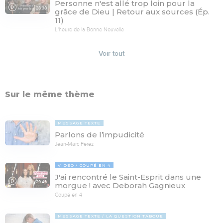
Personne n'est allé trop loin pour la
28:30
grâce de Dieu | Retour aux sources (Ép.
11)
L'heure de la Bonne Nouvelle
Voir tout
Sur le même thème
MESSAGE TEXTE
Parlons de l’impudicité
Jean-Marc Ferez
VIDÉO
COUPÉ EN 4
J'ai rencontré le Saint-Esprit dans une
29:46
morgue ! avec Deborah Gagnieux
Coupé en 4
MESSAGE TEXTE
LA QUESTION TABOUE