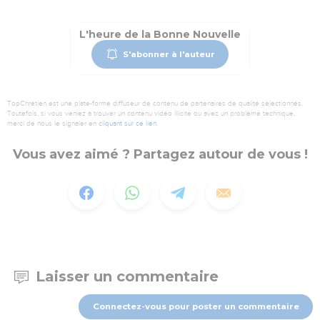
L'heure de la Bonne Nouvelle
S'abonner à l'auteur
TopChrétien est une plate-forme diffuseur de contenu de partenaires de qualité sélectionnés.
Toutefois, si vous veniez à trouver un contenu vidéo illicite ou avec un problème technique,
merci de nous le signaler en
cliquant sur ce lien
.
Vous avez aimé ? Partagez autour de vous !
Laisser un commentaire
Connectez-vous pour poster un commentaire