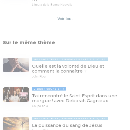
L'heure de la Bonne Nouvelle
Voir tout
Sur le même thème
MESSAGE TEXTE
ENSEIGNEMENTS BIBLIQUES
Quelle est la volonté de Dieu et
comment la connaître ?
John Piper
VIDÉO
COUPÉ EN 4
J'ai rencontré le Saint-Esprit dans une
29:46
morgue ! avec Deborah Gagnieux
Coupé en 4
MESSAGE TEXTE
ENSEIGNEMENTS BIBLIQUES
La puissance du sang de Jésus