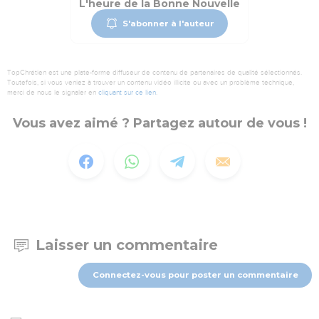
L'heure de la Bonne Nouvelle
S'abonner à l'auteur
TopChrétien est une plate-forme diffuseur de contenu de partenaires de qualité sélectionnés.
Toutefois, si vous veniez à trouver un contenu vidéo illicite ou avec un problème technique,
merci de nous le signaler en
cliquant sur ce lien
.
Vous avez aimé ? Partagez autour de vous !
Laisser un commentaire
Connectez-vous pour poster un commentaire