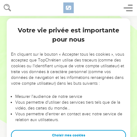
Votre vie privée est importante
pour nous
NE MANQUEZ PAS L’ÉVÉNEMENT
En cliquant sur le bouton « Accepter tous les cookies », vous
DE L’ANNÉE !
acceptez que TopChrétien utilise des traceurs (comme des
cookies ou l'identifiant unique de votre compte utilisateur) et
ET SI LEURS ERREURS POUVAIENT VOUS ÉVITER LES
traite vos données à caractère personnel (comme vos
VOTRES ?
données de navigation et les informations renseignées dans
votre compte utilisateur) dans les buts suivants :
On admire souvent les leaders pour leurs réussites, leur impact,
leur foi ou leur vision. Mais on voit moins les doutes, les erreurs
Mesurer l'audience de notre service
Vous permettre d'utiliser des services tiers tels que de la
et les saisons difficiles qu'ils ont traversés, alors même que ce
vidéo, des cartes du monde…
sont elles qui les ont façonnés.
Vous permettre d'entrer en contact avec notre service de
relation aux utilisateurs.
Dans cette conférence, leaders, entrepreneurs, et responsables
reviennent sur les erreurs marquantes de leur parcours et les
clés pour avancer avec plus de sagesse afin que leurs erreurs
Choisir mes cookies