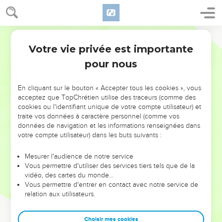
Votre vie privée est importante
pour nous
NE MANQUEZ PAS L’ÉVÉNEMENT
En cliquant sur le bouton « Accepter tous les cookies », vous
DE L’ANNÉE !
acceptez que TopChrétien utilise des traceurs (comme des
cookies ou l'identifiant unique de votre compte utilisateur) et
ET SI LEURS ERREURS POUVAIENT VOUS ÉVITER LES
traite vos données à caractère personnel (comme vos
VOTRES ?
données de navigation et les informations renseignées dans
votre compte utilisateur) dans les buts suivants :
On admire souvent les leaders pour leurs réussites, leur impact,
leur foi ou leur vision. Mais on voit moins les doutes, les erreurs
Mesurer l'audience de notre service
Vous permettre d'utiliser des services tiers tels que de la
et les saisons difficiles qu'ils ont traversés, alors même que ce
vidéo, des cartes du monde…
sont elles qui les ont façonnés.
Vous permettre d'entrer en contact avec notre service de
relation aux utilisateurs.
Dans cette conférence, leaders, entrepreneurs, et responsables
reviennent sur les erreurs marquantes de leur parcours et les
clés pour avancer avec plus de sagesse afin que leurs erreurs
Choisir mes cookies