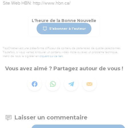
Site Web HBN: http://www.hbn.ca/
L'heure de la Bonne Nouvelle
S'abonner à l'auteur
TopChrétien est une plate-forme diffuseur de contenu de partenaires de qualité sélectionnés.
Toutefois, si vous veniez à trouver un contenu vidéo illicite ou avec un problème technique,
merci de nous le signaler en
cliquant sur ce lien
.
Vous avez aimé ? Partagez autour de vous !
Laisser un commentaire