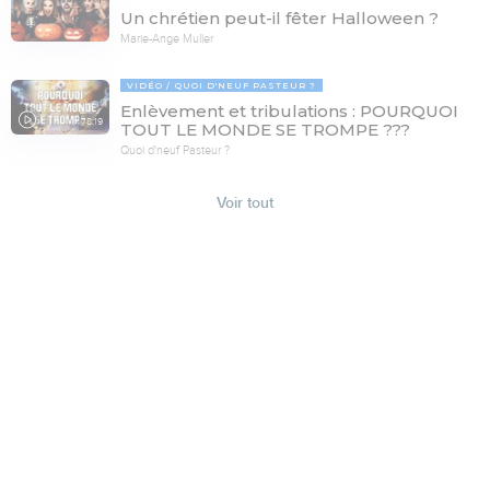
Un chrétien peut-il fêter Halloween ?
Marie-Ange Muller
VIDÉO
QUOI D'NEUF PASTEUR ?
Enlèvement et tribulations : POURQUOI
78:19
TOUT LE MONDE SE TROMPE ???
Quoi d'neuf Pasteur ?
Voir tout