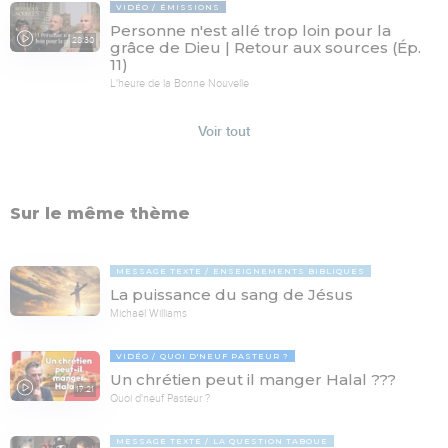
VIDÉO
ÉMISSIONS
Personne n'est allé trop loin pour la
28:30
grâce de Dieu | Retour aux sources (Ép.
11)
L'heure de la Bonne Nouvelle
Voir tout
Sur le même thème
MESSAGE TEXTE
ENSEIGNEMENTS BIBLIQUES
La puissance du sang de Jésus
Michaël Williams
VIDÉO
QUOI D'NEUF PASTEUR ?
Un chrétien peut il manger Halal ???
17:21
Quoi d'neuf Pasteur ?
MESSAGE TEXTE
LA QUESTION TABOUE