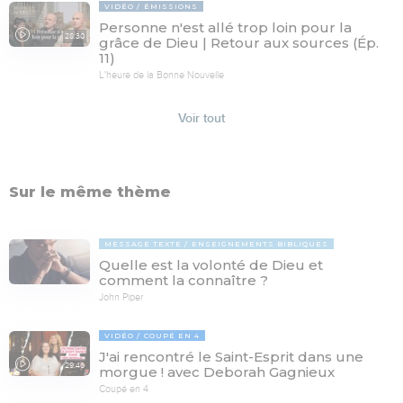
VIDÉO
ÉMISSIONS
Personne n'est allé trop loin pour la
28:30
grâce de Dieu | Retour aux sources (Ép.
11)
L'heure de la Bonne Nouvelle
Voir tout
Sur le même thème
MESSAGE TEXTE
ENSEIGNEMENTS BIBLIQUES
Quelle est la volonté de Dieu et
comment la connaître ?
John Piper
VIDÉO
COUPÉ EN 4
J'ai rencontré le Saint-Esprit dans une
29:46
morgue ! avec Deborah Gagnieux
Coupé en 4