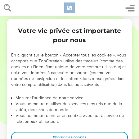
Votre vie privée est importante
pour nous
NE MANQUEZ PAS L’ÉVÉNEMENT
En cliquant sur le bouton « Accepter tous les cookies », vous
DE L’ANNÉE !
acceptez que TopChrétien utilise des traceurs (comme des
cookies ou l'identifiant unique de votre compte utilisateur) et
ET SI LEURS ERREURS POUVAIENT VOUS ÉVITER LES
traite vos données à caractère personnel (comme vos
VOTRES ?
données de navigation et les informations renseignées dans
votre compte utilisateur) dans les buts suivants :
On admire souvent les leaders pour leurs réussites, leur impact,
leur foi ou leur vision. Mais on voit moins les doutes, les erreurs
Mesurer l'audience de notre service
Vous permettre d'utiliser des services tiers tels que de la
et les saisons difficiles qu'ils ont traversés, alors même que ce
vidéo, des cartes du monde…
sont elles qui les ont façonnés.
Vous permettre d'entrer en contact avec notre service de
relation aux utilisateurs.
Dans cette conférence, leaders, entrepreneurs, et responsables
reviennent sur les erreurs marquantes de leur parcours et les
clés pour avancer avec plus de sagesse afin que leurs erreurs
Choisir mes cookies