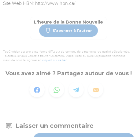
Site Web HBN: http://www.hbn.ca/
L'heure de la Bonne Nouvelle
S'abonner à l'auteur
TopChrétien est une plate-forme diffuseur de contenu de partenaires de qualité sélectionnés.
Toutefois, si vous veniez à trouver un contenu vidéo illicite ou avec un problème technique,
merci de nous le signaler en
cliquant sur ce lien
.
Vous avez aimé ? Partagez autour de vous !
Laisser un commentaire