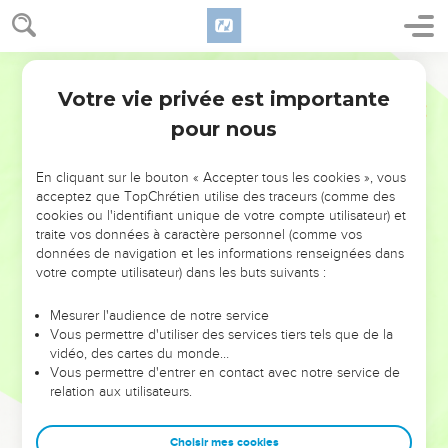
Votre vie privée est importante
pour nous
NE MANQUEZ PAS L’ÉVÉNEMENT
En cliquant sur le bouton « Accepter tous les cookies », vous
DE L’ANNÉE !
acceptez que TopChrétien utilise des traceurs (comme des
cookies ou l'identifiant unique de votre compte utilisateur) et
ET SI LEURS ERREURS POUVAIENT VOUS ÉVITER LES
traite vos données à caractère personnel (comme vos
VOTRES ?
données de navigation et les informations renseignées dans
votre compte utilisateur) dans les buts suivants :
On admire souvent les leaders pour leurs réussites, leur impact,
leur foi ou leur vision. Mais on voit moins les doutes, les erreurs
Mesurer l'audience de notre service
Vous permettre d'utiliser des services tiers tels que de la
et les saisons difficiles qu'ils ont traversés, alors même que ce
vidéo, des cartes du monde…
sont elles qui les ont façonnés.
Vous permettre d'entrer en contact avec notre service de
relation aux utilisateurs.
Dans cette conférence, leaders, entrepreneurs, et responsables
reviennent sur les erreurs marquantes de leur parcours et les
clés pour avancer avec plus de sagesse afin que leurs erreurs
Choisir mes cookies