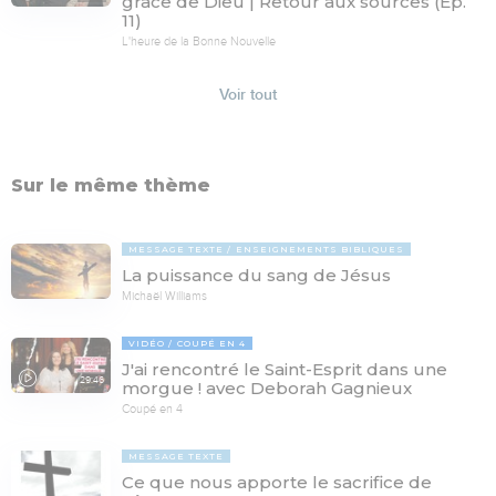
grâce de Dieu | Retour aux sources (Ép.
11)
L'heure de la Bonne Nouvelle
Voir tout
Sur le même thème
MESSAGE TEXTE
ENSEIGNEMENTS BIBLIQUES
La puissance du sang de Jésus
Michaël Williams
VIDÉO
COUPÉ EN 4
J'ai rencontré le Saint-Esprit dans une
29:46
morgue ! avec Deborah Gagnieux
Coupé en 4
MESSAGE TEXTE
Ce que nous apporte le sacrifice de