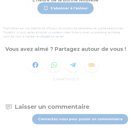
L'heure de la Bonne Nouvelle
S'abonner à l'auteur
TopChrétien est une plate-forme diffuseur de contenu de partenaires de qualité sélectionnés.
Toutefois, si vous veniez à trouver un contenu vidéo illicite ou avec un problème technique,
merci de nous le signaler en
cliquant sur ce lien
.
Vous avez aimé ? Partagez autour de vous !
2
PARTAGES
Laisser un commentaire
Connectez-vous pour poster un commentaire