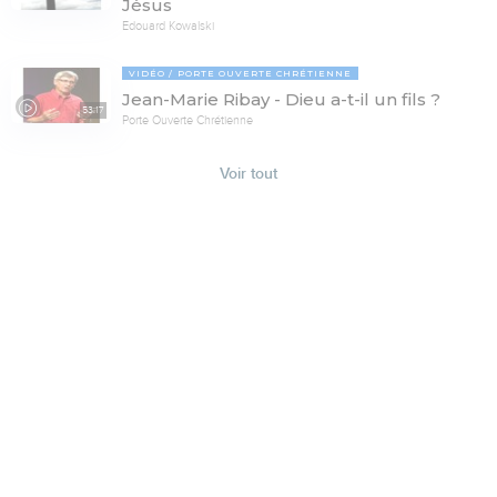
Jésus
Edouard Kowalski
VIDÉO
PORTE OUVERTE CHRÉTIENNE
Jean-Marie Ribay - Dieu a-t-il un fils ?
53:17
Porte Ouverte Chrétienne
Voir tout