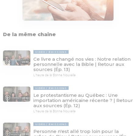
De la même chaîne
VIDÉO
ÉMISSIONS
Ce livre a changé nos vies : Notre relation
28:30
personnelle avec la Bible | Retour aux
sources (Ép. 13)
L'heure de la Bonne Nouvelle
VIDÉO
ÉMISSIONS
Le protestantisme au Québec : Une
28:30
importation américaine récente ? | Retour
aux sources (Ép. 12)
L'heure de la Bonne Nouvelle
VIDÉO
ÉMISSIONS
Personne n'est allé trop loin pour la
28:30