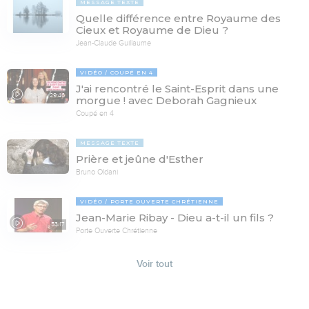
MESSAGE TEXTE
Quelle différence entre Royaume des
Cieux et Royaume de Dieu ?
Jean-Claude Guillaume
VIDÉO
COUPÉ EN 4
J'ai rencontré le Saint-Esprit dans une
29:46
morgue ! avec Deborah Gagnieux
Coupé en 4
MESSAGE TEXTE
Prière et jeûne d'Esther
Bruno Oldani
VIDÉO
PORTE OUVERTE CHRÉTIENNE
Jean-Marie Ribay - Dieu a-t-il un fils ?
53:17
Porte Ouverte Chrétienne
Voir tout