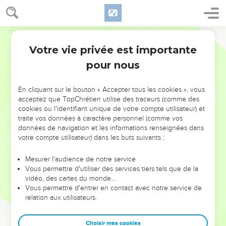
Votre vie privée est importante
pour nous
NE MANQUEZ PAS L’ÉVÉNEMENT
En cliquant sur le bouton « Accepter tous les cookies », vous
DE L’ANNÉE !
acceptez que TopChrétien utilise des traceurs (comme des
cookies ou l'identifiant unique de votre compte utilisateur) et
ET SI LEURS ERREURS POUVAIENT VOUS ÉVITER LES
traite vos données à caractère personnel (comme vos
VOTRES ?
données de navigation et les informations renseignées dans
votre compte utilisateur) dans les buts suivants :
On admire souvent les leaders pour leurs réussites, leur impact,
leur foi ou leur vision. Mais on voit moins les doutes, les erreurs
Mesurer l'audience de notre service
Vous permettre d'utiliser des services tiers tels que de la
et les saisons difficiles qu'ils ont traversés, alors même que ce
vidéo, des cartes du monde…
sont elles qui les ont façonnés.
Vous permettre d'entrer en contact avec notre service de
relation aux utilisateurs.
Dans cette conférence, leaders, entrepreneurs, et responsables
reviennent sur les erreurs marquantes de leur parcours et les
clés pour avancer avec plus de sagesse afin que leurs erreurs
Choisir mes cookies