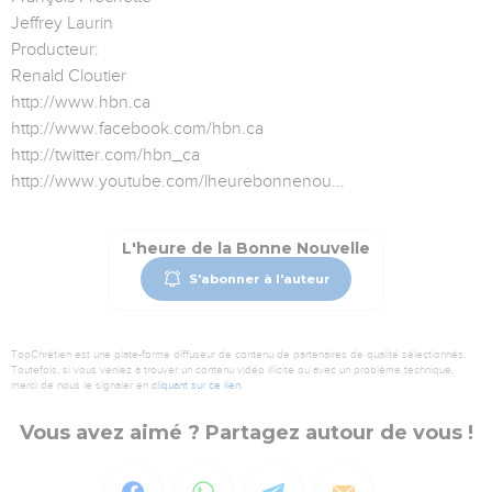
Jeffrey Laurin
Producteur:
Renald Cloutier
http://www.hbn.ca
http://www.facebook.com/hbn.ca
http://twitter.com/hbn_ca
http://www.youtube.com/lheurebonnenou...
L'heure de la Bonne Nouvelle
S'abonner à l'auteur
TopChrétien est une plate-forme diffuseur de contenu de partenaires de qualité sélectionnés.
Toutefois, si vous veniez à trouver un contenu vidéo illicite ou avec un problème technique,
merci de nous le signaler en
cliquant sur ce lien
.
Vous avez aimé ? Partagez autour de vous !