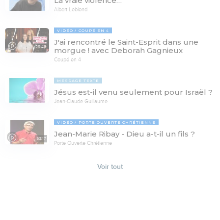
La vraie violence…
Albert Leblond
VIDÉO
COUPÉ EN 4
J'ai rencontré le Saint-Esprit dans une
29:46
morgue ! avec Deborah Gagnieux
Coupé en 4
MESSAGE TEXTE
Jésus est-il venu seulement pour Israël ?
Jean-Claude Guillaume
VIDÉO
PORTE OUVERTE CHRÉTIENNE
Jean-Marie Ribay - Dieu a-t-il un fils ?
53:17
Porte Ouverte Chrétienne
Voir tout