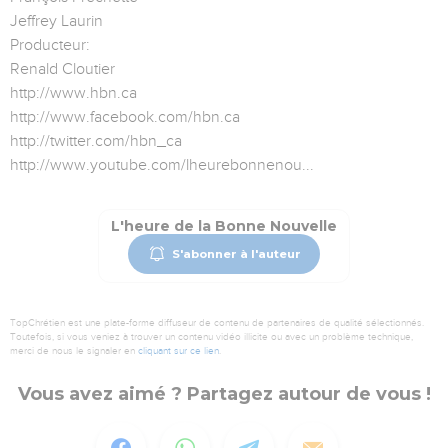
Jeffrey Laurin
Producteur:
Renald Cloutier
http://www.hbn.ca
http://www.facebook.com/hbn.ca
http://twitter.com/hbn_ca
http://www.youtube.com/lheurebonnenou...
L'heure de la Bonne Nouvelle
S'abonner à l'auteur
TopChrétien est une plate-forme diffuseur de contenu de partenaires de qualité sélectionnés.
Toutefois, si vous veniez à trouver un contenu vidéo illicite ou avec un problème technique,
merci de nous le signaler en
cliquant sur ce lien
.
Vous avez aimé ? Partagez autour de vous !