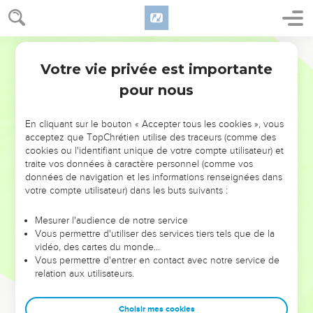
Votre vie privée est importante
pour nous
NE MANQUEZ PAS L’ÉVÉNEMENT
En cliquant sur le bouton « Accepter tous les cookies », vous
DE L’ANNÉE !
acceptez que TopChrétien utilise des traceurs (comme des
cookies ou l'identifiant unique de votre compte utilisateur) et
ET SI LEURS ERREURS POUVAIENT VOUS ÉVITER LES
traite vos données à caractère personnel (comme vos
VOTRES ?
données de navigation et les informations renseignées dans
votre compte utilisateur) dans les buts suivants :
On admire souvent les leaders pour leurs réussites, leur impact,
leur foi ou leur vision. Mais on voit moins les doutes, les erreurs
Mesurer l'audience de notre service
Vous permettre d'utiliser des services tiers tels que de la
et les saisons difficiles qu'ils ont traversés, alors même que ce
vidéo, des cartes du monde…
sont elles qui les ont façonnés.
Vous permettre d'entrer en contact avec notre service de
relation aux utilisateurs.
Dans cette conférence, leaders, entrepreneurs, et responsables
reviennent sur les erreurs marquantes de leur parcours et les
clés pour avancer avec plus de sagesse afin que leurs erreurs
Choisir mes cookies