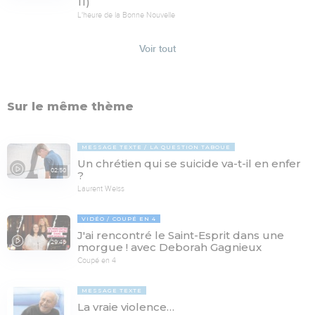
11)
L'heure de la Bonne Nouvelle
Voir tout
Sur le même thème
MESSAGE TEXTE
LA QUESTION TABOUE
Un chrétien qui se suicide va-t-il en enfer
02:50
?
Laurent Weiss
VIDÉO
COUPÉ EN 4
J'ai rencontré le Saint-Esprit dans une
29:46
morgue ! avec Deborah Gagnieux
Coupé en 4
MESSAGE TEXTE
La vraie violence…