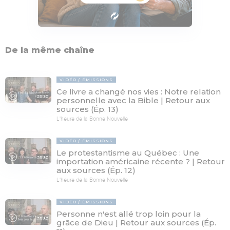
De la même chaîne
VIDÉO
ÉMISSIONS
Ce livre a changé nos vies : Notre relation
28:30
personnelle avec la Bible | Retour aux
sources (Ép. 13)
L'heure de la Bonne Nouvelle
VIDÉO
ÉMISSIONS
Le protestantisme au Québec : Une
28:30
importation américaine récente ? | Retour
aux sources (Ép. 12)
L'heure de la Bonne Nouvelle
VIDÉO
ÉMISSIONS
Personne n'est allé trop loin pour la
28:30
grâce de Dieu | Retour aux sources (Ép.