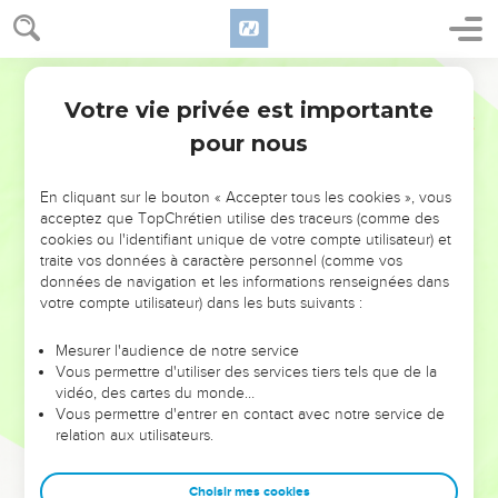
Votre vie privée est importante
pour nous
NE MANQUEZ PAS L’ÉVÉNEMENT
En cliquant sur le bouton « Accepter tous les cookies », vous
DE L’ANNÉE !
acceptez que TopChrétien utilise des traceurs (comme des
cookies ou l'identifiant unique de votre compte utilisateur) et
ET SI LEURS ERREURS POUVAIENT VOUS ÉVITER LES
traite vos données à caractère personnel (comme vos
VOTRES ?
données de navigation et les informations renseignées dans
votre compte utilisateur) dans les buts suivants :
On admire souvent les leaders pour leurs réussites, leur impact,
leur foi ou leur vision. Mais on voit moins les doutes, les erreurs
Mesurer l'audience de notre service
Vous permettre d'utiliser des services tiers tels que de la
et les saisons difficiles qu'ils ont traversés, alors même que ce
vidéo, des cartes du monde…
sont elles qui les ont façonnés.
Vous permettre d'entrer en contact avec notre service de
relation aux utilisateurs.
Dans cette conférence, leaders, entrepreneurs, et responsables
reviennent sur les erreurs marquantes de leur parcours et les
clés pour avancer avec plus de sagesse afin que leurs erreurs
Choisir mes cookies