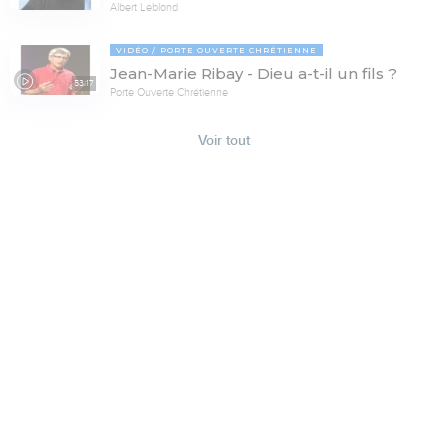
Albert Leblond
VIDÉO
PORTE OUVERTE CHRÉTIENNE
Jean-Marie Ribay - Dieu a-t-il un fils ?
53:17
Porte Ouverte Chrétienne
Voir tout