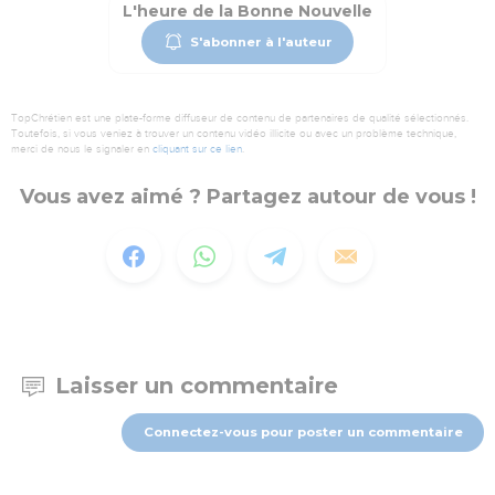
L'heure de la Bonne Nouvelle
S'abonner à l'auteur
TopChrétien est une plate-forme diffuseur de contenu de partenaires de qualité sélectionnés.
Toutefois, si vous veniez à trouver un contenu vidéo illicite ou avec un problème technique,
merci de nous le signaler en
cliquant sur ce lien
.
Vous avez aimé ? Partagez autour de vous !
Laisser un commentaire
Connectez-vous pour poster un commentaire