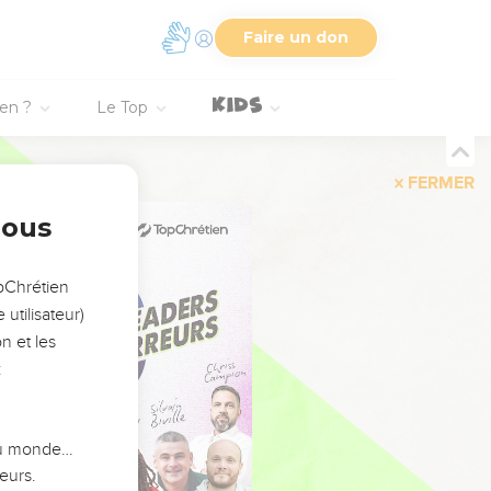
Faire un don
ien ?
Le Top
FERMER
nous
opChrétien
utilisateur)
n et les
:
 du monde…
eurs.