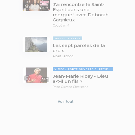
J'ai rencontré le Saint-
29:46
Esprit dans une
morgue ! avec Deborah
Gagnieux
Coupé en 4
MESSAGE TEXTE
Les sept paroles de la
croix
Albert Leblond
VIDÉO
PORTE OUVERTE CHRÉTIENNE
Jean-Marie Ribay - Dieu
53:17
a-t-il un fils ?
Porte Ouverte Chrétienne
Voir tout