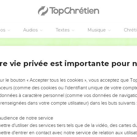
éos
Audios
Textes
Musique
Chrét
re vie privée est importante pour 
NEMENT DE L’ANNÉE !
ÉVITER LES VOTRES ?
sur le bouton « Accepter tous les cookies », vous acceptez que T
traceurs (comme des cookies ou l'identifiant unique de votre compte 
tes, leur impact, leur foi ou leur vision. Mais on voit
s données à caractère personnel (comme vos données de navigatio
fficiles qu'ils ont traversés, alors même que ce sont
 renseignées dans votre compte utilisateur) dans les buts suivants 
audience de notre service
s, et responsables reviennent sur les erreurs
 avancer avec plus de sagesse afin que leurs erreurs
ttre d'utiliser des services tiers tels que de la vidéo, des cartes
un ministère, une équipe, un groupe ou une famille,
ttre d'entrer en contact avec notre service de relation aux utilisat