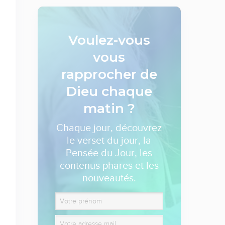
Voulez-vous
vous
rapprocher de
Dieu
chaque
matin ?
Chaque jour, découvrez
le verset du jour, la
Pensée du Jour, les
contenus phares et les
nouveautés.