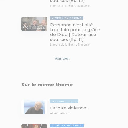
sources (Ép. 12)
L'heure de la Bonne Nouvelle
VIDÉO
ÉMISSIONS
Personne n'est allé
28:30
trop loin pour la grâce
de Dieu | Retour aux
sources (Ép. 11)
L'heure de la Bonne Nouvelle
Voir tout
Sur le même thème
MESSAGE TEXTE
La vraie violence…
Albert Leblond
VIDÉO
COUPÉ EN 4