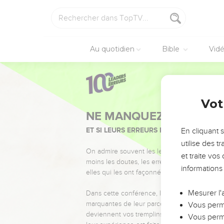
Au quotidien
Bible
Vid
Vot
NE MANQUEZ PAS L’ÉVÉ
ET SI LEURS ERREURS POUVAIENT VOUS 
En cliquant 
utilise des 
On admire souvent les leaders pour leurs réussi
et traite vo
moins les doutes, les erreurs et les saisons di
informations
elles qui les ont façonnés.
Mesurer l'
Dans cette conférence, leaders, entrepreneur
marquantes de leur parcours et les clés pour
Vous perme
deviennent vos tremplins. Que vous guidiez 
Vous perme