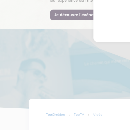
leur expérience est faite pour vous.
Je découvre l’événement
TopChrétien
TopTV
Vidéo