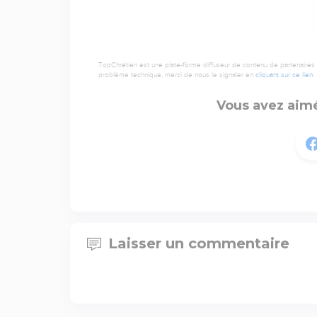
TopChrétien est une plate-forme diffuseur de contenu de partenaires de
problème technique, merci de nous le signaler en
cliquant sur ce lien
.
Vous avez aimé
Laisser un commentaire