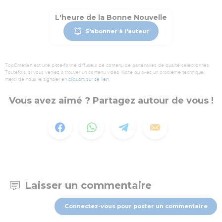
L'heure de la Bonne Nouvelle
S'abonner à l'auteur
TopChrétien est une plate-forme diffuseur de contenu de partenaires de qualité sélectionnés.
Toutefois, si vous veniez à trouver un contenu vidéo illicite ou avec un problème technique,
merci de nous le signaler en
cliquant sur ce lien
.
Vous avez aimé ? Partagez autour de vous !
Laisser un commentaire
Connectez-vous pour poster un commentaire