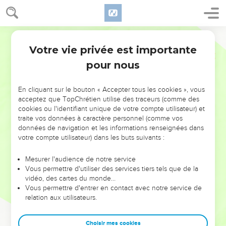
Votre vie privée est importante
pour nous
NE MANQUEZ PAS L’ÉVÉNEMENT
En cliquant sur le bouton « Accepter tous les cookies », vous
DE L’ANNÉE !
acceptez que TopChrétien utilise des traceurs (comme des
cookies ou l'identifiant unique de votre compte utilisateur) et
ET SI LEURS ERREURS POUVAIENT VOUS ÉVITER LES
traite vos données à caractère personnel (comme vos
VOTRES ?
données de navigation et les informations renseignées dans
votre compte utilisateur) dans les buts suivants :
On admire souvent les leaders pour leurs réussites, leur impact,
leur foi ou leur vision. Mais on voit moins les doutes, les erreurs
Mesurer l'audience de notre service
Vous permettre d'utiliser des services tiers tels que de la
et les saisons difficiles qu'ils ont traversés, alors même que ce
vidéo, des cartes du monde…
sont elles qui les ont façonnés.
Vous permettre d'entrer en contact avec notre service de
relation aux utilisateurs.
Dans cette conférence, leaders, entrepreneurs, et responsables
reviennent sur les erreurs marquantes de leur parcours et les
clés pour avancer avec plus de sagesse afin que leurs erreurs
Choisir mes cookies