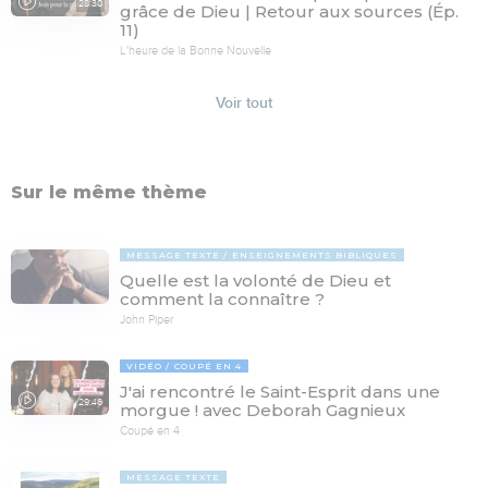
28:30
grâce de Dieu | Retour aux sources (Ép.
11)
L'heure de la Bonne Nouvelle
Voir tout
Sur le même thème
MESSAGE TEXTE
ENSEIGNEMENTS BIBLIQUES
Quelle est la volonté de Dieu et
comment la connaître ?
John Piper
VIDÉO
COUPÉ EN 4
J'ai rencontré le Saint-Esprit dans une
29:46
morgue ! avec Deborah Gagnieux
Coupé en 4
MESSAGE TEXTE