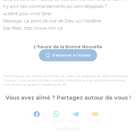
Il y a-t-il des commandements qui sont dépassés ?
«Libéré pour vivre libre»
Message: Le point de vue de Dieu sur l'idolâtrie
Site Web: http://www.hbn.ca
L'heure de la Bonne Nouvelle
S'abonner à l'auteur
TopChrétien est une plate-forme diffuseur de contenu de partenaires de qualité sélectionnés.
Toutefois, si vous veniez à trouver un contenu vidéo illicite ou avec un problème technique,
merci de nous le signaler en
cliquant sur ce lien
.
Vous avez aimé ? Partagez autour de vous !
1
PARTAGES