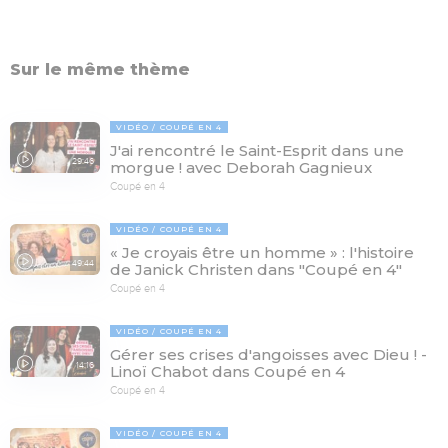
Sur le même thème
VIDÉO
COUPÉ EN 4
J'ai rencontré le Saint-Esprit dans une
29:46
morgue ! avec Deborah Gagnieux
Coupé en 4
VIDÉO
COUPÉ EN 4
« Je croyais être un homme » : l'histoire
49:44
de Janick Christen dans "Coupé en 4"
Coupé en 4
VIDÉO
COUPÉ EN 4
Gérer ses crises d'angoisses avec Dieu ! -
14:16
Linoï Chabot dans Coupé en 4
Coupé en 4
VIDÉO
COUPÉ EN 4