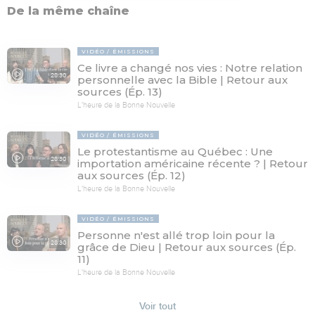
De la même chaîne
VIDÉO
ÉMISSIONS
Ce livre a changé nos vies : Notre relation
28:30
personnelle avec la Bible | Retour aux
sources (Ép. 13)
L'heure de la Bonne Nouvelle
VIDÉO
ÉMISSIONS
Le protestantisme au Québec : Une
28:30
importation américaine récente ? | Retour
aux sources (Ép. 12)
L'heure de la Bonne Nouvelle
VIDÉO
ÉMISSIONS
Personne n'est allé trop loin pour la
28:30
grâce de Dieu | Retour aux sources (Ép.
11)
L'heure de la Bonne Nouvelle
Voir tout