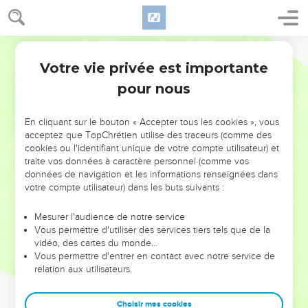
Votre vie privée est importante
pour nous
NE MANQUEZ PAS L’ÉVÉNEMENT
En cliquant sur le bouton « Accepter tous les cookies », vous
DE L’ANNÉE !
acceptez que TopChrétien utilise des traceurs (comme des
cookies ou l'identifiant unique de votre compte utilisateur) et
ET SI LEURS ERREURS POUVAIENT VOUS ÉVITER LES
traite vos données à caractère personnel (comme vos
VOTRES ?
données de navigation et les informations renseignées dans
votre compte utilisateur) dans les buts suivants :
On admire souvent les leaders pour leurs réussites, leur impact,
leur foi ou leur vision. Mais on voit moins les doutes, les erreurs
Mesurer l'audience de notre service
Vous permettre d'utiliser des services tiers tels que de la
et les saisons difficiles qu'ils ont traversés, alors même que ce
vidéo, des cartes du monde…
sont elles qui les ont façonnés.
Vous permettre d'entrer en contact avec notre service de
relation aux utilisateurs.
Dans cette conférence, leaders, entrepreneurs, et responsables
reviennent sur les erreurs marquantes de leur parcours et les
clés pour avancer avec plus de sagesse afin que leurs erreurs
Choisir mes cookies