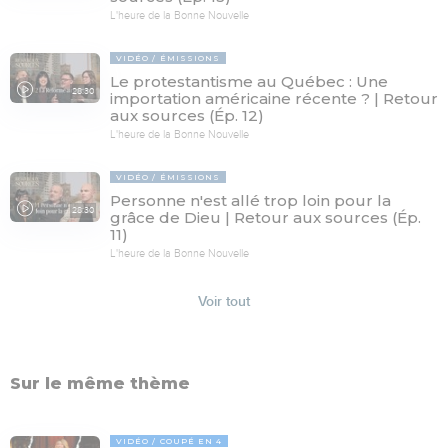
L'heure de la Bonne Nouvelle
VIDÉO
ÉMISSIONS
Le protestantisme au Québec : Une
28:30
importation américaine récente ? | Retour
aux sources (Ép. 12)
L'heure de la Bonne Nouvelle
VIDÉO
ÉMISSIONS
Personne n'est allé trop loin pour la
28:30
grâce de Dieu | Retour aux sources (Ép.
11)
L'heure de la Bonne Nouvelle
Voir tout
Sur le même thème
VIDÉO
COUPÉ EN 4