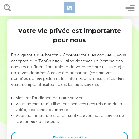
Votre vie privée est importante
pour nous
NE MANQUEZ PAS L’ÉVÉNEMENT
En cliquant sur le bouton « Accepter tous les cookies », vous
DE L’ANNÉE !
acceptez que TopChrétien utilise des traceurs (comme des
cookies ou l'identifiant unique de votre compte utilisateur) et
ET SI LEURS ERREURS POUVAIENT VOUS ÉVITER LES
traite vos données à caractère personnel (comme vos
VOTRES ?
données de navigation et les informations renseignées dans
votre compte utilisateur) dans les buts suivants :
On admire souvent les leaders pour leurs réussites, leur impact,
leur foi ou leur vision. Mais on voit moins les doutes, les erreurs
Mesurer l'audience de notre service
Vous permettre d'utiliser des services tiers tels que de la
et les saisons difficiles qu'ils ont traversés, alors même que ce
vidéo, des cartes du monde…
sont elles qui les ont façonnés.
Vous permettre d'entrer en contact avec notre service de
relation aux utilisateurs.
Dans cette conférence, leaders, entrepreneurs, et responsables
reviennent sur les erreurs marquantes de leur parcours et les
clés pour avancer avec plus de sagesse afin que leurs erreurs
Choisir mes cookies