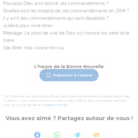
Pourquoi Dieu a-t-il donné ces commandements ?
Quelles-sont les impacts de ces commandements en 2014 ?
Il y a-t-il des commandements qui sont dépassés ?
«Libéré pour vivre libre»
Message: Le point de vue de Dieu sur honore ton père et ta
mère
Site Web: http://www.hbn.ca
L'heure de la Bonne Nouvelle
S'abonner à l'auteur
TopChrétien est une plate-forme diffuseur de contenu de partenaires de qualité sélectionnés.
Toutefois, si vous veniez à trouver un contenu vidéo illicite ou avec un problème technique,
merci de nous le signaler en
cliquant sur ce lien
.
Vous avez aimé ? Partagez autour de vous !