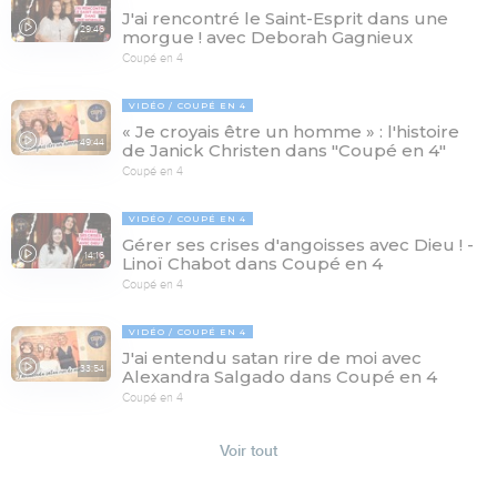
J'ai rencontré le Saint-Esprit dans une
29:46
morgue ! avec Deborah Gagnieux
Coupé en 4
VIDÉO
COUPÉ EN 4
« Je croyais être un homme » : l'histoire
49:44
de Janick Christen dans "Coupé en 4"
Coupé en 4
VIDÉO
COUPÉ EN 4
Gérer ses crises d'angoisses avec Dieu ! -
14:16
Linoï Chabot dans Coupé en 4
Coupé en 4
VIDÉO
COUPÉ EN 4
J'ai entendu satan rire de moi avec
33:54
Alexandra Salgado dans Coupé en 4
Coupé en 4
Voir tout